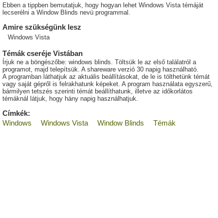
Ebben a tippben bemutatjuk, hogy hogyan lehet Windows Vista témáját
lecserélni a Window Blinds nevü programmal.
Amire szükségünk lesz
Windows Vista
Témák cseréje Vistában
Írjuk ne a böngészőbe: windows blinds. Töltsük le az első találatról a
programot, majd telepítsük. A shareware verzió 30 napig használható.
A programban láthatjuk az aktuális beállításokat, de le is tölthetünk témát
vagy saját gépről is felrakhatunk képeket. A program használata egyszerű,
bármilyen tetszés szerinti témát beállíthatunk, illetve az időkorlátos
témáknál látjuk, hogy hány napig használhatjuk.
Címkék:
Windows
Windows Vista
Window Blinds
Témák