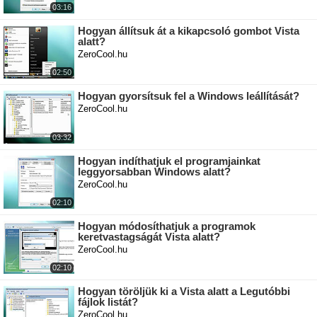
03:16
Hogyan állítsuk át a kikapcsoló gombot Vista
alatt?
ZeroCool.hu
02:50
Hogyan gyorsítsuk fel a Windows leállítását?
ZeroCool.hu
03:32
Hogyan indíthatjuk el programjainkat
leggyorsabban Windows alatt?
ZeroCool.hu
02:10
Hogyan módosíthatjuk a programok
keretvastagságát Vista alatt?
ZeroCool.hu
02:10
Hogyan töröljük ki a Vista alatt a Legutóbbi
fájlok listát?
ZeroCool.hu