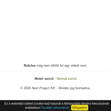
RobJoe
még nem töltött fel egy videót sem.
Mobil verzió
-
Normál verzió
© 2026 Next Project Kft. - Minden jog fenntartva.
Ez a weboldal sütiket (cookie-kat) használ a felhasználói élmény fokozásának
További információ!
érdekében!
Elfogadom