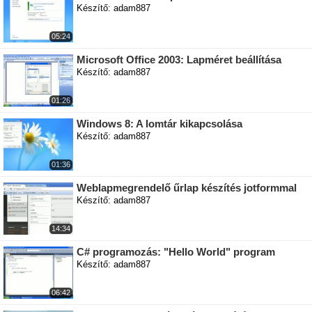
Készítő: adam887
05:24
Microsoft Office 2003: Lapméret beállítása
Készítő: adam887
01:26
Windows 8: A lomtár kikapcsolása
Készítő: adam887
01:36
Weblapmegrendelő űrlap készítés jotformmal
Készítő: adam887
14:34
C# programozás: "Hello World" program
Készítő: adam887
06:42