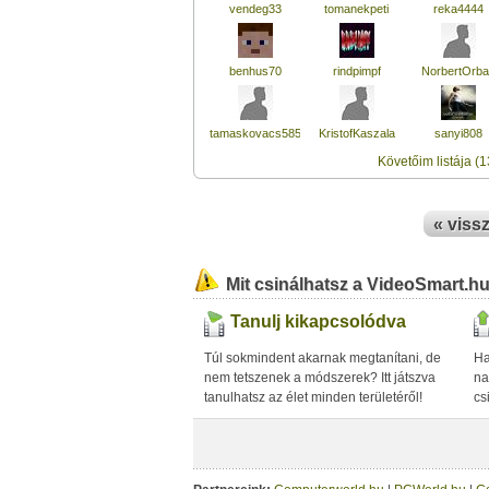
vendeg33
tomanekpeti
reka4444
benhus70
rindpimpf
NorbertOrba
tamaskovacs5855
KristofKaszala
sanyi808
Követőim listája (1
« viss
Mit csinálhatsz a VideoSmart.h
Tanulj kikapcsolódva
Túl sokmindent akarnak megtanítani, de
Ha
nem tetszenek a módszerek? Itt játszva
na
tanulhatsz az élet minden területéről!
cs