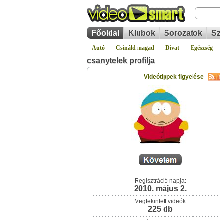
Főoldal
Klubok
Sorozatok
Sz
Autó
Csináld magad
Divat
Egészség
csanytelek profilja
Videótippek figyelése
Regisztráció napja:
2010. május 2.
Megtekintett videók:
225 db