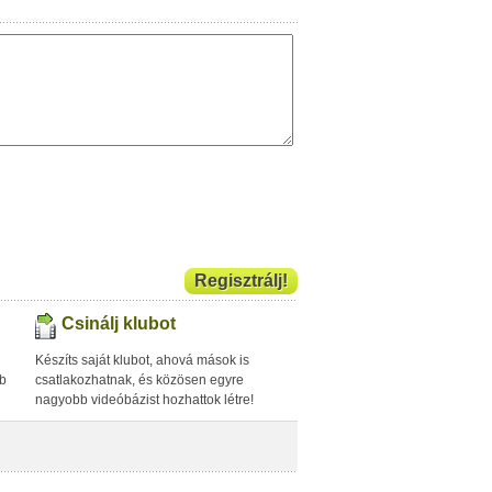
Regisztrálj!
Csinálj klubot
Készíts saját klubot, ahová mások is
bb
csatlakozhatnak, és közösen egyre
nagyobb videóbázist hozhattok létre!