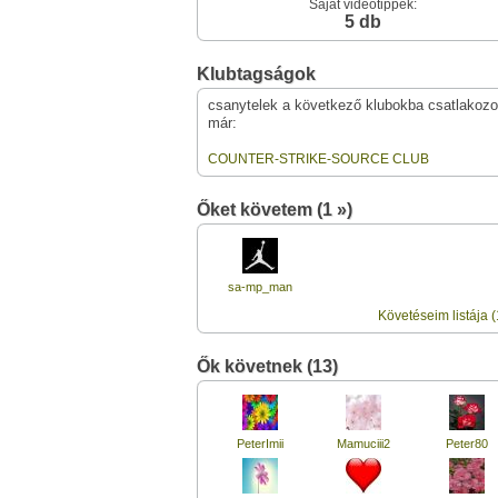
Saját videótippek:
5 db
Klubtagságok
csanytelek a következő klubokba csatlakozo
már:
COUNTER-STRIKE-SOURCE CLUB
Őket követem (1 »)
sa-mp_man
Követéseim listája (
Ők követnek (13)
PeterImii
Mamuciii2
Peter80