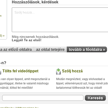
Hozzászólások, kérdések
n
3) »
Még nincsenek hozzászólások.
Legyél Te az első!
za az előző oldalra
az oldal tetejére
tovább a főoldalra »
u-n?
Tölts fel videótippet
Szólj hozzá
 van olyan tipped, amit megosztanál a
Miután megnézted, vagy elolvastad a
gyvilággal, illetve te valamit máshogy
tippet, véleményezd azt, hogy minél jo
inálnál, töltsd fel mielőbb!
tartalommal tölthessük fel az oldalt!