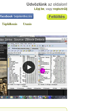
Üdvözlünk
az oldalon!
Lépj be
, vagy
regisztrálj
Feltöltés
Táplálkozás
Utazás