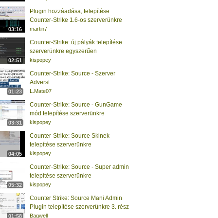
Plugin hozzáadása, telepítése
Counter-Strike 1.6-os szerverünkre
martin7
03:16
Counter-Strike: új pályák telepítése
szerverünkre egyszerűen
kispopey
02:51
Counter-Strike: Source - Szerver
Adverst
L.Mate07
01:23
Counter-Strike: Source - GunGame
mód telepítése szerverünkre
kispopey
03:31
Counter-Strike: Source Skinek
telepítése szerverünkre
kispopey
04:05
Counter-Strike: Source - Super admin
telepítése szerverünkre
kispopey
05:32
Counter Strike: Source Mani Admin
Plugin telepítése szerverünkre 3. rész
Bagwell
01:58