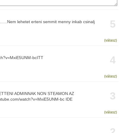
5
.....Nem lehetet erteni semmit menny inkab csinalj
(válasz)
4
atch?v=MxiE5UNM-bcITT
(válasz)
3
ETTENI ADMINNAK NON STEAMON AZ
utube.com/watch?v=MxiE5UNM-bc IDE
(válasz)
2