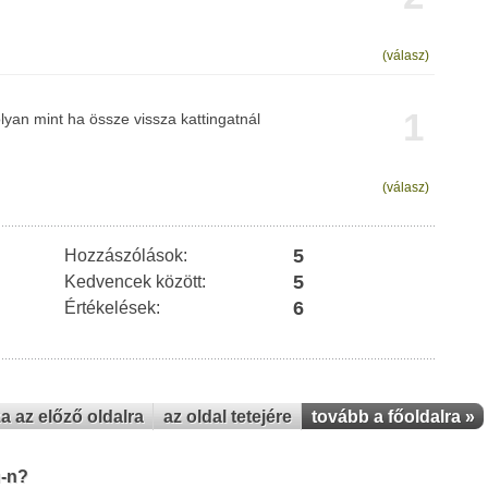
(válasz)
1
yan mint ha össze vissza kattingatnál
(válasz)
5
Hozzászólások:
5
Kedvencek között:
6
Értékelések:
za az előző oldalra
az oldal tetejére
tovább a főoldalra »
u-n?