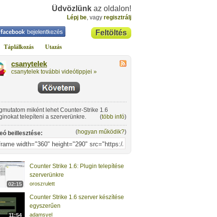
Üdvözlünk
az oldalon!
Lépj be
, vagy
regisztrálj
Feltöltés
Táplálkozás
Utazás
csanytelek
csanytelek további videótippjei »
mutatom miként lehet Counter-Strike 1.6
ginokat telepíteni a szerverünkre.
(
több infó
)
(
hogyan működik?
)
eó beillesztése:
Counter Strike 1.6: Plugin telepítése
szerverünkre
oroszrulett
02:15
Counter Strike 1.6 szerver készítése
egyszerűen
adamsyel
11:54