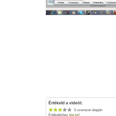
Értékeld a videót:
6 szavazat alapján
Értékeléshez
!
lépj be