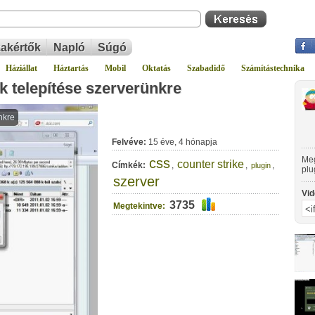
akértők
Napló
Súgó
Háziállat
Háztartás
Mobil
Oktatás
Szabadidő
Számítástechnika
k telepítése szerverünkre
Felvéve:
15 éve, 4 hónapja
Meg
css
counter strike
Címkék:
,
,
,
plugin
plu
szerver
Vid
3735
Megtekintve: