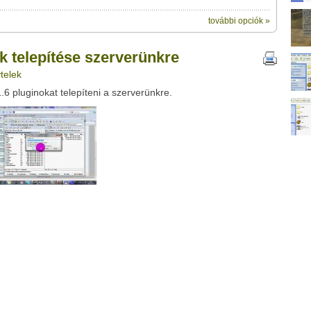
további opciók »
ik:
megosztásához használhatod a
e szerverünkre" című videótipp
k telepítése szerverünkre
ubhoz sem.
telek
Üzenet (opcionális):
6 pluginokat telepíteni a szerverünkre.
!
ink között
Google
Digg