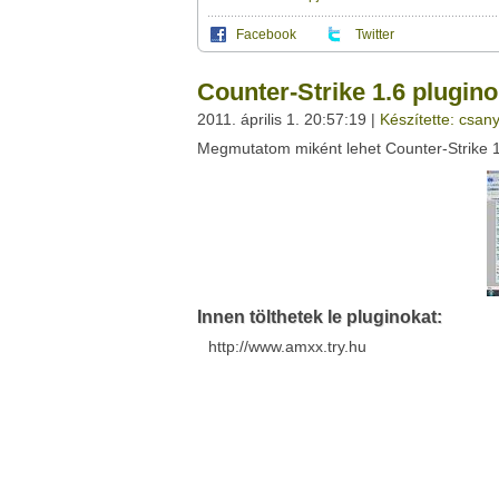
Facebook
Twitter
Ez a videótipp a következő klub(ok)ba tartoz
A(z) "Counter-Strike 1.6 pluginok telepítés
Counter-Strike 1.6 plugino
saját leveleződet
,
vagy
ezt a felületet:
Ez a videó nem még nem tartozik egy kl
2011. április 1. 20:57:19 |
Készítette: csany
Neved:
Megmutatom miként lehet Counter-Strike 1.
Ha van egy kis időd,
nézz szét meglévő klubja
E-mail címed:
Címzett e-mail címe:
Innen tölthetek le pluginokat:
Facebook
Twitter
http://www.amxx.try.hu
Del.icio.us
Live