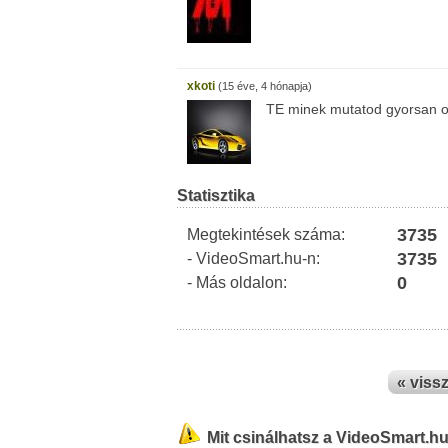
xkoti
(15 éve, 4 hónapja)
TE minek mutatod gyorsan ol
Statisztika
3735
Megtekintések száma:
3735
- VideoSmart.hu-n:
0
- Más oldalon:
« viss
Mit csinálhatsz a VideoSmart.h