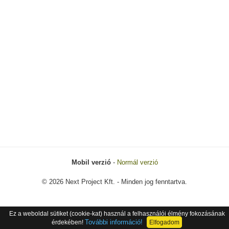
Mobil verzió
-
Normál verzió
© 2026 Next Project Kft. - Minden jog fenntartva.
Ez a weboldal sütiket (cookie-kat) használ a felhasználói élmény fokozásának
További információ!
érdekében!
Elfogadom