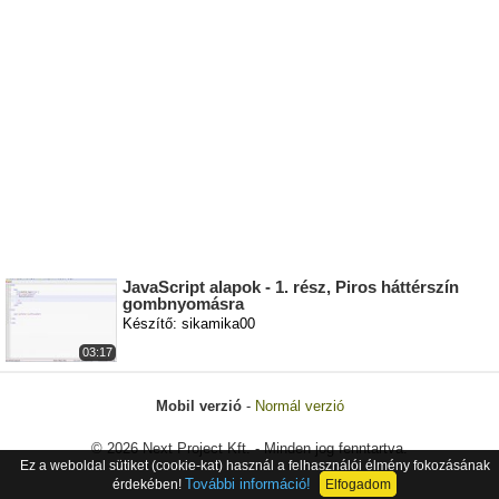
JavaScript alapok - 1. rész, Piros háttérszín
gombnyomásra
Készítő: sikamika00
03:17
Mobil verzió
-
Normál verzió
© 2026 Next Project Kft. - Minden jog fenntartva.
Ez a weboldal sütiket (cookie-kat) használ a felhasználói élmény fokozásának
További információ!
érdekében!
Elfogadom