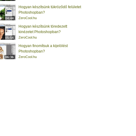
Hogyan készítsünk tükröződő felületet
Photoshopban?
ZeroCool.hu
04:44
Hogyan készítsünk töredezett
kinézetet Photoshopban?
ZeroCool.hu
05:54
Hogyan finomítsuk a kijelölést
Photoshopban?
ZeroCool.hu
06:36