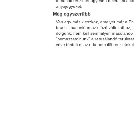
átmásolt részletet ügyesen beleülteti a kö
anyajegyeket.
Még egyszerűbb
Van egy másik eszköz, amelyet már a Pho
brush - hasonlóan az előző változathoz, 
dolgunk, nem kell semmilyen másolandó te
"bemaszatolnunk" a retusálandó területe
véve tünteti el az oda nem illő részleteket