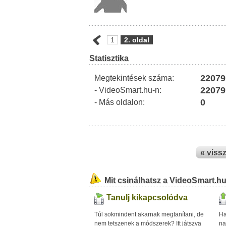
1
2. oldal
Statisztika
22079
Megtekintések száma:
22079
- VideoSmart.hu-n:
0
- Más oldalon:
« viss
Mit csinálhatsz a VideoSmart.h
Tanulj kikapcsolódva
Túl sokmindent akarnak megtanítani, de
Ha
nem tetszenek a módszerek? Itt játszva
na