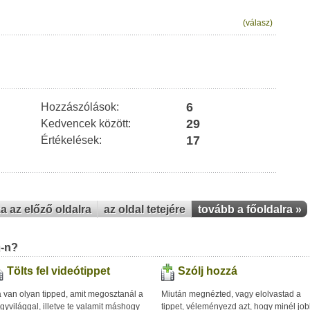
(válasz)
6
Hozzászólások:
29
Kedvencek között:
17
Értékelések:
za az előző oldalra
az oldal tetejére
tovább a főoldalra »
u-n?
Tölts fel videótippet
Szólj hozzá
 van olyan tipped, amit megosztanál a
Miután megnézted, vagy elolvastad a
gyvilággal, illetve te valamit máshogy
tippet, véleményezd azt, hogy minél jo