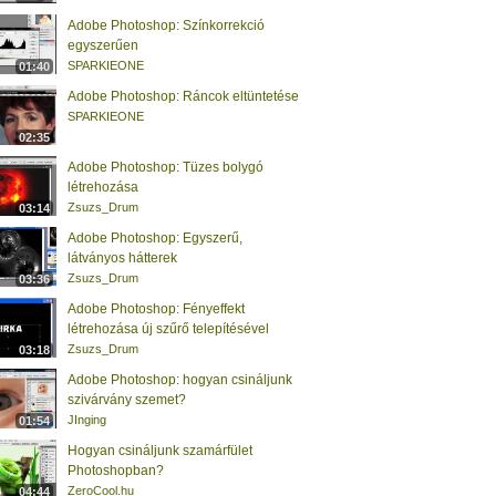
Adobe Photoshop: Színkorrekció
egyszerűen
SPARKIEONE
01:40
Adobe Photoshop: Ráncok eltüntetése
SPARKIEONE
02:35
Adobe Photoshop: Tüzes bolygó
létrehozása
Zsuzs_Drum
03:14
Adobe Photoshop: Egyszerű,
látványos hátterek
Zsuzs_Drum
03:36
Adobe Photoshop: Fényeffekt
létrehozása új szűrő telepítésével
Zsuzs_Drum
03:18
Adobe Photoshop: hogyan csináljunk
szivárvány szemet?
JInging
01:54
Hogyan csináljunk szamárfület
Photoshopban?
ZeroCool.hu
04:44