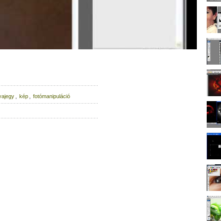
,
,
yajegy
kép
fotómanipuláció