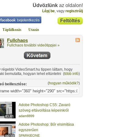
Üdvözlünk
az oldalon!
Lépj be
, vagy
regisztrálj
Feltöltés
Táplálkozás
Utazás
Fullchaos
Fullchaos további videótippjei »
 régebbi VideoSmart.hu tippen láttam, hogy
aki bemutatta, hogyan lehet eltüntetni egy hölgy
(
több infó
)
sijáról vagy derekáról a tetoválást. Ehhez a
one stamp", azaz klónozás eszközt választotta,
(
hogyan működik?
)
eó beillesztése:
 arra való, hogy a kép egy részletét egy másik
yre másoljuk. Ez egy nagyon jó eszköz, remekül
et vele retusálni.
Adobe Photoshop CS5: Zavaró
szöveg eltávolítása képeinkről
adam8899
03:01
Adobe Photoshop: Bőr elsimítása
egyszerűen
SPARKIEONE
06:33