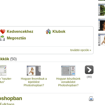
Kedvencekhez
Klubok
Megosztás
további opciók »
ik:
ükkök
(50)
megosztásához használhatod a saját
ímű videótipp
Üzenet (opcionális):
!
ink között
(
46
)
"raszter-
Hogyan finomítsuk a
Hogyan készítsünk
tus"
kijelölést
vonalkódot
Photoshopban?
Photoshopban?
toshopban
 Fullchaos