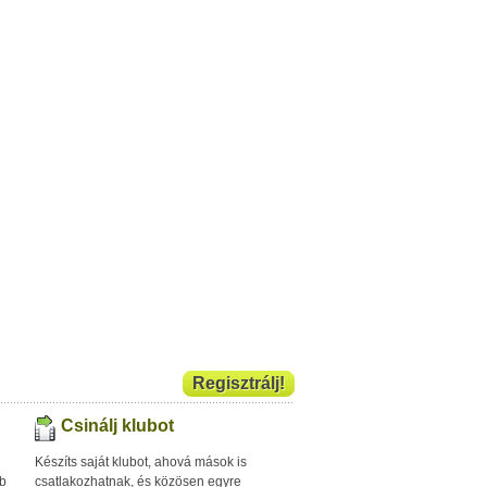
Regisztrálj!
Csinálj klubot
Készíts saját klubot, ahová mások is
bb
csatlakozhatnak, és közösen egyre