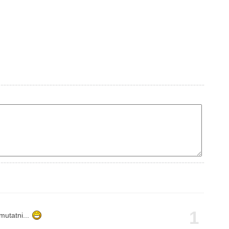
1
 mutatni...