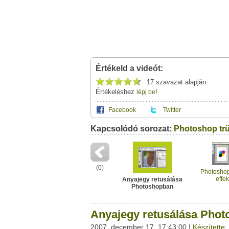
Értékeld a videót:
17 szavazat alapján
Értékeléshez
!
lépj be
Facebook
Twitter
Kapcsolódó sorozat:
Ez a videótipp a következő klub(ok)ba tartoz
Photoshop tr
A(z) "Anyajegy retusálása Photoshopban" c
leveleződet
,
vagy
ezt a felületet:
Photoshop minden mennyiségben
Neved:
Ha van egy kis időd,
nézz szét meglévő klubja
(
0
)
E-mail címed:
Photoshop 
effek
Anyajegy retusálása
Photoshopban
Címzett e-mail címe:
Anyajegy retusálása Pho
2007. december 17. 17:43:00 |
Készítette: