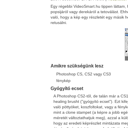
Egy régebbi VideoSmart.hu tippen láttam, h
Facebook
Twitter
popsijáról vagy derekáról a tetoválást. Eh
Del.icio.us
Live
való, hogy a kép egy részletét egy másik h
retusálni.
Amikre szükségünk lesz
Photoshop CS, CS2 vagy CS3
fénykép
Gyógyító ecset
A Photoshop CS2-től, de talán már a CS1-b
healing brusht ("gyógyító ecset"). Ezt kif
való pöttyöket, koszfoltokat, vagy a fé
mint a clone stampet (a képre a jobb eg
méretét változtathatjuk meg), azzal a kül
hogy az eredeti képrészlet mintázata megm