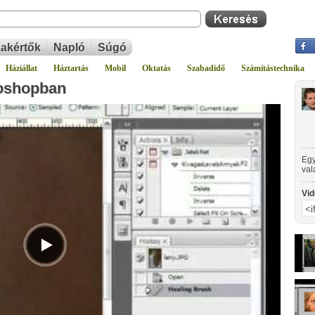
akértők
Napló
Súgó
Háziállat
Háztartás
Mobil
Oktatás
Szabadidő
Számítástechnika
toshopban
Egy
val
pop
"cl
Vid
ami
hel
leh