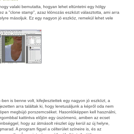
ogy valaki bemutatta, hogyan lehet eltüntetni egy hölgy
Google
Digg
hez a "clone stamp", azaz klónozás eszközt választotta, ami arra
elyre másoljuk. Ez egy nagyon jó eszköz, remekül lehet vele
en is benne volt, kifejlesztettek egy nagyon jó eszközt, a
ejezetten arra találtak ki, hogy leretusáljunk a képről oda nem
nyképen megbújó porszemcséket. Hasonlóképpen kell használni,
érgombbal kattintva előjön egy úszómenü, amiben az ecset
önbséggel, hogy az átmásolt részlet úgy kerül az új helyre,
arad. A program figyel a célterület színeire is, és az