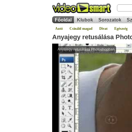
Főoldal
Klubok
Sorozatok
Sz
Autó
Csináld magad
Divat
Egészség
Anyajegy retusálása Pho