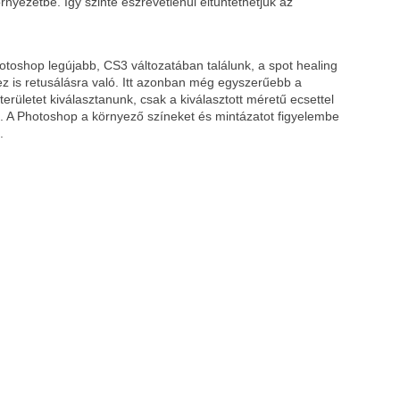
rnyezetbe. Így szinte észrevétlenül eltüntethetjük az
toshop legújabb, CS3 változatában találunk, a spot healing
ez is retusálásra való. Itt azonban még egyszerűebb a
rületet kiválasztanunk, csak a kiválasztott méretű ecsettel
t. A Photoshop a környező színeket és mintázatot figyelembe
.