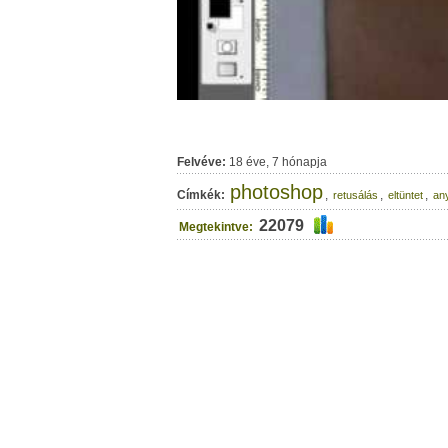
Felvéve:
18 éve, 7 hónapja
photoshop
Címkék:
,
,
,
retusálás
eltüntet
an
22079
Megtekintve: