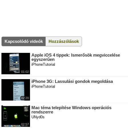
Kapcsolódó videók
Hozzászólások
Apple iOS 4 tippek: Ismerősök megviccelése
egyszerűen
iPhoneTutorial
01:02
iPhone 3G: Lassulási gondok megoldása
iPhoneTutorial
02:20
Mac téma telepítése Windows operációs
rendszerre
UNyd0s
02:57