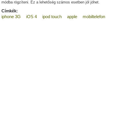
módba rögzíteni. Ez a lehetőség számos esetben jól jöhet.
Címkék:
iphone 3G
iOS 4
ipod touch
apple
mobiltelefon