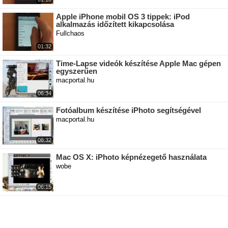
Apple iPhone mobil OS 3 tippek: iPod
alkalmazás időzített kikapcsolása
Fullchaos
01:32
Time-Lapse videók készítése Apple Mac gépen
egyszerűen
macportal.hu
06:34
Fotóalbum készítése iPhoto segítségével
macportal.hu
08:32
Mac OS X: iPhoto képnézegető használata
wobe
06:15