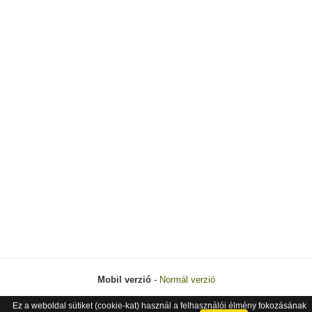
Mobil verzió
-
Normál verzió
Ez a weboldal sütiket (cookie-kat) használ a felhasználói élmény fokozásának
© 2026 Next Project Kft. - Minden jog fenntartva.