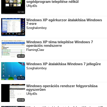
segédprogram telepítése nélkül
UNyd0s
02:00
Windows XP egérkurzor átalakítása Windows
7-esre
Szeghalomboy
02:19
Windows XP téma telepítése Windows 7
operációs rendszerre
FlamingClaw
06:43
Windows XP átalakítása Windows 7 jellegűre
Szeghalomboy
01:51
Windows operációs rendszer felgyorsítása
egyszerűen
UNyd0s
03:42