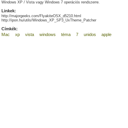
Windows XP / Vista vagy Windows 7 operációs rendszerre.
Linkek:
http://majorgeeks.com/FlyakiteOSX_d5210.html
http://ipon.hu/utils/Windows_XP_SP3_UxTheme_Patcher
Címkék:
Mac
xp
vista
windows
téma
7
unidos
apple