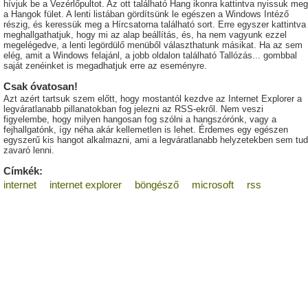
hívjuk be a Vezérlőpultot. Az ott található Hang ikonra kattintva nyissuk meg
a Hangok fület. A lenti listában gördítsünk le egészen a Windows Intéző
részig, és keressük meg a Hírcsatorna található sort. Erre egyszer kattintva
meghallgathatjuk, hogy mi az alap beállítás, és, ha nem vagyunk ezzel
megelégedve, a lenti legördülő menüből választhatunk másikat. Ha az sem
elég, amit a Windows felajánl, a jobb oldalon található Tallózás... gombbal
saját zenéinket is megadhatjuk erre az eseményre.
Csak óvatosan!
Azt azért tartsuk szem előtt, hogy mostantól kezdve az Internet Explorer a
legváratlanabb pillanatokban fog jelezni az RSS-ekről. Nem veszi
figyelembe, hogy milyen hangosan fog szólni a hangszórónk, vagy a
fejhallgatónk, így néha akár kellemetlen is lehet. Érdemes egy egészen
egyszerű kis hangot alkalmazni, ami a legváratlanabb helyzetekben sem tud
zavaró lenni.
Címkék:
internet
internet explorer
böngésző
microsoft
rss