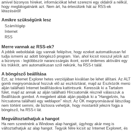
amivel bizonyos híreket, információkat lehet szerezni egy oldalról a nélkül,
hogy meglátogatnánk azt. Nem árt, ha értesülünk hát az RSS-ek
létezéséről!
Amikre szükségünk lesz
Számítógép
Internet
RSS
Merre vannak az RSS-ek?
A jobbik weboldalak úgy vannak felépítve, hogy ezeket automatikusan fel
tudja ismerni az adott böngésző program. Van, ahol kicsit rosszul jelzik azt
a bizonyos - legtöbbször narancssárgás ikont, ezért érdemes aktiválni egy
kis trükköt, ami automatikusan szól nekünk, ha RSS-t talál.
A böngésző beállítása
Ezt, az Internet Explorer hetes verziójában kiválóan be lehet állítani. Az ALT
gomb megnyomásával hozzuk elő az eszköztárat, majd az Eszközök menü
alján található Internet beállításokra kattintsunk. Keressük ki a Tartalom
fület, majd az annak az alján található Hírcsatornák résznél válasszuk a
Beállítások gombot. A megjelent ablak alján pipáljuk ki a "Hangjelzés, ha
hírcsatorna található egy weblapon" részt. Az OK megnyomásával látszólag
nem történt semmi, de biztosra vehetjük, hogy mostantól jelezni fogja a
böngésző, ha RSS-t lát.
Megváltoztathatjuk a hangot
Ha nem szeretnénk a Windows alap hangjait, úgyhogy akár meg is
változtathatjuk az alap hangot. Tegyük félre kicsit az Internet Explorert, és