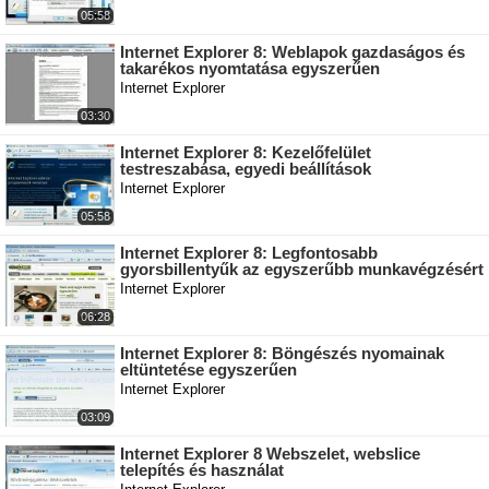
05:58
Internet Explorer 8: Weblapok gazdaságos és
takarékos nyomtatása egyszerűen
Internet Explorer
03:30
Internet Explorer 8: Kezelőfelület
testreszabása, egyedi beállítások
Internet Explorer
05:58
Internet Explorer 8: Legfontosabb
gyorsbillentyűk az egyszerűbb munkavégzésért
Internet Explorer
06:28
Internet Explorer 8: Böngészés nyomainak
eltüntetése egyszerűen
Internet Explorer
03:09
Internet Explorer 8 Webszelet, webslice
telepítés és használat