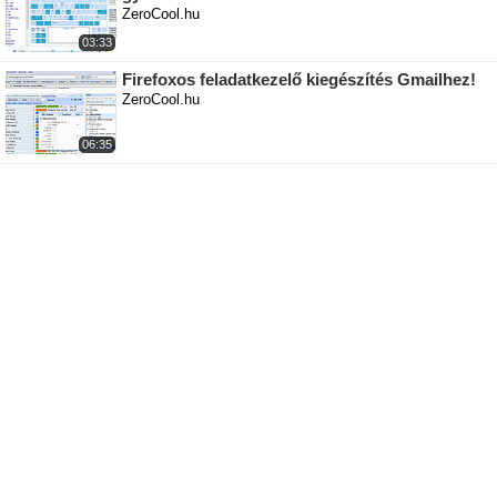
ZeroCool.hu
03:33
Firefoxos feladatkezelő kiegészítés Gmailhez!
ZeroCool.hu
06:35