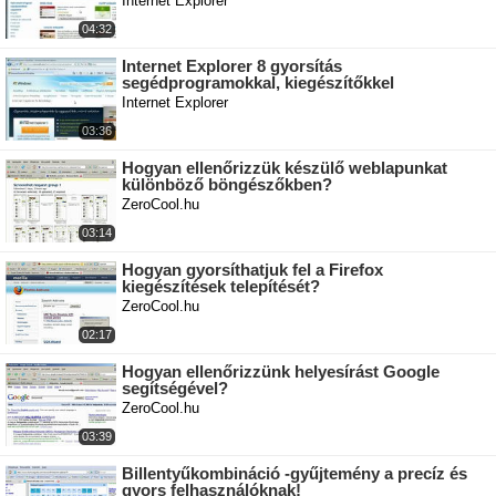
Internet Explorer
04:32
Internet Explorer 8 gyorsítás
segédprogramokkal, kiegészítőkkel
Internet Explorer
03:36
Hogyan ellenőrizzük készülő weblapunkat
különböző böngészőkben?
ZeroCool.hu
03:14
Hogyan gyorsíthatjuk fel a Firefox
kiegészítések telepítését?
ZeroCool.hu
02:17
Hogyan ellenőrizzünk helyesírást Google
segítségével?
ZeroCool.hu
03:39
Billentyűkombináció -gyűjtemény a precíz és
gyors felhasználóknak!