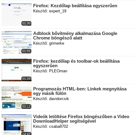
Firefox: Kezdőlap beállítása egyszerűen
Készítő: expert_19
01:30
Adblock bővítmény alkalmazása Google
Chrome böngésző alatt
Készítő: grimerke
01:55
Firefox: kezdőlap és toolbar-ok beállítása
egyszerűen
Készítő: PLEOman
01:29
Programozás HTML-ben: Linkek megnyitása
egy másik fülön
Készítő: davidorcsik
01:12
Videók letöltése Firefox böngészőben a Video
DownloadHelper segítségével
Készítő: csaba8702
04:47