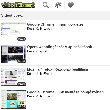
Videótippek:
Google Chrome: Finom görgetés
Készítő: MrErpeti
02:24
Opera webböngésző: Alap beállítások
Készítő: gunit1
08:04
Mozilla Firefox: Kezdőlap beállítása
Készítő: MrErpeti
01:10
Google Chrome: Link mentése böngészőben
Készítő: MrErpeti
01:54