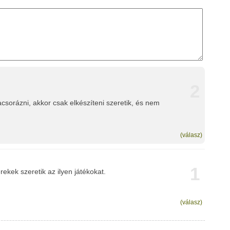
2
acsorázni, akkor csak elkészíteni szeretik, és nem
(válasz)
1
ekek szeretik az ilyen játékokat.
(válasz)