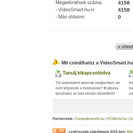
4158
Megtekintések száma:
4158
- VideoSmart.hu-n:
0
- Más oldalon:
« viss
Mit csinálhatsz a VideoSmart.h
Tanulj kikapcsolódva
Túl sokmindent akarnak megtanítani, de
Ha
nem tetszenek a módszerek? Itt játszva
na
tanulhatsz az élet minden területéről!
cs
Partnereink:
Computerworld.hu
|
PCWorld.hu
|
G
Legfrissebb videótippek RSS-ben:
Min