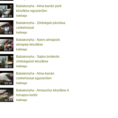
Babakonyha - Alma-banán püré
készítése egyszerűen
babbago
03:15
Babakonyha - Zöldségek párolása
csirkehússal
babbago
02:42
Babakonyha - Nyers almapüré,
almapép készítése
babbago
01:37
Babakonyha - Sajtos brokkolis
zöldségpüré készítése
babbago
03:32
Babakonyha - Alma-banán
csirkehússal egyszerűen
babbago
03:35
Babakonyha - Almaszósz készítése 6
hónapos kortól
babbago
02:43