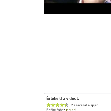
Értékeld a videót:
2 szavazat alapján
Értékeléshez
!
lépj be