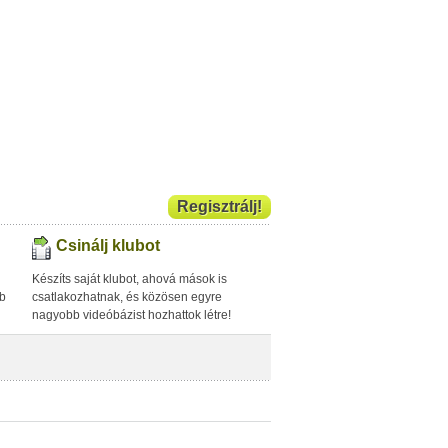
Regisztrálj!
Csinálj klubot
Készíts saját klubot, ahová mások is
bb
csatlakozhatnak, és közösen egyre
nagyobb videóbázist hozhattok létre!