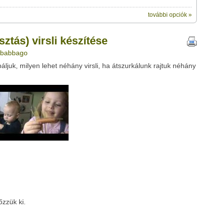
további opciók »
ik:
megosztásához használhatod a
i készítése" című videótipp
tás) virsli készítése
ubhoz sem.
: babbago
Üzenet (opcionális):
ljuk, milyen lehet néhány virsli, ha átszurkálunk rajtuk néhány
!
ink között
Google
Digg
őzzük ki.