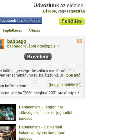
Üdvözlünk
az oldalon!
Lépj be
, vagy
regisztrálj
Feltöltés
Táplálkozás
Utazás
babbago
babbago további videótippjei »
zi különlegességet készítünk ma. Kipróbáljuk,
yen lehet néhány virsli, ha átszurkálunk rajtuk
(
több infó
)
ány tésztát!
(
hogyan működik?
)
eó beillesztése:
Babakonyha - Tengeri hal
zöldségekkel, rizzsel, joghurttal
babbago
04:13
Babakonyha - Csirkemell
kukoricapelyhes bundában
babbago
04:11