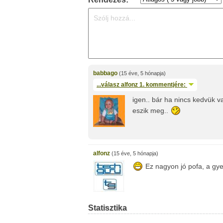
babbago
(15 éve, 5 hónapja)
...válasz
alfonz
1. kommentjére:
igen.. bár ha nincs kedvük v
eszik meg..
alfonz
(15 éve, 5 hónapja)
Ez nagyon jó pofa, a gyer
Statisztika