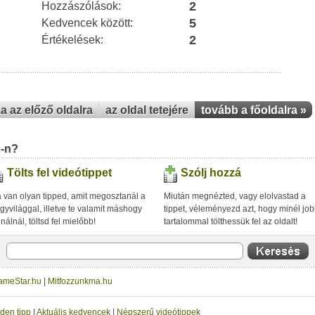
2
Hozzászólások:
5
Kedvencek között:
2
Értékelések:
za az előző oldalra
az oldal tetejére
tovább a főoldalra »
u-n?
Tölts fel videótippet
Szólj hozzá
 van olyan tipped, amit megosztanál a
Miután megnézted, vagy elolvastad a
gyvilággal, illetve te valamit máshogy
tippet, véleményezd azt, hogy minél jo
inálnál, töltsd fel mielőbb!
tartalommal tölthessük fel az oldalt!
ameStar.hu
|
Mitfozzunkma.hu
den tipp
|
Aktuális kedvencek
|
Népszerű videótippek