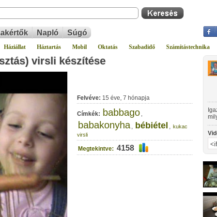
akértők
Napló
Súgó
Háziállat
Háztartás
Mobil
Oktatás
Szabadidő
Számítástechnika
tás) virsli készítése
Felvéve:
15 éve, 7 hónapja
Iga
babbago
Címkék:
,
mil
babakonyha
néh
bébiétel
,
,
kukac
Vid
virsli
4158
Megtekintve: