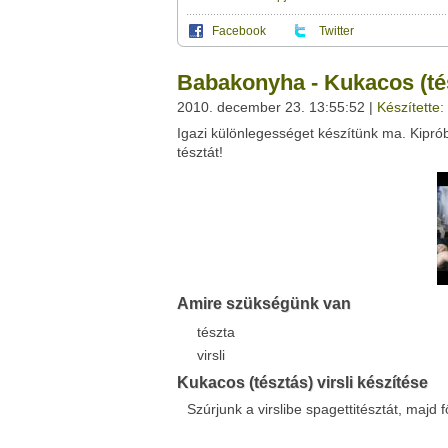
Facebook
Twitter
Ez a videótipp a következő klub(ok)ba tartoz
A(z) "Babakonyha - Kukacos (tésztás) virsl
Babakonyha - Kukacos (tész
saját leveleződet
,
vagy
ezt a felületet:
Ez a videó nem még nem tartozik egy kl
2010. december 23. 13:55:52 |
Készítette
Neved:
Igazi különlegességet készítünk ma. Kipróbá
Ha van egy kis időd,
nézz szét meglévő klubja
E-mail címed:
tésztát!
Címzett e-mail címe:
Facebook
Twitter
Amire szükségünk van
Del.icio.us
Live
tészta
virsli
Kukacos (tésztás) virsli készítése
Szúrjunk a virslibe spagettitésztát, majd f