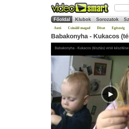
Főoldal
Klubok
Sorozatok
Sz
Autó
Csináld magad
Divat
Egészség
Babakonyha - Kukacos (tész