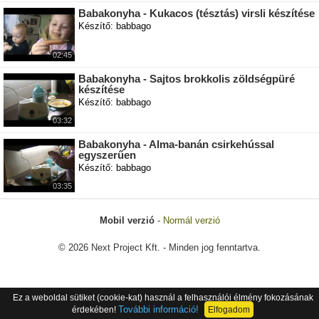
Babakonyha - Kukacos (tésztás) virsli készítése
Készítő: babbago
02:45
Babakonyha - Sajtos brokkolis zöldségpüré
készítése
Készítő: babbago
03:32
Babakonyha - Alma-banán csirkehússal
egyszerűen
Készítő: babbago
03:35
Mobil verzió
-
Normál verzió
© 2026 Next Project Kft. - Minden jog fenntartva.
Ez a weboldal sütiket (cookie-kat) használ a felhasználói élmény fokozásának
További információ!
érdekében!
Elfogadom