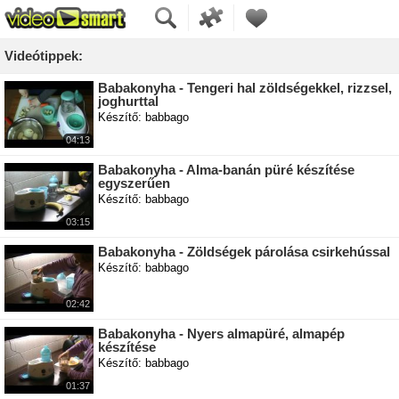
Videótippek:
Babakonyha - Tengeri hal zöldségekkel, rizzsel,
joghurttal
Készítő: babbago
04:13
Babakonyha - Alma-banán püré készítése
egyszerűen
Készítő: babbago
03:15
Babakonyha - Zöldségek párolása csirkehússal
Készítő: babbago
02:42
Babakonyha - Nyers almapüré, almapép
készítése
Készítő: babbago
01:37