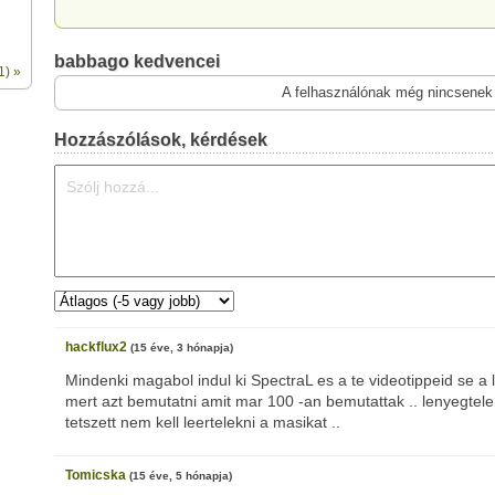
babbago kedvencei
1) »
A felhasználónak még nincsenek
Hozzászólások, kérdések
hackflux2
(15 éve, 3 hónapja)
Mindenki magabol indul ki SpectraL es a te videotippeid se a 
mert azt bemutatni amit mar 100 -an bemutattak .. lenyegtel
tetszett nem kell leertelekni a masikat ..
Tomicska
(15 éve, 5 hónapja)