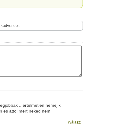
 kedvencei.
legjobbak .. ertelmetlen nemejik
en es attol mert neked nem
(válasz)