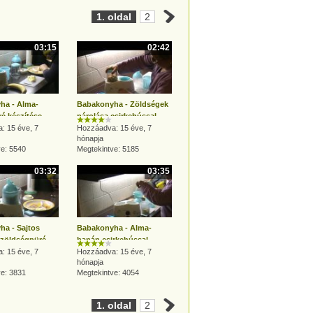
1. oldal
2
03:15
02:42
ha - Alma-
Babakonyha - Zöldségek
é készítése
párolása csirkehússal
en
: 15 éve, 7
Hozzáadva: 15 éve, 7
hónapja
ve: 5540
Megtekintve: 5185
03:32
03:35
a - Sajtos
Babakonyha - Alma-
 zöldségpüré
banán csirkehússal
: 15 éve, 7
egyszerűen
Hozzáadva: 15 éve, 7
hónapja
ve: 3831
Megtekintve: 4054
1. oldal
2