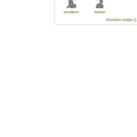
woodlipton
flambar
Követőim listája (1