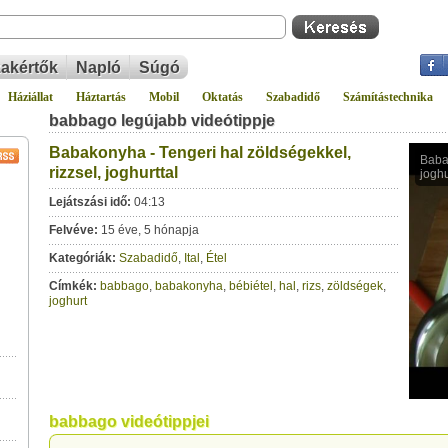
akértők
Napló
Súgó
Háziállat
Háztartás
Mobil
Oktatás
Szabadidő
Számítástechnika
babbago legújabb videótippje
Babakonyha - Tengeri hal zöldségekkel,
rizzsel, joghurttal
Lejátszási idő:
04:13
Felvéve:
15 éve, 5 hónapja
Kategóriák:
Szabadidő
,
Ital
,
Étel
Címkék:
babbago
,
babakonyha
,
bébiétel
,
hal
,
rizs
,
zöldségek
,
joghurt
babbago videótippjei