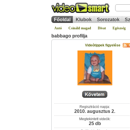
Főoldal
Klubok
Sorozatok
Sz
Autó
Csináld magad
Divat
Egészség
babbago profilja
Videótippek figyelése
Regisztráció napja:
2010. augusztus 2.
Megtekintett videók:
25 db