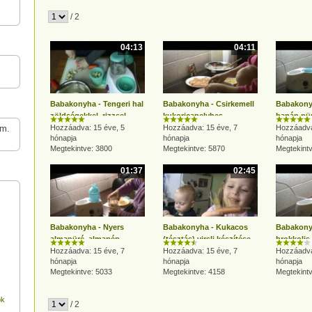
/ 2
04:13
04:11
Babakonyha - Tengeri hal
Babakonyha - Csirkemell
Babakony
zöldségekkel, rizzsel,
kukoricapelyhes
banán pür
em.
joghurttal
Hozzáadva: 15 éve, 5
bundában
Hozzáadva: 15 éve, 7
egyszerű
Hozzáadva
hónapja
hónapja
hónapja
Megtekintve: 3800
Megtekintve: 5870
Megtekint
01:37
02:45
Babakonyha - Nyers
Babakonyha - Kukacos
Babakonyh
almapüré, almapép
(tésztás) virsli készítése
brokkolis
készítése
Hozzáadva: 15 éve, 7
Hozzáadva: 15 éve, 7
készítése
Hozzáadva
hónapja
hónapja
hónapja
Megtekintve: 5033
Megtekintve: 4158
Megtekint
ok
/ 2