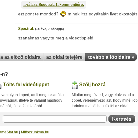
...válasz
SpectraL
1. kommentjére:
ezt pont te mondod?
minek irsz egyáltalán ilyet okostojás
SpectraL
(15 éve, 7 hónapja)
szanalmas vagy,te meg a videotippjeid.
za az előző oldalra
az oldal tetejére
tovább a főoldalra »
u-n?
Tölts fel videótippet
Szólj hozzá
 van olyan tipped, amit megosztanál a
Miután megnézted, vagy elolvastad a
gyvilággal, illetve te valamit máshogy
tippet, véleményezd azt, hogy minél jo
inálnál, töltsd fel mielőbb!
tartalommal tölthessük fel az oldalt!
ameStar.hu
|
Mitfozzunkma.hu