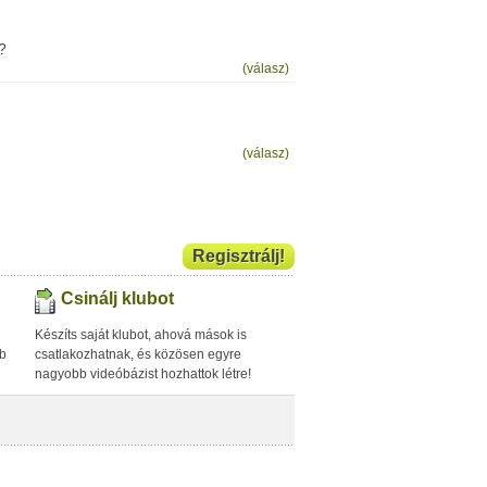
?
(válasz)
(válasz)
Regisztrálj!
Csinálj klubot
Készíts saját klubot, ahová mások is
bb
csatlakozhatnak, és közösen egyre
nagyobb videóbázist hozhattok létre!