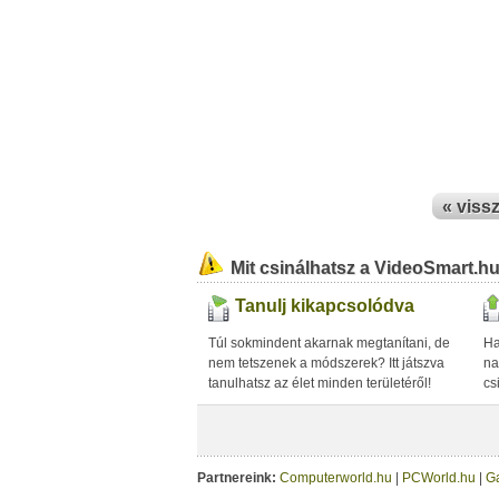
« viss
Mit csinálhatsz a VideoSmart.h
Tanulj kikapcsolódva
Túl sokmindent akarnak megtanítani, de
Ha
nem tetszenek a módszerek? Itt játszva
na
tanulhatsz az élet minden területéről!
cs
Partnereink:
Computerworld.hu
|
PCWorld.hu
|
G