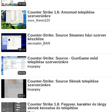
04:03
Counter Strike 1.6: Amxmod telepítése
szerverünkre
xxxx_Kevin123
02:03
Counter-Strike: Source Steames házi szerver
készítése
rwcmartin_BAN
08:24
Counter-Strike: Source - GunGame mód
telepítése szerverünkre
kispopey
03:31
Counter-Strike: Source Skinek telepítése
szerverünkre
kispopey
04:05
Counter Strike 1.6: Fegyver, karakter és tárgy
skinek keresése és telepítése