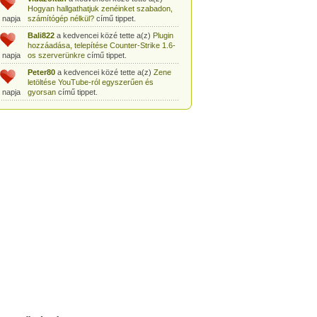
Hogyan hallgathatjuk zenéinket szabadon,
 napja
számítógép nélkül?
című tippet.
Bali822
a kedvencei közé tette a(z)
Plugin
hozzáadása, telepítése Counter-Strike 1.6-
 napja
os szerverünkre
című tippet.
Peter80
a kedvencei közé tette a(z)
Zene
letöltése YouTube-ról egyszerűen és
 napja
gyorsan
című tippet.
Heni77
a kedvencei közé tette a(z)
Counter
Strike: Source Szerver készítés
 napja
egyszerűen
című tippet.
Zoli94
a kedvencei közé tette a(z)
Counter-
Strike: új pályák telepítése szerverünkre
 napja
egyszerűen
című tippet.
Csabszii88
a kedvencei közé tette a(z)
MP3 letöltése videóról a VidtoMP3
 napja
segítségével
című tippet.
Lidiaa
a kedvencei közé tette a(z)
MP3
letöltése videóról a VidtoMP3 segítségével
 napja
című tippet.
tomanekpetike
a kedvencei közé tette a(z)
Counter Strike: Source Szerver készítés
 napja
egyszerűen
című tippet.
tomanekpeti
a kedvencei közé tette a(z)
Plugin hozzáadása, telepítése Counter-
 napja
Strike 1.6-os szerverünkre
című tippet.