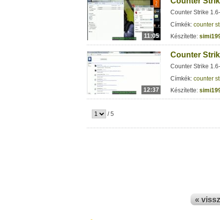
Counter Strik
Counter Strike 1.6
Címkék:
counter st
11:05
Készítette:
simi19
Counter Strik
Counter Strike 1.6
Címkék:
counter st
12:37
Készítette:
simi19
/ 5
« viss