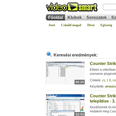
Főoldal
Klubok
Sorozatok
Sz
Autó
Csináld magad
Divat
Egészség
Keresési eredmények:
Counter Strik
Ebben a videóban a
szerverre pluginoka
Címkék:
cs
,
1.6
,
co
02:15
Készítette:
oroszru
Counter Stri
telepítése - 3
Kezdőzenék és kör
mutatom meg Count
03:54