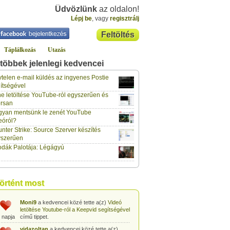
Üdvözlünk
az oldalon!
Lépj be
, vagy
regisztrálj
Feltöltés
Táplálkozás
Utazás
többek jelenlegi kedvencei
gabor733
a kedvencei közé tette a(z)
Leopárdgekkó-etetés egyszerű csipesszel
telen e-mail küldés az ingyenes Postie
 napja
című tippet.
ítségével
e letöltése YouTube-ról egyszerűen és
gabor733
a kedvencei közé tette a(z)
rsan
Hogyan készítsünk tojáslevest?
című tippet.
 napja
yan mentsünk le zenét YouTube
eóról?
gabor733
a kedvencei közé tette a(z)
nter Strike: Source Szerver készítés
Hogyan készítsünk fűszeres-paradicsomos
 napja
pennét?
című tippet.
yszerűen
dák Palotája: Légágyú
gabor733
a kedvencei közé tette a(z)
Babakonyha - Almaszósz készítése 6
 napja
hónapos kortól
című tippet.
gabor733
a kedvencei közé tette a(z)
történt most
Babakonyha - Alma-banán püré készítése
 napja
egyszerűen
című tippet.
Moni9
a kedvencei közé tette a(z)
Videó
letöltése Youtube-ról a Keepvid segítségével
 napja
című tippet.
vidazoltan
a kedvencei közé tette a(z)