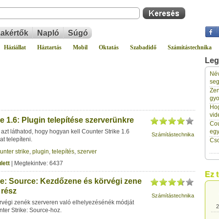
akértők
Napló
Súgó
Háziállat
Háztartás
Mobil
Oktatás
Szabadidő
Számítástechnika
Leg
Név
2
seg
Zen
gyo
2
Hog
vid
e 1.6: Plugin telepítése szerverünkre
Cou
2
zt láthatod, hogy hogyan kell Counter Strike 1.6
eg
Számítástechnika
t telepíteni.
Cso
unter strike
,
plugin
,
telepítés
,
szerver
2
lett
| Megtekintve: 6437
Ez 
ke: Source: Kezdőzene és körvégi zene
2
. rész
Számítástechnika
végi zenék szerveren való elhelyezésénék módját
2
er Strike: Source-hoz.