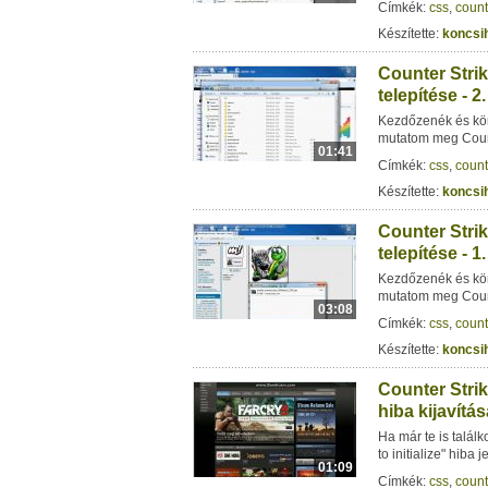
Címkék:
css
,
count
Készítette:
koncsi
Counter Stri
telepítése - 2
Kezdőzenék és kör
mutatom meg Count
01:41
Címkék:
css
,
count
Készítette:
koncsi
Counter Stri
telepítése - 1
Kezdőzenék és kör
mutatom meg Count
03:08
Címkék:
css
,
count
Készítette:
koncsi
Counter Strik
hiba kijavítás
Ha már te is talál
to initialize" hiba
01:09
Címkék:
css
,
count