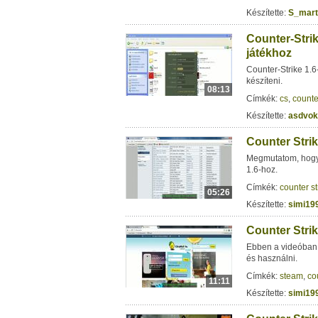
Készítette:
S_mart
Counter-Strik
játékhoz
Counter-Strike 1.
készíteni.
08:13
Címkék:
cs
,
counte
Készítette:
asdvok
Counter Strik
Megmutatom, hogy 
1.6-hoz.
Címkék:
counter st
05:26
Készítette:
simi19
Counter Strik
Ebben a videóban 
és használni.
Címkék:
steam
,
co
11:11
Készítette:
simi19