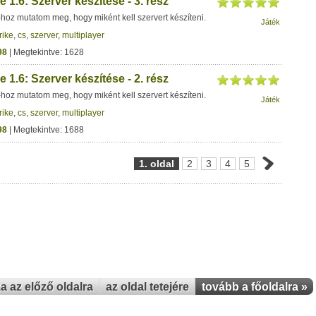
e 1.6: Szerver készítése - 3. rész
-hoz mutatom meg, hogy miként kell szervert készíteni.
Játék
rike
,
cs
,
szerver
,
multiplayer
98
| Megtekintve: 1628
e 1.6: Szerver készítése - 2. rész
-hoz mutatom meg, hogy miként kell szervert készíteni.
Játék
rike
,
cs
,
szerver
,
multiplayer
98
| Megtekintve: 1688
1. oldal
2
3
4
5
za az előző oldalra
az oldal tetejére
tovább a főoldalra »