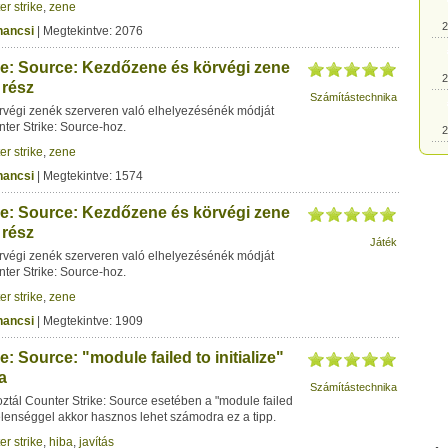
er strike
,
zene
2
hancsi
| Megtekintve: 2076
ke: Source: Kezdőzene és körvégi zene
2
. rész
Számítástechnika
végi zenék szerveren való elhelyezésénék módját
er Strike: Source-hoz.
2
er strike
,
zene
hancsi
| Megtekintve: 1574
2
ke: Source: Kezdőzene és körvégi zene
. rész
2
Játék
végi zenék szerveren való elhelyezésénék módját
er Strike: Source-hoz.
2
er strike
,
zene
hancsi
| Megtekintve: 1909
2
e: Source: "module failed to initialize"
a
Számítástechnika
2
koztál Counter Strike: Source esetében a "module failed
 jelenséggel akkor hasznos lehet számodra ez a tipp.
er strike
,
hiba
,
javítás
2