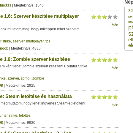
Nép
lus333
| Megtekintve: 1546
z
2
e 1.6: Szerver készítése multiplayer
pé
mi
Játék
p
6-hoz mutatom meg, hogy miképpen lehet szervert
2
s
ef
r strike
,
szerver
,
multiplayer
,
fps
el
2
noob
| Megtekintve: 4885
e 1.6: Zombie szerver készítése
2
miként lehet Zombie szervert készíteni Counter Strike
Játék
2
rike
,
szerver
,
zombi
,
zombie
98
| Megtekintve: 2925
e: Steam letöltése és használata
megmutatom, hogy lehet ingyenes Steam-et letölteni
Játék
unter strike
,
letöltés
98
| Megtekintve: 9920