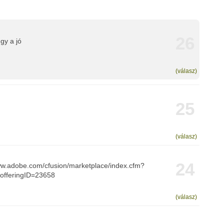
26
gy a jó
(válasz)
25
(válasz)
24
/www.adobe.com/cfusion/marketplace/index.cfm?
&offeringID=23658
(válasz)