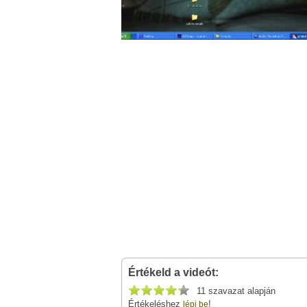
Értékeld a videót:
11 szavazat alapján
Értékeléshez
!
lépj be