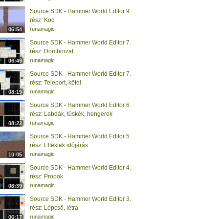
Source SDK - Hammer World Editor 9.
rész: Köd
runamagic
06:54
Source SDK - Hammer World Editor 7.
rész: Domborzat
runamagic
06:49
Source SDK - Hammer World Editor 7.
rész: Teleport, kötél
runamagic
08:19
Source SDK - Hammer World Editor 6.
rész: Labdák, tüskék, hengerek
runamagic
08:22
Source SDK - Hammer World Editor 5.
rész: Effektek időjárás
runamagic
10:05
Source SDK - Hammer World Editor 4.
rész: Propok
runamagic
06:39
Source SDK - Hammer World Editor 3.
rész: Lépcső, létra
runamagic
06:17