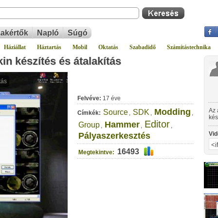
akértők
Napló
Súgó
Háziállat
Háztartás
Mobil
Oktatás
Szabadidő
Számítástechnika
in készítés és átalakítás
Felvéve:
17 éve
Modding
Az 
Source
SDK
Címkék:
,
,
,
kés
Editor
Hammer
Group
Str
,
,
,
Vid
Pályaszerkesztés
16493
Megtekintve: