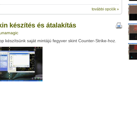
további opciók »
ik:
megosztásához használhatod a
 és átalakítás" című videótipp
in készítés és átalakítás
ubhoz sem.
 runamagic
Üzenet (opcionális):
 készítsünk saját mintájú fegyver skint Counter-Strike-hoz.
!
ink között
Google
Digg