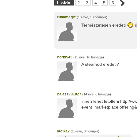
1. oldal
2
3
4
5
6
runamagic
(13 éve, 10 hónapja)
Természetesen eredeti
ú
norbi545
(13 éve, 10 hónapja)
A steamod eredeti?
balazs981027
(14 éve, 6 hónapja)
innen lehet letölteni http:/
event=marketplace.offering
lacika2
(15 éve, 3 hónapja)