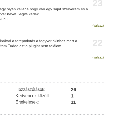
23
gy olyan kellene hogy van egy saját szerverem és a
rver nevét.Segits kérlek
il.hu
(válasz)
22
sináltad a terepmintás a fegyver skinhez mert a
tam.Tudod azt a plugint nem találom!!!
(válasz)
26
Hozzászólások:
1
Kedvencek között:
11
Értékelések: