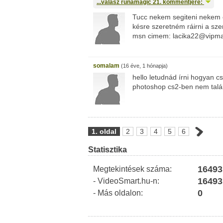
...válasz
runamagic
21. kommentjére:
Tucc nekem segiteni nekem e
késre szeretném ráirni a sze
msn cimem: lacika22@vipma
somalam
(16 éve, 1 hónapja)
hello letudnád írni hogyan c
photoshop cs2-ben nem talál
1. oldal
2
3
4
5
6
Statisztika
16493
Megtekintések száma:
16493
- VideoSmart.hu-n:
0
- Más oldalon: