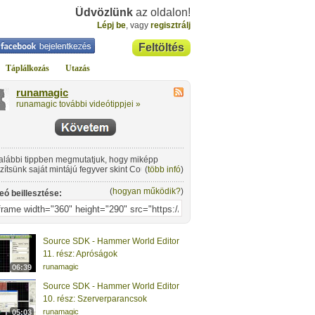
Üdvözlünk
az oldalon!
Lépj be
, vagy
regisztrálj
Feltöltés
Táplálkozás
Utazás
runamagic
runamagic további videótippjei »
alábbi tippben megmutatjuk, hogy miképp
zítsünk saját mintájú fegyver skint Counter-
(
több infó
)
ike-hoz.
(
hogyan működik?
)
eó beillesztése:
Source SDK - Hammer World Editor
11. rész: Apróságok
runamagic
06:39
Source SDK - Hammer World Editor
10. rész: Szerverparancsok
runamagic
05:03