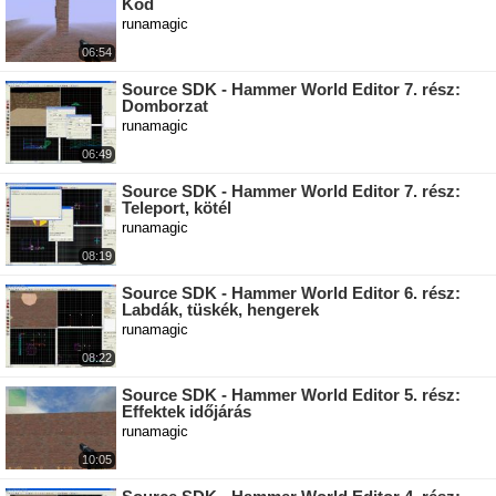
Köd
runamagic
06:54
Source SDK - Hammer World Editor 7. rész:
Domborzat
runamagic
06:49
Source SDK - Hammer World Editor 7. rész:
Teleport, kötél
runamagic
08:19
Source SDK - Hammer World Editor 6. rész:
Labdák, tüskék, hengerek
runamagic
08:22
Source SDK - Hammer World Editor 5. rész:
Effektek időjárás
runamagic
10:05