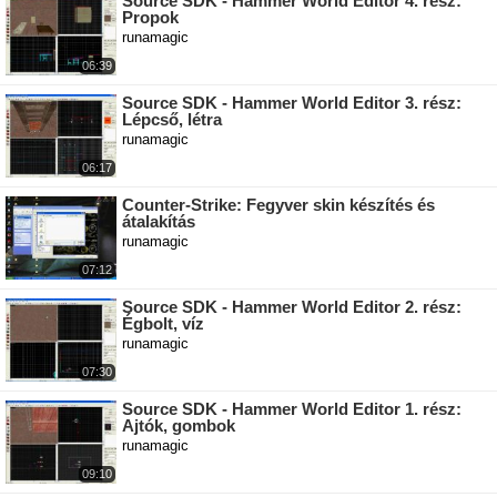
Source SDK - Hammer World Editor 4. rész:
Propok
runamagic
06:39
Source SDK - Hammer World Editor 3. rész:
Lépcső, létra
runamagic
06:17
Counter-Strike: Fegyver skin készítés és
átalakítás
runamagic
07:12
Source SDK - Hammer World Editor 2. rész:
Égbolt, víz
runamagic
07:30
Source SDK - Hammer World Editor 1. rész:
Ajtók, gombok
runamagic
09:10