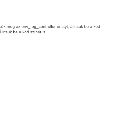
 meg az env_fog_controller entityt, állítsuk be a köd
llítsuk be a köd színét is.