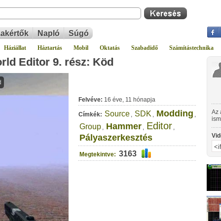
akértők
Napló
Súgó
Háziállat
Háztartás
Mobil
Oktatás
Szabadidő
Számítástechnika
d Editor 9. rész: Köd
Felvéve:
16 éve, 11 hónapja
Modding
Az 
Source
SDK
Címkék:
,
,
,
ism
Editor
Hammer
Group
Gro
,
,
,
Vid
Pályaszerkesztés
3163
Megtekintve: