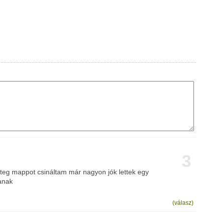
3
eteg mappot csináltam már nagyon jók lettek egy
anak
(válasz)