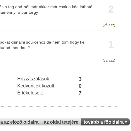
2
 és a fog end-nél már akkor már csak a köd látható
alamennyire pár tárgy
(válasz)
1
okat csinálni sourcehoz de nem tom hogy kell
g tudod mondani?
(válasz)
3
Hozzászólások:
0
Kedvencek között:
7
Értékelések:
za az előző oldalra
az oldal tetejére
tovább a főoldalra »