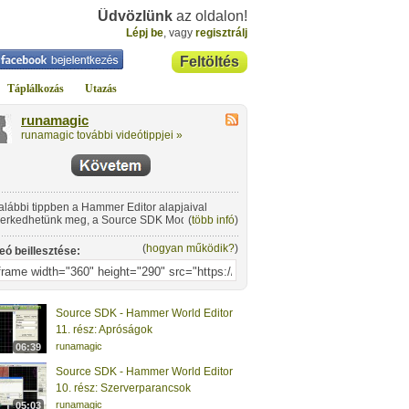
Üdvözlünk
az oldalon!
Lépj be
, vagy
regisztrálj
Feltöltés
Táplálkozás
Utazás
runamagic
runamagic további videótippjei »
alábbi tippben a Hammer Editor alapjaival
erkedhetünk meg, a Source SDK Modding
(
több infó
)
up megbízásából.
(
hogyan működik?
)
eó beillesztése:
Source SDK - Hammer World Editor
11. rész: Apróságok
runamagic
06:39
Source SDK - Hammer World Editor
10. rész: Szerverparancsok
runamagic
05:03