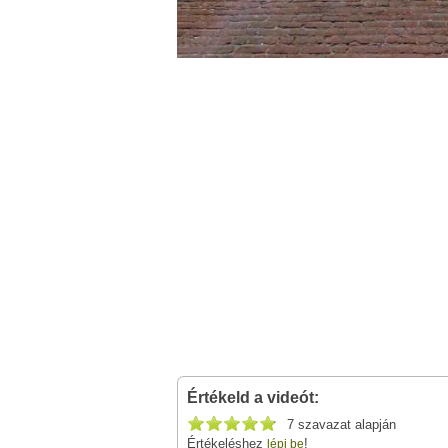
Értékeld a videót:
7 szavazat alapján
Értékeléshez
!
lépj be