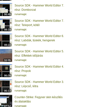
Source SDK - Hammer World Editor 7.
rész: Domborzat
runamagic
06:49
Source SDK - Hammer World Editor 7.
rész: Teleport, kötél
runamagic
08:19
Source SDK - Hammer World Editor 6.
rész: Labdák, tüskék, hengerek
runamagic
08:22
Source SDK - Hammer World Editor 5.
rész: Effektek időjárás
runamagic
10:05
Source SDK - Hammer World Editor 4.
rész: Propok
runamagic
06:39
Source SDK - Hammer World Editor 3.
rész: Lépcső, létra
runamagic
06:17
Counter-Strike: Fegyver skin készítés
és átalakítás
runamagic
07:12