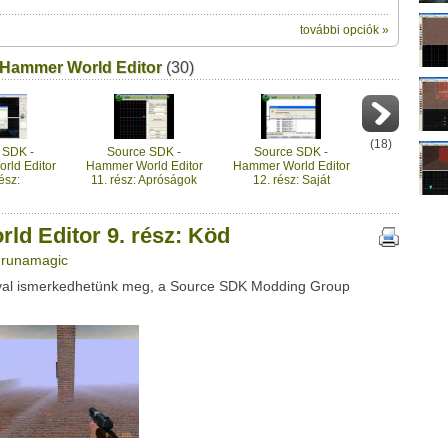
további opciók »
ik:
 Hammer World Editor
megosztásához használhatod a
(30)
 rész: Köd " című videótipp
ubhoz sem.
Üzenet (opcionális):
!
ink között
(
18
)
 SDK -
Source SDK -
Source SDK -
rld Editor
Hammer World Editor
Hammer World Editor
ész:
11. rész: Apróságok
12. rész: Saját
arancsok
textúrák
d Editor 9. rész: Köd
: runamagic
aival ismerkedhetünk meg, a Source SDK Modding Group
Google
Digg