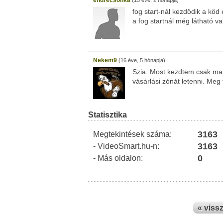
endrecsonka
(15 éve, 2 hónapja)
fog start-nál kezdödik a köd
a fog startnál még látható v
Nekem9
(16 éve, 5 hónapja)
Szia. Most kezdtem csak map
vásárlási zónát letenni. Me
Statisztika
3163
Megtekintések száma:
3163
- VideoSmart.hu-n:
0
- Más oldalon:
« viss