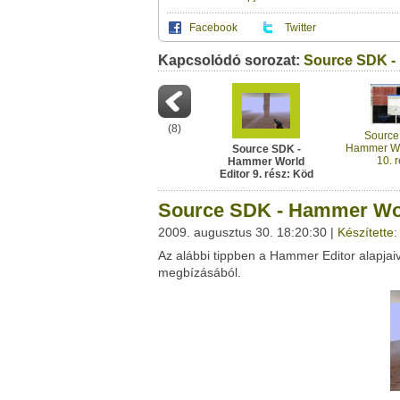
Facebook
Twitter
Kapcsolódó sorozat:
Ez a videótipp a következő klub(ok)ba tartoz
Source SDK -
A(z) "Source SDK - Hammer World Editor 9.
saját leveleződet
,
vagy
ezt a felületet:
Ez a videó nem még nem tartozik egy kl
Neved:
Ha van egy kis időd,
nézz szét meglévő klubja
(
8
)
E-mail címed:
Source
Hammer Wo
Source SDK -
10. r
Hammer World
Címzett e-mail címe:
Szerverp
Editor 9. rész: Köd
Source SDK - Hammer Worl
2009. augusztus 30. 18:20:30 |
Készítette
Az alábbi tippben a Hammer Editor alapj
Facebook
Twitter
megbízásából.
Del.icio.us
Live