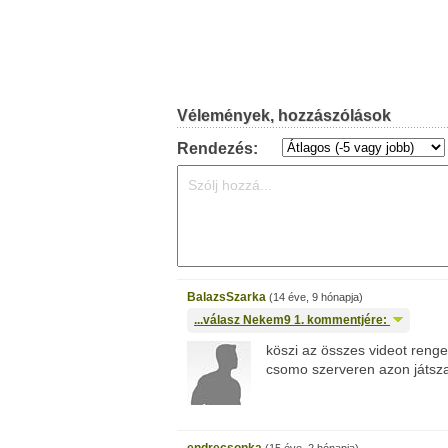
Vélemények, hozzászólások
Rendezés:
BalazsSzarka
(14 éve, 9 hónapja)
...válasz
Nekem9
1. kommentjére:
köszi az összes videot reng
csomo szerveren azon játsz