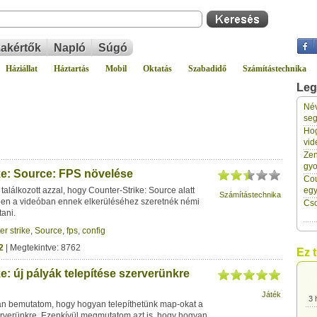
akértők
Napló
Súgó
Háziállat
Háztartás
Mobil
Oktatás
Szabadidő
Számítástechnika
Leg
Név
3 
seg
Hog
vid
3 
Zen
gyo
ke: Source: FPS növelése
Cou
3 
találkozott azzal, hogy Counter-Strike: Source alatt
eg
Számítástechnika
en a videóban ennek elkerüléséhez szeretnék némi
Cso
tani.
3 
er strike
,
Source
,
fps
,
config
2
| Megtekintve: 8762
Ez 
3 
e: új pályák telepítése szerverünkre
Játék
3 
n bemutatom, hogy hogyan telepíthetünk map-okat a
erverünkre. Ezenkívül megmutatom azt is, hogy hogyan