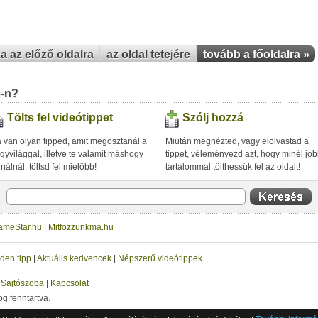
za az előző oldalra
az oldal tetejére
tovább a főoldalra »
u-n?
Tölts fel videótippet
Szólj hozzá
 van olyan tipped, amit megosztanál a
Miután megnézted, vagy elolvastad a
gyvilággal, illetve te valamit máshogy
tippet, véleményezd azt, hogy minél jo
inálnál, töltsd fel mielőbb!
tartalommal tölthessük fel az oldalt!
ameStar.hu
|
Mitfozzunkma.hu
den tipp
|
Aktuális kedvencek
|
Népszerű videótippek
|
Sajtószoba
|
Kapcsolat
og fenntartva.