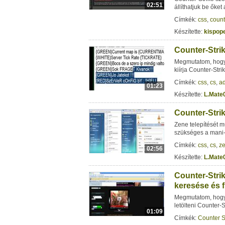
02:51
állíthatjuk be őket 
Címkék:
css
,
count
Készítette:
kispop
Counter-Strik
Megmutatom, hogy 
kiírja Counter-Stri
Címkék:
css
,
cs
,
ad
01:23
Készítette:
L.Mate
Counter-Strik
Zene telepítését 
szükséges a mani-
Címkék:
css
,
cs
,
z
02:56
Készítette:
L.Mate
Counter-Stri
keresése és f
Megmutatom, hogy
letölteni Counter-
01:09
Címkék:
Counter S