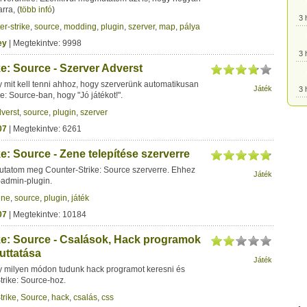
arra,
(
több infó
)
3 
er-strike
,
source
,
modding
,
plugin
,
szerver
,
map
,
pálya
ey
| Megtekintve: 9998
3 
e: Source - Szerver Adverst
mit kell tenni ahhoz, hogy szerverünk automatikusan
Játék
3 
ke: Source-ban, hogy "Jó játékot!".
verst
,
source
,
plugin
,
szerver
3 
07
| Megtekintve: 6261
e: Source - Zene telepítése szerverre
3 
mutatom meg Counter-Strike: Source szerverre. Ehhez
Játék
admin-plugin.
3 
ene
,
source
,
plugin
,
játék
07
| Megtekintve: 10184
3 
ke: Source - Csalások, Hack programok
uttatása
Játék
3 
 milyen módon tudunk hack programot keresni és
Strike: Source-hoz.
trike
,
Source
,
hack
,
csalás
,
css
3 