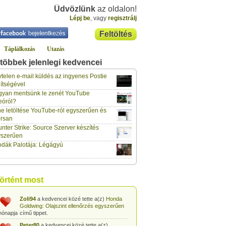
Üdvözlünk
az oldalon!
Lépj be
, vagy
regisztrálj
Feltöltés
Táplálkozás
Utazás
többek jelenlegi kedvencei
klaus70
a kedvencei közé tette a(z)
Lockerz meghívó és regisztráció
című
telen e-mail küldés az ingyenes Postie
hónapja
tippet.
ítségével
yan mentsünk le zenét YouTube
vidazoltan
a kedvencei közé tette a(z)
eóról?
Hogyan csinálják a négy ász kártyatrükköt?
hónapja
című tippet.
e letöltése YouTube-ról egyszerűen és
rsan
vidazoltan
a kedvencei közé tette a(z)
nter Strike: Source Szerver készítés
Egyszerű kártyatrükk: Kártyalap kitalálása
hónapja
trükkösen
című tippet.
yszerűen
dák Palotája: Légágyú
vidazoltan
a kedvencei közé tette a(z)
Egyszerű kártyatrükk: Megváltozó
hónapja
kártyalap a pakli tetején
című tippet.
vidazoltan
a kedvencei közé tette a(z)
történt most
Egyszerű kártyatrükk: STOP!
című tippet.
hónapja
Zoli94
a kedvencei közé tette a(z)
Honda
Goldwing: Olajszint ellenőrzés egyszerűen
hónapja
című tippet.
Peter80
a kedvencei közé tette a(z)