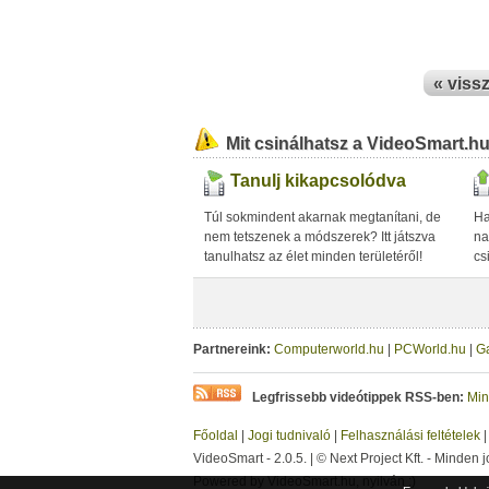
« viss
Mit csinálhatsz a VideoSmart.h
Tanulj kikapcsolódva
Túl sokmindent akarnak megtanítani, de
Ha
nem tetszenek a módszerek? Itt játszva
na
tanulhatsz az élet minden területéről!
cs
Partnereink:
Computerworld.hu
|
PCWorld.hu
|
G
Legfrissebb videótippek RSS-ben:
Min
Főoldal
|
Jogi tudnivaló
|
Felhasználási feltételek
VideoSmart - 2.0.5. | © Next Project Kft. - Minden j
Powered by VideoSmart.hu, nyilván :)