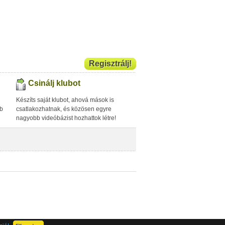
Regisztrálj!
Csinálj klubot
Készíts saját klubot, ahová mások is
bb
csatlakozhatnak, és közösen egyre
nagyobb videóbázist hozhattok létre!