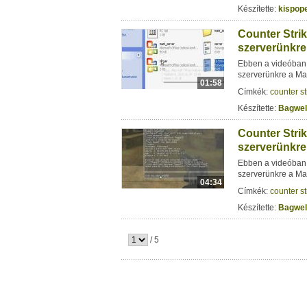
Készítette:
kispop
Counter Stri
szerverünkre 
Ebben a videóban 
szerverünkre a Ma
01:58
Címkék:
counter st
Készítette:
Bagwel
Counter Stri
szerverünkre 
Ebben a videóban 
szerverünkre a Ma
04:34
Címkék:
counter st
Készítette:
Bagwel
/ 5