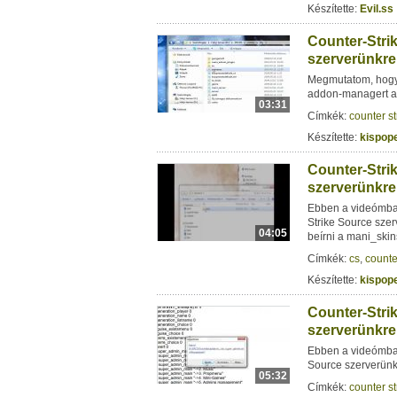
Készítette:
Evil.ss
Counter-Stri
szerverünkre
Megmutatom, hogy 
addon-managert a 
03:31
Címkék:
counter st
Készítette:
kispop
Counter-Strik
szerverünkre
Ebben a videómba
Strike Source szer
04:05
beírni a mani_skin
Címkék:
cs
,
counte
Készítette:
kispop
Counter-Strik
szerverünkre
Ebben a videómba
Source szerverünkr
05:32
Címkék:
counter st