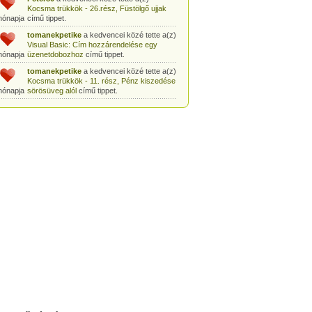
Kocsma trükkök - 26.rész, Füstölgő ujjak
hónapja
című tippet.
tomanekpetike
a kedvencei közé tette a(z)
Visual Basic: Cím hozzárendelése egy
hónapja
üzenetdobozhoz
című tippet.
tomanekpetike
a kedvencei közé tette a(z)
Kocsma trükkök - 11. rész, Pénz kiszedése
hónapja
sörösüveg alól
című tippet.
tomanekpetike
a kedvencei közé tette a(z)
Egyszerű bűvésztrükk: Pénz kiszedése
hónapja
gyufásdobozból
című tippet.
tomanekpetike
a kedvencei közé tette a(z)
Csodák Palotája: Coriolis-szoba
című tippet.
hónapja
tomanekpeti
a kedvencei közé tette a(z)
Sminkleckék - 1. rész: tusvonal készítése
hónapja
című tippet.
tomanekpeti
a kedvencei közé tette a(z)
Sminkleckék - 8.rész: Hogyan tanuljunk
hónapja
meg sminkelni?
című tippet.
tomanekpeti
a kedvencei közé tette a(z)
Öltönyvásárlás - 2. rész, Méretválasztás
hónapja
című tippet.
tomanekpeti
a kedvencei közé tette a(z)
Sminkleckék - 6.rész: a smink szerepe a
hónapja
hétköznapokban
című tippet.