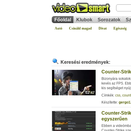
Főoldal
Klubok
Sorozatok
Sz
Autó
Csináld magad
Divat
Egészség
Keresési eredmények:
Counter-Stri
Bizonyára sokatok 
kevés az FPS. Ebb
kis segítséget nyúj
02:47
Címkék:
css
,
count
Készítette:
gergo1
Counter-Strik
egyszerűen
Ebben a videómba
Counter-Strike sz