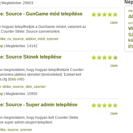
Nép
| Megtekintve: 29603
mic
ke: Source - GunGame mód telepítése
3 
a
Játék
sz
hogyan telepíthetjük a GunGame módot, valamint az
v
3 
Counter-Strike: Source szerverünkre.
s
rike
,
cs
,
source
,
addon
,
mód
,
szerver
ké
i
3 
ey
| Megtekintve: 14142
e: Source Skinek telepítése
3 
Játék
n megmutatom, hogy hogyan telepíthetünk Counter-
verünkre játékos skineket (kinézeteket). Ezeket kell
3 
s.cfg
(
több infó
)
r strike
,
source
,
skin
,
szerver
ey
| Megtekintve: 15950
e: Source - Super admin telepítése
Játék
n megmutatom, hogy hogyan kell Counter-Strike
e super admin plugint telepíteni.
rike
,
source
,
szerver