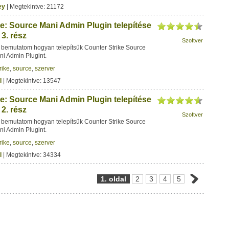
ey
| Megtekintve: 21172
ke: Source Mani Admin Plugin telepítése
3. rész
Szoftver
bemutatom hogyan telepítsük Counter Strike Source
ni Admin Plugint.
rike
,
source
,
szerver
l
| Megtekintve: 13547
ke: Source Mani Admin Plugin telepítése
2. rész
Szoftver
bemutatom hogyan telepítsük Counter Strike Source
ni Admin Plugint.
rike
,
source
,
szerver
l
| Megtekintve: 34334
1. oldal
2
3
4
5