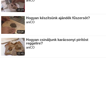
aniCO
05:24
Hogyan készítsünk ajándék fűszersót?
aniCO
03:06
Hogyan csináljunk karácsonyi pirítóst
reggelire?
aniCO
02:45