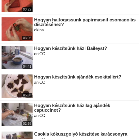
03:22
Hogyan hajtogassunk papírmasnit csomagolás
díszítéséhez?
okina
03:05
Hogyan készítsünk házi Baileyst?
aniCO
04:41
Hogyan készítsünk ajándék csokitallért?
aniCO
05:03
Hogyan készítsünk házilag ajándék
capuccinot?
aniCO
02:58
Csokis kókuszgolyó készítése karácsonyra