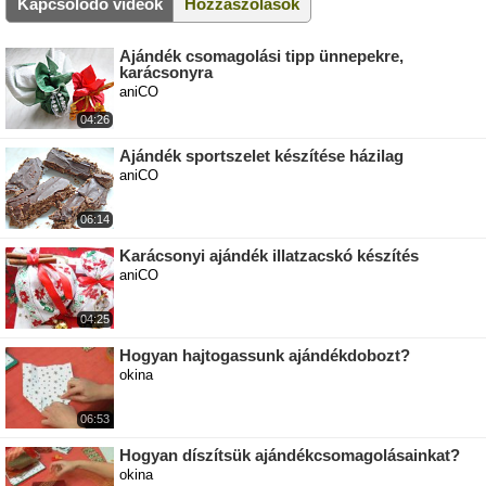
Kapcsolódó videók
Hozzászólások
Ajándék csomagolási tipp ünnepekre,
karácsonyra
aniCO
04:26
Ajándék sportszelet készítése házilag
aniCO
06:14
Karácsonyi ajándék illatzacskó készítés
aniCO
04:25
Hogyan hajtogassunk ajándékdobozt?
okina
06:53
Hogyan díszítsük ajándékcsomagolásainkat?
okina