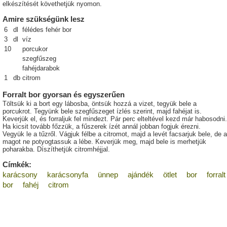
elkészítését követhetjük nyomon.
Amire szükségünk lesz
6
dl
félédes fehér bor
3
dl
víz
10
porcukor
szegfűszeg
fahéjdarabok
1
db
citrom
Forralt bor gyorsan és egyszerűen
Töltsük ki a bort egy lábosba, öntsük hozzá a vizet, tegyük bele a
porcukrot. Tegyünk bele szegfűszeget ízlés szerint, majd fahéjat is.
Keverjük el, és forraljuk fel mindezt. Pár perc elteltével kezd már habosodni.
Ha kicsit tovább főzzük, a fűszerek ízét annál jobban fogjuk érezni.
Vegyük le a tűzről. Vágjuk félbe a citromot, majd a levét facsarjuk bele, de a
magot ne potyogtassuk a lébe. Keverjük meg, majd bele is merhetjük
poharakba. Díszíthetjük citromhéjjal.
Címkék:
karácsony
karácsonyfa
ünnep
ajándék
ötlet
bor
forralt
bor
fahéj
citrom