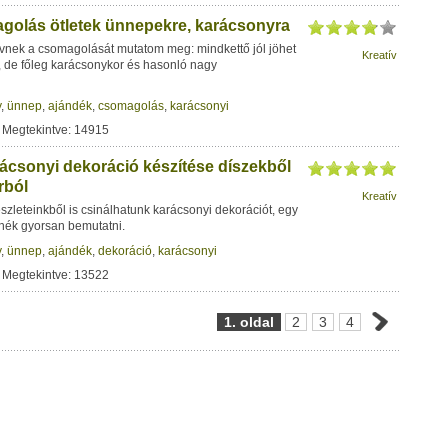
olás ötletek ünnepekre, karácsonyra
yvnek a csomagolását mutatom meg: mindkettő jól jöhet
Kreatív
 de főleg karácsonykor és hasonló nagy
y
,
ünnep
,
ajándék
,
csomagolás
,
karácsonyi
 Megtekintve: 14915
ácsonyi dekoráció készítése díszekből
rból
Kreatív
zleteinkből is csinálhatunk karácsonyi dekorációt, egy
tnék gyorsan bemutatni.
y
,
ünnep
,
ajándék
,
dekoráció
,
karácsonyi
 Megtekintve: 13522
1. oldal
2
3
4