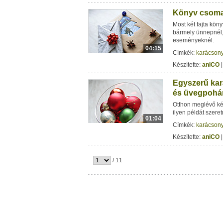
Könyv csomag
Most két fajta kön
bármely ünnepnél,
eseményeknél.
04:15
Címkék:
karácson
Készítette:
aniCO
|
Egyszerű kar
és üvegpohá
Otthon meglévő kés
ilyen példát szere
01:04
Címkék:
karácson
Készítette:
aniCO
|
/ 11