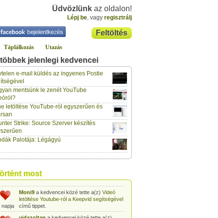
Üdvözlünk
az oldalon!
Lépj be
, vagy
regisztrálj
Feltöltés
Táplálkozás
Utazás
többek jelenlegi kedvencei
telen e-mail küldés az ingyenes Postie
gabor733
a kedvencei közé tette a(z)
ítségével
Leopárdgekkó-etetés egyszerű csipesszel
yan mentsünk le zenét YouTube
 napja
című tippet.
eóról?
gabor733
a kedvencei közé tette a(z)
e letöltése YouTube-ról egyszerűen és
Hogyan készítsünk tojáslevest?
című tippet.
rsan
 napja
nter Strike: Source Szerver készítés
yszerűen
gabor733
a kedvencei közé tette a(z)
Hogyan készítsünk fűszeres-paradicsomos
dák Palotája: Légágyú
 napja
pennét?
című tippet.
gabor733
a kedvencei közé tette a(z)
Babakonyha - Almaszósz készítése 6
 napja
hónapos kortól
című tippet.
történt most
gabor733
a kedvencei közé tette a(z)
Babakonyha - Alma-banán püré készítése
 napja
egyszerűen
című tippet.
Moni9
a kedvencei közé tette a(z)
Videó
letöltése Youtube-ról a Keepvid segítségével