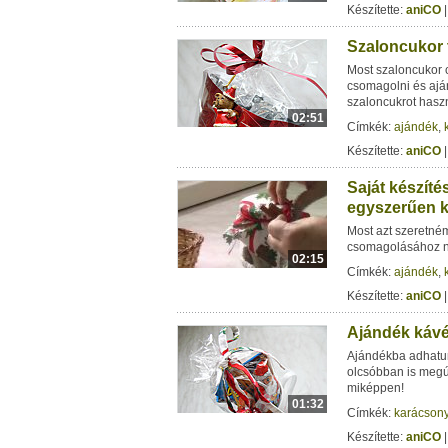
Készítette:
aniCO
|
Szaloncukor 
Most szaloncukor 
csomagolni és aján
szaloncukrot hasz
02:51
Címkék:
ajándék
,
Készítette:
aniCO
|
Saját készít
egyszerűen 
Most azt szeretné
csomagolásához ne
02:15
Címkék:
ajándék
,
Készítette:
aniCO
|
Ajándék kávé
Ajándékba adhatun
olcsóbban is megú
miképpen!
01:32
Címkék:
karácson
Készítette:
aniCO
|