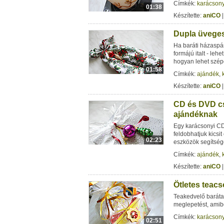
Címkék:
karácson
01:38
Készítette:
aniCO
|
Dupla üvege
Ha baráti házaspá
formájú italt - leh
hogyan lehet szép
01:58
Címkék:
ajándék
,
Készítette:
aniCO
|
CD és DVD c
ajándéknak
Egy karácsonyi CD
feldobhatjuk kicsi
02:23
eszközök segítség
Címkék:
ajándék
,
Készítette:
aniCO
|
Ötletes teac
Teakedvelő baráta
meglepetést, amibe
Címkék:
karácson
02:51