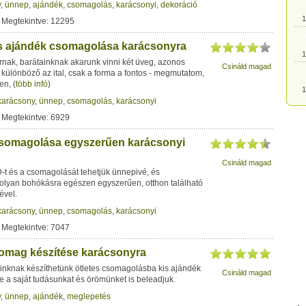
1
y
,
ünnep
,
ajándék
,
csomagolás
,
karácsonyi
,
dekoráció
 Megtekintve: 12295
1
s ajándék csomagolása karácsonyra
rnak, barátainknak akarunk vinni két üveg, azonos
Csináld magad
et különböző az ital, csak a forma a fontos - megmutatom,
1
en,
(
több infó
)
karácsony
,
ünnep
,
csomagolás
,
karácsonyi
1
 Megtekintve: 6929
somagolása egyszerűen karácsonyi
1
Csináld magad
-t és a csomagolását tehetjük ünnepivé, és
1
t olyan bohókásra egészen egyszerűen, otthon található
ével.
karácsony
,
ünnep
,
csomagolás
,
karácsonyi
1
 Megtekintve: 7047
somag készítése karácsonyra
1
inknak készíthetünk ötletes csomagolásba kis ajándék
Csináld magad
 a saját tudásunkat és örömünket is beleadjuk.
1
y
,
ünnep
,
ajándék
,
meglepetés