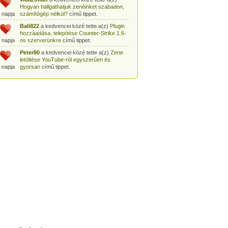
 napja
című tippet.
vidazoltan
a kedvencei közé tette a(z)
Hogyan hallgathatjuk zenéinket szabadon,
 napja
számítógép nélkül?
című tippet.
Bali822
a kedvencei közé tette a(z)
Plugin
hozzáadása, telepítése Counter-Strike 1.6-
 napja
os szerverünkre
című tippet.
Peter80
a kedvencei közé tette a(z)
Zene
letöltése YouTube-ról egyszerűen és
 napja
gyorsan
című tippet.
Heni77
a kedvencei közé tette a(z)
Counter
Strike: Source Szerver készítés
 napja
egyszerűen
című tippet.
Zoli94
a kedvencei közé tette a(z)
Counter-
Strike: új pályák telepítése szerverünkre
 napja
egyszerűen
című tippet.
Csabszii88
a kedvencei közé tette a(z)
MP3 letöltése videóról a VidtoMP3
 napja
segítségével
című tippet.
Lidiaa
a kedvencei közé tette a(z)
MP3
letöltése videóról a VidtoMP3 segítségével
 napja
című tippet.
tomanekpetike
a kedvencei közé tette a(z)
Counter Strike: Source Szerver készítés
 napja
egyszerűen
című tippet.
tomanekpeti
a kedvencei közé tette a(z)