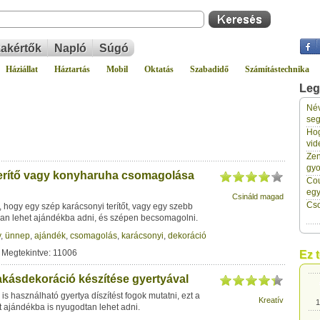
akértők
Napló
Súgó
Háziállat
Háztartás
Mobil
Oktatás
Szabadidő
Számítástechnika
Leg
Név
seg
Hog
1
vid
Zen
gyo
erítő vagy konyharuha csomagolása
1
Cou
eg
Csináld magad
Cso
hogy egy szép karácsonyi terítőt, vagy egy szebb
1
an lehet ajándékba adni, és szépen becsomagolni.
y
,
ünnep
,
ajándék
,
csomagolás
,
karácsonyi
,
dekoráció
1
 Megtekintve: 11006
Ez 
akásdekoráció készítése gyertyával
1
is használható gyertya díszítést fogok mutatni, ezt a
Kreatív
 ajándékba is nyugodtan lehet adni.