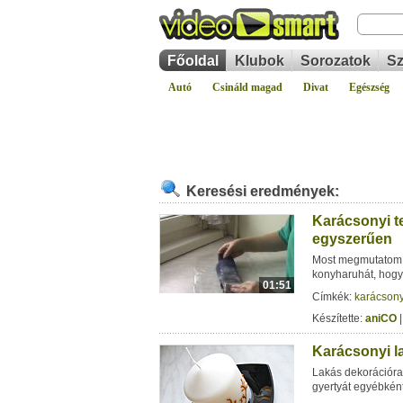
Főoldal
Klubok
Sorozatok
Sz
Autó
Csináld magad
Divat
Egészség
Keresési eredmények:
Karácsonyi t
egyszerűen
Most megmutatom, 
konyharuhát, hogy
01:51
Címkék:
karácson
Készítette:
aniCO
|
Karácsonyi l
Lakás dekorációra 
gyertyát egyébként