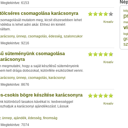
Nép
 Megtekintve: 6153
1
ké
tölcséres csomagolása karácsonyra
p
csomagolását mutatom meg, kicsit díszesebben lehet
Kreatív
1
ma
dékba is lehet adni akár. Ehhez én kimért
v
náltam.
log
karácsony
,
ünnep
,
csomagolás
,
édesség
,
szaloncukor
1
gr
 Megtekintve: 9216
sz
1
ésű süteményünk csomagolása
karácsonyra
Kreatív
m megmutatni, hogy a saját készítésű süteményeink
1
m kell drága dobozokat, különféle eszközöket venni.
karácsony
,
ünnep
,
csomagolás
,
karácsonyi
1
 Megtekintve: 8676
s-csokis bögre készítése karácsonyra
k különböző tasakos kávékat is: kedvességgel
Kreatív
szhatjuk a karácsonyi ajándékozást. Lássuk
y
,
ünnep
,
ajándék
,
édesség
,
finomság
 Megtekintve: 7074