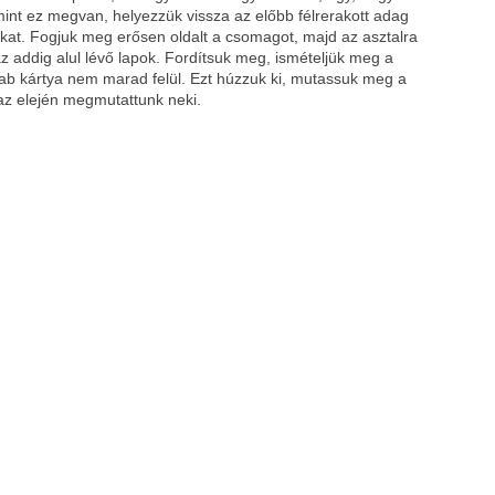
 Amint ez megvan, helyezzük vissza az előbb félrerakott adag
yákat. Fogjuk meg erősen oldalt a csomagot, majd az asztalra
z addig alul lévő lapok. Fordítsuk meg, ismételjük meg a
b kártya nem marad felül. Ezt húzzuk ki, mutassuk meg a
 az elején megmutattunk neki.