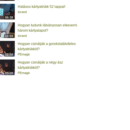
Hatásos kártyatrükk 52 lappal!
torand
06:38
Hogyan tudunk látványosan elkeverni
három kártyalapot?
torand
01:59
Hogyan csinálják a gondolatátviteles
kártyatrükköt?
PEmagic
02:58
Hogyan csinálják a négy ász
kártyatrükköt?
PEmagic
03:09