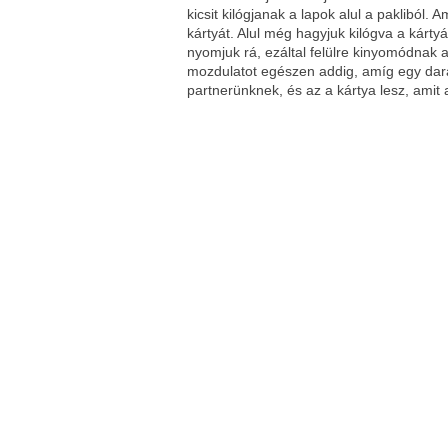
kicsit kilógjanak a lapok alul a pakliból.
kártyát. Alul még hagyjuk kilógva a kárt
nyomjuk rá, ezáltal felülre kinyomódnak a
mozdulatot egészen addig, amíg egy dara
partnerünknek, és az a kártya lesz, amit