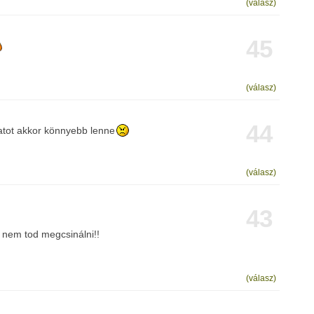
(válasz)
45
(válasz)
44
tot akkor könnyebb lenne
(válasz)
43
 nem tod megcsinálni!!
(válasz)