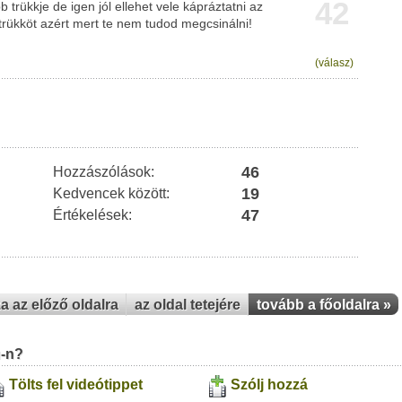
42
b trükkje de igen jól ellehet vele kápráztatni az
trükköt azért mert te nem tudod megcsinálni!
(válasz)
46
Hozzászólások:
19
Kedvencek között:
47
Értékelések:
za az előző oldalra
az oldal tetejére
tovább a főoldalra »
u-n?
Tölts fel videótippet
Szólj hozzá