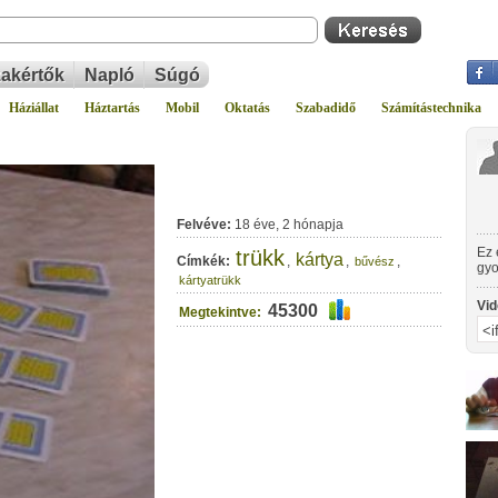
akértők
Napló
Súgó
Háziállat
Háztartás
Mobil
Oktatás
Szabadidő
Számítástechnika
Felvéve:
18 éve, 2 hónapja
Ez 
trükk
kártya
Címkék:
,
,
,
bűvész
gyo
kártyatrükk
von
Vid
45300
Megtekintve: