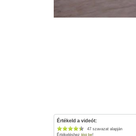
Értékeld a videót:
47 szavazat alapján
Értékeléshez
!
lépj be