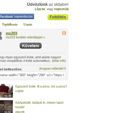
Üdvözlünk
az oldalon!
Lépj be
, vagy
regisztrálj
Feltöltés
Táplálkozás
Utazás
mz203
mz203 további videótippjei »
egy olyan egyszerű trükk, amit akárki nagyon
rsan elsajátíthat. A trükk automatikus, de ez nem
(
több infó
)
 le semmit az értékéből!
(
hogyan működik?
)
eó beillesztése:
Egyszerű trükk: Itt a piros, hol a piros?
chj998
01:40
Kártyatrükk: találjuk ki, milyen lapot
húztál!
plasztik
01:57