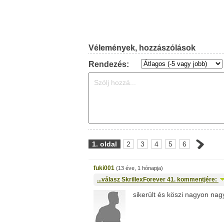
Vélemények, hozzászólások
Rendezés:
1. oldal
2
3
4
5
6
fuki001
(13 éve, 1 hónapja)
...válasz
SkrillexForever
41. kommentjére:
sikerült és köszi nagyon nagy