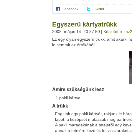
Facebook
Twitter
Ez a videótipp a következő klub(ok)ba tartoz
A(z) "Egyszerű kártyatrükk" című videótipp
Egyszerű kártyatrükk
felületet:
Ez a videó nem még nem tartozik egy kl
2008. május 14. 20:37:50 |
Készítette: mz
Neved:
Ez egy olyan egyszerű trükk, amit akárki n
Ha van egy kis időd,
nézz szét meglévő klubja
E-mail címed:
le semmit az értékéből!
Címzett e-mail címe:
Facebook
Twitter
Amire szükségünk lesz
Del.icio.us
Live
1
pakli
kártya
A trükk
Fogjunk egy pakli kártyát, rakjunk le hár
lapot, a középsőt mutassuk meg partner
A pakli maradékának a tetejéről egy keve
annak a tetejére kezdjük fel visszarakni a