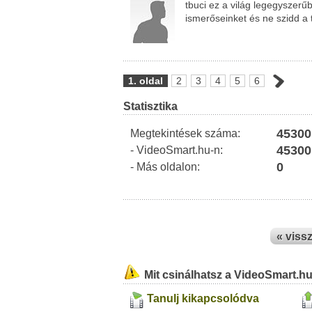
tbuci ez a világ legegyszerűb
ismerőseinket és ne szidd a 
1. oldal
2
3
4
5
6
Statisztika
45300
Megtekintések száma:
45300
- VideoSmart.hu-n:
0
- Más oldalon:
« viss
Mit csinálhatsz a VideoSmart.h
Tanulj kikapcsolódva