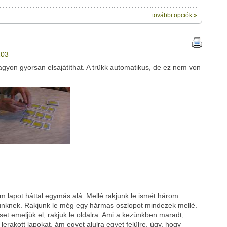
további opciók »
ik:
megosztásához használhatod a saját leveleződet
,
vagy
ezt a
ubhoz sem.
203
Üzenet (opcionális):
agyon gyorsan elsajátíthat. A trükk automatikus, de ez nem von
!
ink között
Google
Digg
om lapot háttal egymás alá. Mellé rakjunk le ismét három
ünknek. Rakjunk le még egy hármas oszlopot mindezek mellé.
set emeljük el, rakjuk le oldalra. Ami a kezünkben maradt,
 lerakott lapokat, ám egyet alulra egyet felülre, úgy, hogy