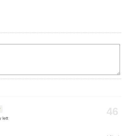
46
 lett