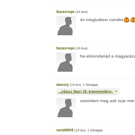
buzasrego
(14 éve)
én megtudtam csinálni
buzasrego
(14 éve)
ha elmondanád a magyaráza
weezzy
(14 éve, 1 hónapja)
...válasz
tbuci
38. kommentjére:
szerintem meg azé szar mer
norbi9909
(14 éve, 1 hónapja)