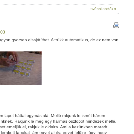
további opciók »
ik:
megosztásához használhatod a saját leveleződet
,
vagy
ezt a
ubhoz sem.
203
Üzenet (opcionális):
agyon gyorsan elsajátíthat. A trükk automatikus, de ez nem von
!
ink között
Google
Digg
om lapot háttal egymás alá. Mellé rakjunk le ismét három
ünknek. Rakjunk le még egy hármas oszlopot mindezek mellé.
set emeljük el, rakjuk le oldalra. Ami a kezünkben maradt,
 lerakott lapokat, ám egyet alulra egyet felülre, úgy, hogy