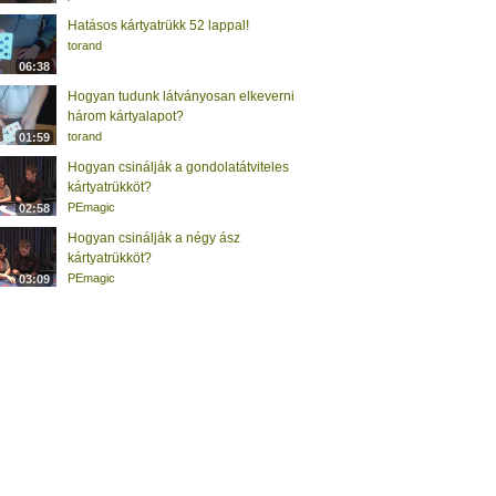
Hatásos kártyatrükk 52 lappal!
torand
06:38
Hogyan tudunk látványosan elkeverni
három kártyalapot?
torand
01:59
Hogyan csinálják a gondolatátviteles
kártyatrükköt?
PEmagic
02:58
Hogyan csinálják a négy ász
kártyatrükköt?
PEmagic
03:09