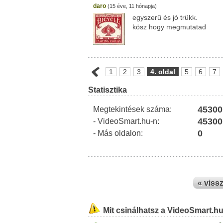
daro
(15 éve, 11 hónapja)
egyszerű és jó trükk.
kösz hogy megmutatad
1
2
3
4. oldal
5
6
7
Statisztika
45300
Megtekintések száma:
45300
- VideoSmart.hu-n:
0
- Más oldalon:
« viss
Mit csinálhatsz a VideoSmart.h