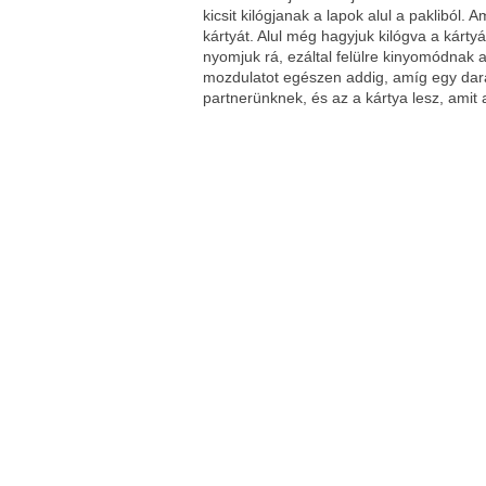
kicsit kilógjanak a lapok alul a pakliból.
kártyát. Alul még hagyjuk kilógva a kárt
nyomjuk rá, ezáltal felülre kinyomódnak a
mozdulatot egészen addig, amíg egy dara
partnerünknek, és az a kártya lesz, amit