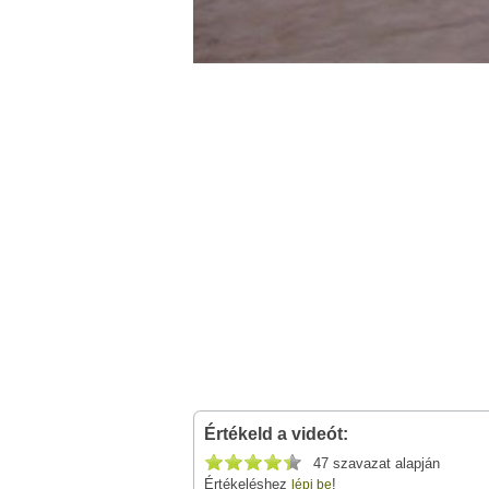
Értékeld a videót:
47 szavazat alapján
Értékeléshez
!
lépj be