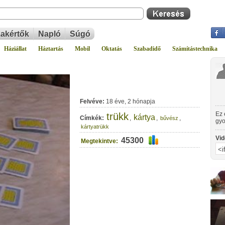
akértők
Napló
Súgó
Háziállat
Háztartás
Mobil
Oktatás
Szabadidő
Számítástechnika
Felvéve:
18 éve, 2 hónapja
Ez 
trükk
kártya
Címkék:
,
,
,
bűvész
gyo
kártyatrükk
von
Vid
45300
Megtekintve: