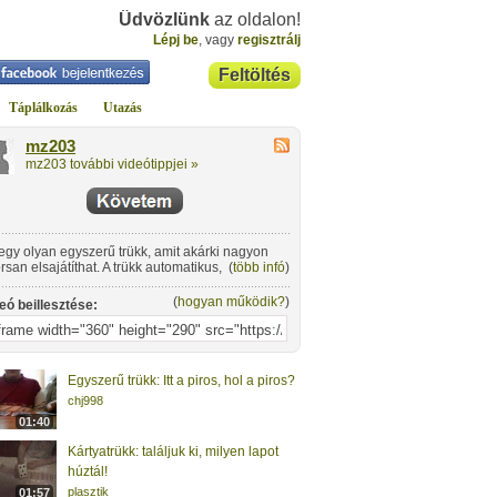
Üdvözlünk
az oldalon!
Lépj be
, vagy
regisztrálj
Feltöltés
Táplálkozás
Utazás
mz203
mz203 további videótippjei »
egy olyan egyszerű trükk, amit akárki nagyon
rsan elsajátíthat. A trükk automatikus, de ez nem
(
több infó
)
 le semmit az értékéből!
(
hogyan működik?
)
eó beillesztése:
Egyszerű trükk: Itt a piros, hol a piros?
chj998
01:40
Kártyatrükk: találjuk ki, milyen lapot
húztál!
plasztik
01:57