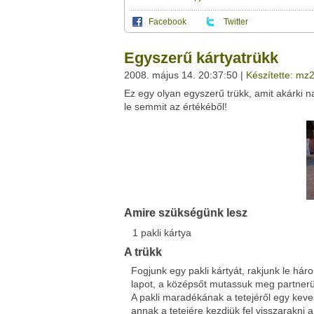
Facebook
Twitter
Ez a videótipp a következő klub(ok)ba tartoz
A(z) "Egyszerű kártyatrükk" című videótipp
Egyszerű kártyatrükk
felületet:
Ez a videó nem még nem tartozik egy kl
2008. május 14. 20:37:50 |
Készítette: mz
Neved:
Ez egy olyan egyszerű trükk, amit akárki n
Ha van egy kis időd,
nézz szét meglévő klubja
E-mail címed:
le semmit az értékéből!
Címzett e-mail címe:
Facebook
Twitter
Amire szükségünk lesz
Del.icio.us
Live
1
pakli
kártya
A trükk
Fogjunk egy pakli kártyát, rakjunk le hár
lapot, a középsőt mutassuk meg partner
A pakli maradékának a tetejéről egy keve
annak a tetejére kezdjük fel visszarakni a