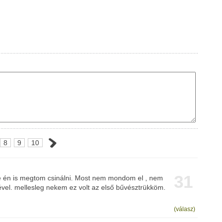
8
9
10
31
je én is megtom csinálni. Most nem mondom el , nem
őjével. mellesleg nekem ez volt az első bűvésztrükköm.
(válasz)