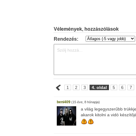
Vélemények, hozzászólások
Rendezés:
1
2
3
4. oldal
5
6
7
beni409
(15 éve, 8 hónapja)
a világ legegyszerűbb trükk
akarok kitolni a vidó készít