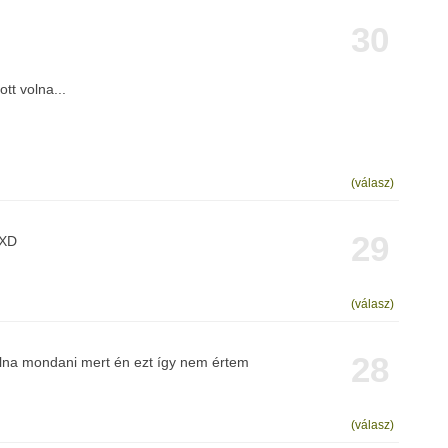
30
tt volna...
(válasz)
29
.XD
(válasz)
28
olna mondani mert én ezt így nem értem
(válasz)