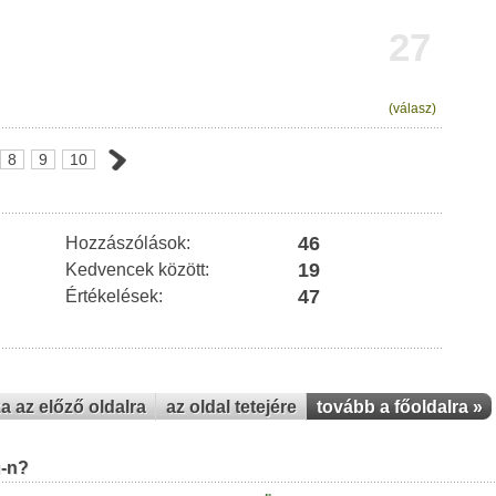
27
(válasz)
8
9
10
46
Hozzászólások:
19
Kedvencek között:
47
Értékelések:
za az előző oldalra
az oldal tetejére
tovább a főoldalra »
u-n?