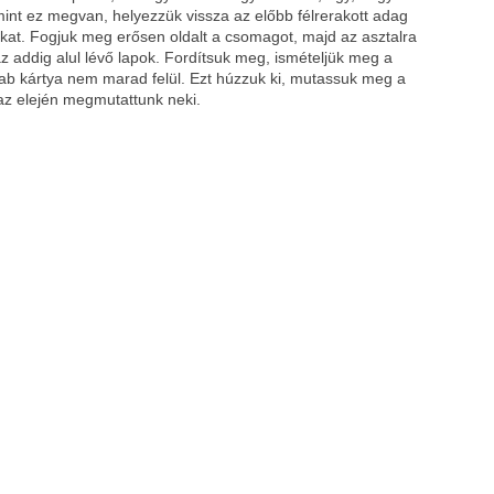
 Amint ez megvan, helyezzük vissza az előbb félrerakott adag
yákat. Fogjuk meg erősen oldalt a csomagot, majd az asztalra
z addig alul lévő lapok. Fordítsuk meg, ismételjük meg a
b kártya nem marad felül. Ezt húzzuk ki, mutassuk meg a
 az elején megmutattunk neki.