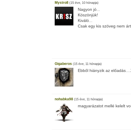
Mystro8
(15 éve, 10 hónapja)
Nagyon jó...
Köszönjük!
Kiváló...
Csak egy kis szöveg nem árto
Gigaberos
(15 éve, 11 hónapja)
Ebből hiányzik az előadás...
nohabka98
(15 éve, 11 hónapja)
magyarázatot mellé kelelt v