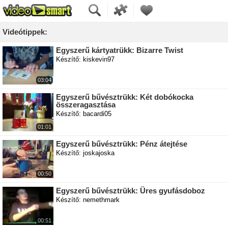
Videótippek:
Egyszerű kártyatrükk: Bizarre Twist
Készítő: kiskevin97
03:04
Egyszerű bűvésztrükk: Két dobókocka
összeragasztása
Készítő: bacardi05
01:01
Egyszerű bűvésztrükk: Pénz átejtése
Készítő: joskajoska
00:50
Egyszerű bűvésztrükk: Üres gyufásdoboz
Készítő: nemethmark
00:51