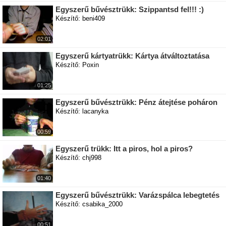
Egyszerű bűvésztrükk: Szippantsd fel!!! :)
Készítő: beni409
02:01
Egyszerű kártyatrükk: Kártya átváltoztatása
Készítő: Poxin
01:25
Egyszerű bűvésztrükk: Pénz átejtése poháron
Készítő: lacanyka
00:59
Egyszerű trükk: Itt a piros, hol a piros?
Készítő: chj998
01:40
Egyszerű bűvésztrükk: Varázspálca lebegtetés
Készítő: csabika_2000
00:51