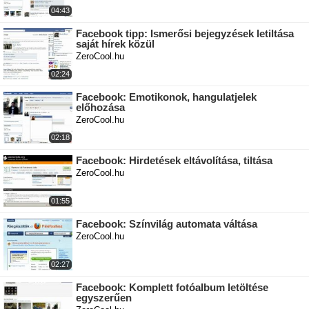
04:43
Facebook tipp: Ismerősi bejegyzések letiltása
saját hírek közül
ZeroCool.hu
02:24
Facebook: Emotikonok, hangulatjelek
előhozása
ZeroCool.hu
02:18
Facebook: Hirdetések eltávolítása, tiltása
ZeroCool.hu
01:55
Facebook: Színvilág automata váltása
ZeroCool.hu
02:27
Facebook: Komplett fotóalbum letöltése
egyszerűen