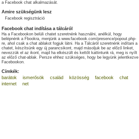
a Facebook chat alkalmazását.
Amire szükségünk lesz
Facebook regisztráció
Facebook chat indítása a tálcáról
Ha a Facebookon belüli chatet szeretnénk használni, anélkül, hogy
belépnénk a Fbookra, menjünk a www.facebook.com/presence/popout.php-
re, ahol csak a chat ablakot fogjuk látni. Ha a Tálcáról szeretnénk indítani a
chatet, készítsünk egy új parancsikont, majd másoljuk be az előző linket,
nevezzük el az ikont, majd ha elkészült és kettőt kattintunk rá, meg is nyílt
az előző chat-ablak. Persze ehhez szükséges, hogy be legyünk jelentkezve
Facebookon.
Címkék:
barátok
ismerősök
család
közösség
facebook
chat
internet
net