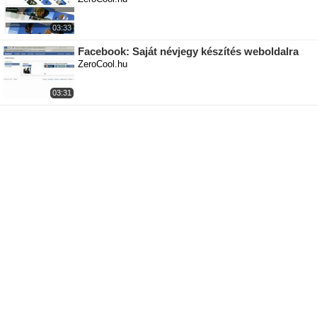
03:33
Facebook: Saját névjegy készítés weboldalra
ZeroCool.hu
03:31