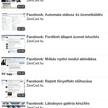
ZeroCool.hu
02:59
Facebook: Automata státusz és üzenetküldés
ZeroCool.hu
05:19
Facebook: Fordított állapot üzenet készítés
ZeroCool.hu
02:00
Facebook: Mókás nyelvi modul aktiválása
ZeroCool.hu
03:12
Facebook: Rejtett fényeffekt előhozása
ZeroCool.hu
01:45
Facebook: Látványos galéria készítés
ZeroCool.hu