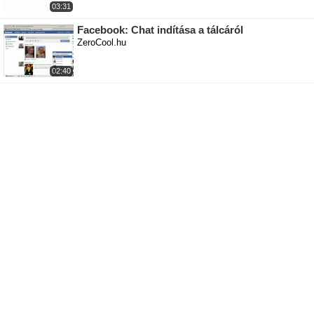
03:31
Facebook: Chat indítása a tálcáról
ZeroCool.hu
02:40