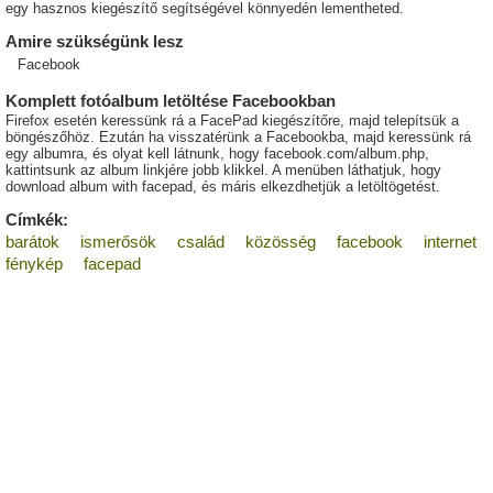
egy hasznos kiegészítő segítségével könnyedén lementheted.
Amire szükségünk lesz
Facebook
Komplett fotóalbum letöltése Facebookban
Firefox esetén keressünk rá a FacePad kiegészítőre, majd telepítsük a
böngészőhöz. Ezután ha visszatérünk a Facebookba, majd keressünk rá
egy albumra, és olyat kell látnunk, hogy facebook.com/album.php,
kattintsunk az album linkjére jobb klikkel. A menüben láthatjuk, hogy
download album with facepad, és máris elkezdhetjük a letöltögetést.
Címkék:
barátok
ismerősök
család
közösség
facebook
internet
fénykép
facepad