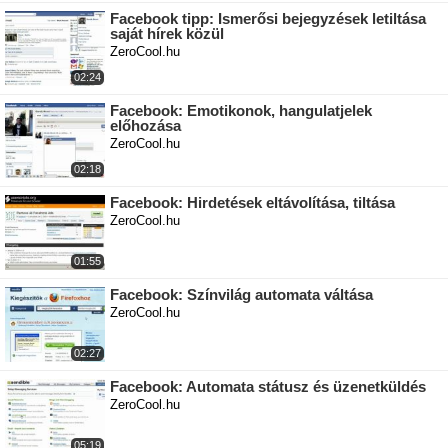
Facebook tipp: Ismerősi bejegyzések letiltása
saját hírek közül
ZeroCool.hu
02:24
Facebook: Emotikonok, hangulatjelek
előhozása
ZeroCool.hu
02:18
Facebook: Hirdetések eltávolítása, tiltása
ZeroCool.hu
01:55
Facebook: Színvilág automata váltása
ZeroCool.hu
02:27
Facebook: Automata státusz és üzenetküldés
ZeroCool.hu
05:19