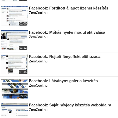
Facebook: Fordított állapot üzenet készítés
ZeroCool.hu
02:00
Facebook: Mókás nyelvi modul aktiválása
ZeroCool.hu
03:12
Facebook: Rejtett fényeffekt előhozása
ZeroCool.hu
01:45
Facebook: Látványos galéria készítés
ZeroCool.hu
03:33
Facebook: Saját névjegy készítés weboldalra
ZeroCool.hu