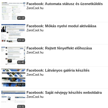
Facebook: Automata státusz és üzenetküldés
ZeroCool.hu
05:19
Facebook: Mókás nyelvi modul aktiválása
ZeroCool.hu
03:12
Facebook: Rejtett fényeffekt előhozása
ZeroCool.hu
01:45
Facebook: Látványos galéria készítés
ZeroCool.hu
03:33
Facebook: Saját névjegy készítés weboldalra
ZeroCool.hu
03:31