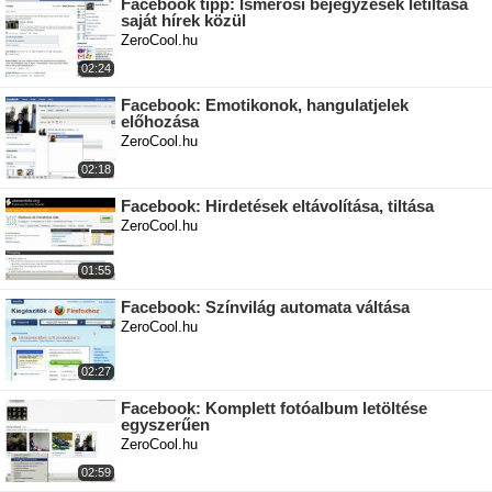
Facebook tipp: Ismerősi bejegyzések letiltása
saját hírek közül
ZeroCool.hu
02:24
Facebook: Emotikonok, hangulatjelek
előhozása
ZeroCool.hu
02:18
Facebook: Hirdetések eltávolítása, tiltása
ZeroCool.hu
01:55
Facebook: Színvilág automata váltása
ZeroCool.hu
02:27
Facebook: Komplett fotóalbum letöltése
egyszerűen
ZeroCool.hu
02:59