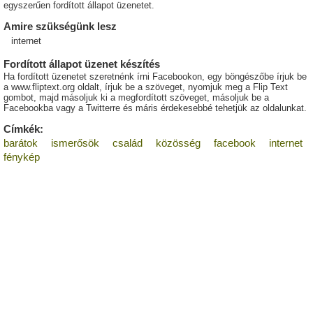
egyszerűen fordított állapot üzenetet.
Amire szükségünk lesz
internet
Fordított állapot üzenet készítés
Ha fordított üzenetet szeretnénk írni Facebookon, egy böngészőbe írjuk be
a www.fliptext.org oldalt, írjuk be a szöveget, nyomjuk meg a Flip Text
gombot, majd másoljuk ki a megfordított szöveget, másoljuk be a
Facebookba vagy a Twitterre és máris érdekesebbé tehetjük az oldalunkat.
Címkék:
barátok
ismerősök
család
közösség
facebook
internet
fénykép