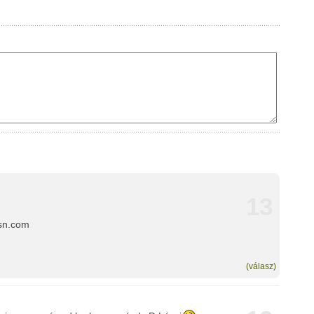
13
sn.com
(válasz)