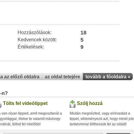
18
Hozzászólások:
5
Kedvencek között:
9
Értékelések:
za az előző oldalra
az oldal tetejére
tovább a főoldalra »
u-n?
Tölts fel videótippet
Szólj hozzá
 van olyan tipped, amit megosztanál a
Miután megnézted, vagy elolvastad a
gyvilággal, illetve te valamit máshogy
tippet, véleményezd azt, hogy minél jo
inálnál, töltsd fel mielőbb!
tartalommal tölthessük fel az oldalt!