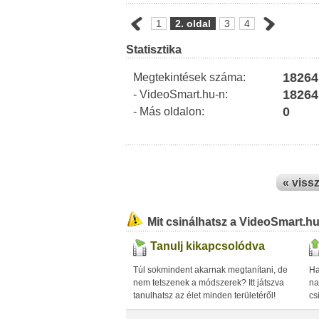
1
2. oldal
3
4
Statisztika
18264
Megtekintések száma:
18264
- VideoSmart.hu-n:
0
- Más oldalon:
« viss
Mit csinálhatsz a VideoSmart.h
Tanulj kikapcsolódva
Túl sokmindent akarnak megtanítani, de
Ha
nem tetszenek a módszerek? Itt játszva
na
tanulhatsz az élet minden területéről!
cs