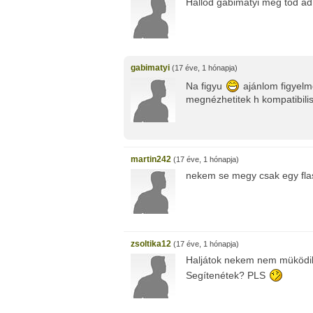
Hallod gabimatyi meg tod a
gabimatyi
(17 éve, 1 hónapja)
Na figyu
ajánlom figyel
megnézhetitek h kompatibilis
martin242
(17 éve, 1 hónapja)
nekem se megy csak egy fla
zsoltika12
(17 éve, 1 hónapja)
Haljátok nekem nem müködik
Segítenétek? PLS