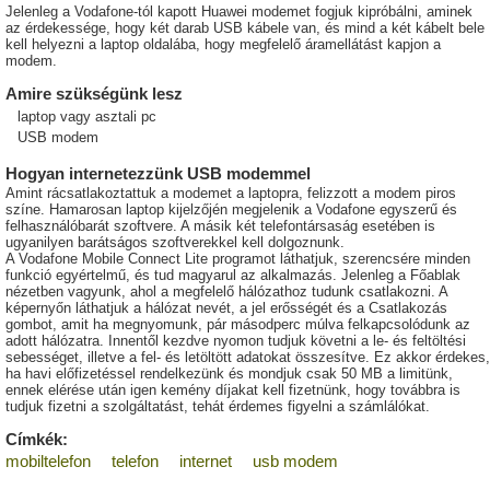
Jelenleg a Vodafone-tól kapott Huawei modemet fogjuk kipróbálni, aminek
az érdekessége, hogy két darab USB kábele van, és mind a két kábelt bele
kell helyezni a laptop oldalába, hogy megfelelő áramellátást kapjon a
modem.
Amire szükségünk lesz
laptop vagy asztali pc
USB modem
Hogyan internetezzünk USB modemmel
Amint rácsatlakoztattuk a modemet a laptopra, felizzott a modem piros
színe. Hamarosan laptop kijelzőjén megjelenik a Vodafone egyszerű és
felhasználóbarát szoftvere. A másik két telefontársaság esetében is
ugyanilyen barátságos szoftverekkel kell dolgoznunk.
A Vodafone Mobile Connect Lite programot láthatjuk, szerencsére minden
funkció egyértelmű, és tud magyarul az alkalmazás. Jelenleg a Főablak
nézetben vagyunk, ahol a megfelelő hálózathoz tudunk csatlakozni. A
képernyőn láthatjuk a hálózat nevét, a jel erősségét és a Csatlakozás
gombot, amit ha megnyomunk, pár másodperc múlva felkapcsolódunk az
adott hálózatra. Innentől kezdve nyomon tudjuk követni a le- és feltöltési
sebességet, illetve a fel- és letöltött adatokat összesítve. Ez akkor érdekes,
ha havi előfizetéssel rendelkezünk és mondjuk csak 50 MB a limitünk,
ennek elérése után igen kemény díjakat kell fizetnünk, hogy továbbra is
tudjuk fizetni a szolgáltatást, tehát érdemes figyelni a számlálókat.
Címkék:
mobiltelefon
telefon
internet
usb modem