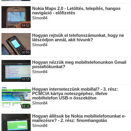
Nokia Maps 2.0 - Letöltés, telepítés, hangos
navigáció - előfizetés
SImon84
04:52
Hogyan rejtsük el telefonszámunkat, hogy ne
látszódjon annál, akit hívunk?
SImon84
00:58
Hogyan nézzük meg mobiltelefonunkon Gmail
postafiókunkat?
SImon84
03:15
Hogyan internetezzünk mobillal? - 3. rész:
PCMCIA kártya noteszgéphez, illetve
mobiltelefon USB-n összekötve
SImon84
01:11
Hogyan állítsuk be Nokia mobiltelefonunkat e-
mailezésre? - 2. rész: finomhangolás
SImon84