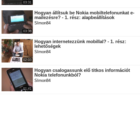
03:31
Hogyan állítsuk be Nokia mobiltelefonunkat e-
mailezésre? - 1. rész: alapbeállítások
SImon84
03:38
Hogyan internetezzünk mobillal? - 1. rész:
lehetőségek
SImon84
02:03
Hogyan csalogassunk elő titkos információt
Nokia telefonunkból?
SImon84
01:41