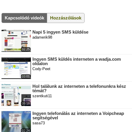
Kapcsolódó videók
Hozzászólások
Napi 5 ingyen SMS küldése
adamerik98
02:25
Ingyen SMS küldés interneten a wadja.com
oldalon
Cody-Peet
03:01
Hol találunk az interneten a telefonunkra kész
témát?
szentkuti11
05:18
Ingyen telefonálás az interneten a Voipcheap
segítségével
sasa73
02:24