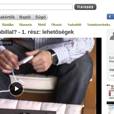
akértők
Napló
Súgó
Háziállat
Háztartás
Mobil
Oktatás
Szabadidő
Számítástechnika
llal? - 1. rész: lehetőségek
Ezú
Mag
mob
HSD
Vid
seb
bud
Pan