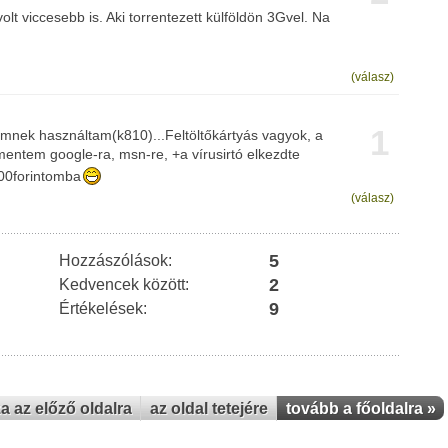
olt viccesebb is. Aki torrentezett külföldön 3Gvel. Na
(válasz)
1
nek használtam(k810)...Feltöltőkártyás vagyok, a
mentem google-ra, msn-re, +a vírusirtó elkezdte
000forintomba
(válasz)
5
Hozzászólások:
2
Kedvencek között:
9
Értékelések:
za az előző oldalra
az oldal tetejére
tovább a főoldalra »