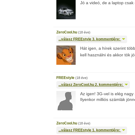
Jó a videó, de a laptop csak
ZeroCool.hu
(18 éve)
...válasz
FREEstyle
3. kommentjére:
Hát igen, a hírek szerint többm
kell használni és akkor tök j
FREEstyle
(18 éve)
...válasz
ZeroCool.hu
2. kommentjére:
Az igen! 3G-vel is elég nagy 
Ilyenkor milliós számlák jönn
ZeroCool.hu
(18 éve)
...válasz
FREEstyle
1. kommentjére: