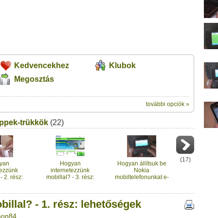
Kedvencekhez
Klubok
Megosztás
további opciók »
ik:
ippek-trükkök
(22)
megosztásához használhatod
rész: lehetőségek" című videótipp
ubhoz sem.
Üzenet (opcionális):
!
ink között
(
17
)
yan
Hogyan
Hogyan állítsuk be
tezzünk
internetezzünk
Nokia
- 2. rész:
mobillal? - 3. rész:
mobiltelefonunkat e-
l USB
PCMCIA kártya
mailezésre? - 1. rész:
mmel
noteszgéphez, illetve
alapbeállítások
mobiltelefon USB-n
llal? - 1. rész: lehetőségek
összekötve
Imon84