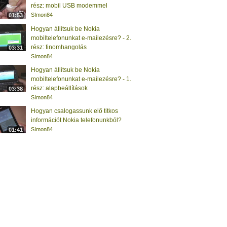
rész: mobil USB modemmel
SImon84
01:53
Hogyan állítsuk be Nokia
mobiltelefonunkat e-mailezésre? - 2.
rész: finomhangolás
03:31
SImon84
Hogyan állítsuk be Nokia
mobiltelefonunkat e-mailezésre? - 1.
rész: alapbeállítások
03:38
SImon84
Hogyan csalogassunk elő titkos
információt Nokia telefonunkból?
SImon84
01:41