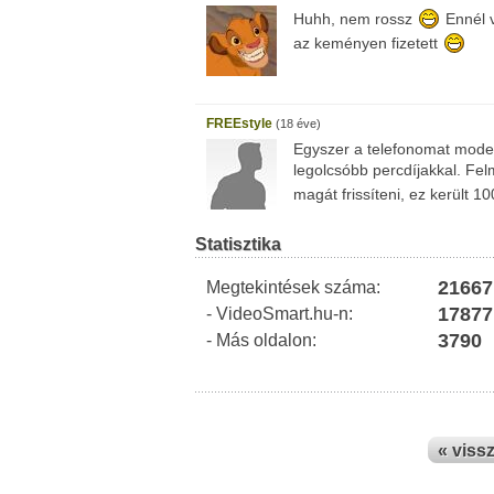
Huhh, nem rossz
Ennél v
az keményen fizetett
FREEstyle
(18 éve)
Egyszer a telefonomat modem
legolcsóbb percdíjakkal. Fel
magát frissíteni, ez került 1
Statisztika
21667
Megtekintések száma:
17877
- VideoSmart.hu-n:
3790
- Más oldalon:
« viss