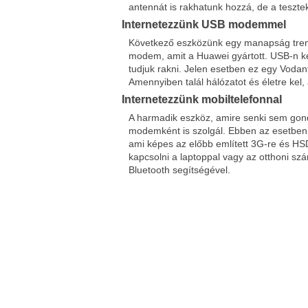
antennát is rakhatunk hozzá, de a tesztek 
Internetezzünk USB modemmel
Következő eszközünk egy manapság tren
modem, amit a Huawei gyártott. USB-n ker
tudjuk rakni. Jelen esetben ez egy Vodan
Amennyiben talál hálózatot és életre kel,
Internetezzünk mobiltelefonnal
A harmadik eszköz, amire senki sem gon
modemként is szolgál. Ebben az esetben 
ami képes az előbb említett 3G-re és HSD
kapcsolni a laptoppal vagy az otthoni s
Bluetooth segítségével.