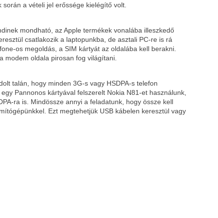
során a vételi jel erőssége kielégítő volt.
dinek mondható, az Apple termékek vonalába illeszkedő
esztül csatlakozik a laptopunkba, de asztali PC-re is rá
fone-os megoldás, a SIM kártyát az oldalába kell berakni.
 a modem oldala pirosan fog világítani.
dolt talán, hogy minden 3G-s vagy HSDPA-s telefon
egy Pannonos kártyával felszerelt Nokia N81-et használunk,
PA-ra is. Mindössze annyi a feladatunk, hogy össze kell
zámítógépünkkel. Ezt megtehetjük USB kábelen keresztül vagy