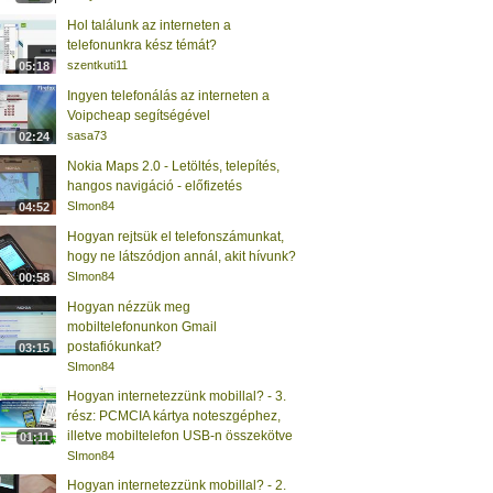
Hol találunk az interneten a
telefonunkra kész témát?
szentkuti11
05:18
Ingyen telefonálás az interneten a
Voipcheap segítségével
sasa73
02:24
Nokia Maps 2.0 - Letöltés, telepítés,
hangos navigáció - előfizetés
SImon84
04:52
Hogyan rejtsük el telefonszámunkat,
hogy ne látszódjon annál, akit hívunk?
SImon84
00:58
Hogyan nézzük meg
mobiltelefonunkon Gmail
postafiókunkat?
03:15
SImon84
Hogyan internetezzünk mobillal? - 3.
rész: PCMCIA kártya noteszgéphez,
illetve mobiltelefon USB-n összekötve
01:11
SImon84
Hogyan internetezzünk mobillal? - 2.