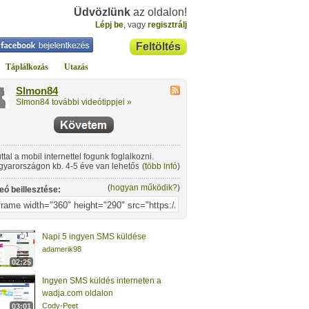
Üdvözlünk
az oldalon!
Lépj be
, vagy
regisztrálj
Feltöltés
Táplálkozás
Utazás
SImon84
SImon84 további videótippjei »
ttal a mobil internettel fogunk foglalkozni.
yarországon kb. 4-5 éve van lehetőségünk
(
több infó
)
illal internetezni, GPRS, Edge, HSCSD,
PA, mely utóbbival itthon akár 7,2 mbites
(
hogyan működik?
)
eó beillesztése:
ességet is elérhetünk mindhárom szolgáltató
apesti hálózatán, illetve a T-mobile és a
non esetében számos vidéki városban is.
Napi 5 ingyen SMS küldése
adamerik98
02:25
Ingyen SMS küldés interneten a
wadja.com oldalon
Cody-Peet
03:01