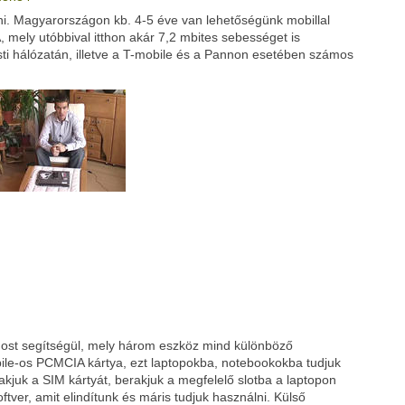
ozni. Magyarországon kb. 4-5 éve van lehetőségünk mobillal
Google
Digg
mely utóbbival itthon akár 7,2 mbites sebességet is
ti hálózatán, illetve a T-mobile és a Pannon esetében számos
most segítségül, mely három eszköz mind különböző
bile-os PCMCIA kártya, ezt laptopokba, notebookokba tudjuk
akjuk a SIM kártyát, berakjuk a megfelelő slotba a laptopon
oftver, amit elindítunk és máris tudjuk használni. Külső