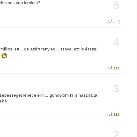
5
 dísznek van kirakva?
(válasz)
4
illiós lett... de azért tényleg... szóval ezt is ésszel
ó
(válasz)
3
sebességet lehet elérni... gondolom ki is használta.
ek ki.
(válasz)
2