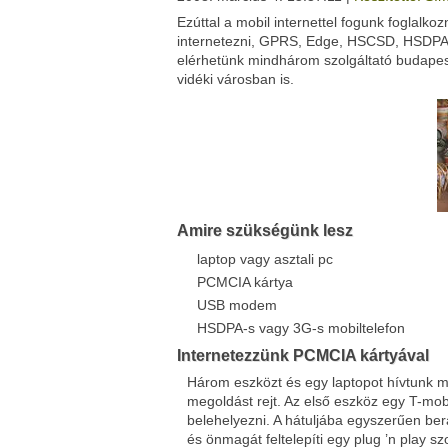
Ezúttal a mobil internettel fogunk foglalk
Facebook
Twitter
internetezni, GPRS, Edge, HSCSD, HSDPA, 
Del.icio.us
Live
elérhetünk mindhárom szolgáltató budapes
vidéki városban is.
Amire szükségünk lesz
laptop vagy asztali pc
PCMCIA kártya
USB modem
HSDPA-s vagy 3G-s mobiltelefon
Internetezzünk PCMCIA kártyával
Három eszközt és egy laptopot hívtunk 
megoldást rejt. Az első eszköz egy T-mo
belehelyezni. A hátuljába egyszerűen ber
és önmagát feltelepíti egy plug ’n play sz