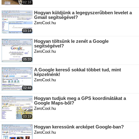
02:16
Hogyan küldjünk a legegyszerűbben levelet a
Gmail segítségével?
ZeroCool.hu
03:14
Hogyan töltsünk le zenét a Google
segítségével?
ZeroCool.hu
05:33
A Google kereső sokkal többet tud, mint
képzelnénk!
ZeroCool.hu
02:44
Hogyan tudjuk meg a GPS koordinátákat a
Google Maps-ből?
ZeroCool.hu
03:19
Hogyan keressünk arcképet Google-ban?
ZeroCool.hu