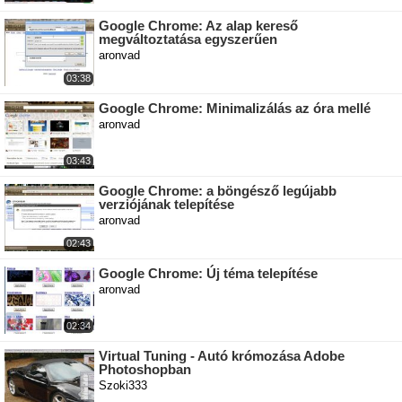
Google Chrome: Az alap kereső
megváltoztatása egyszerűen
aronvad
03:38
Google Chrome: Minimalizálás az óra mellé
aronvad
03:43
Google Chrome: a böngésző legújabb
verziójának telepítése
aronvad
02:43
Google Chrome: Új téma telepítése
aronvad
02:34
Virtual Tuning - Autó krómozása Adobe
Photoshopban
Szoki333