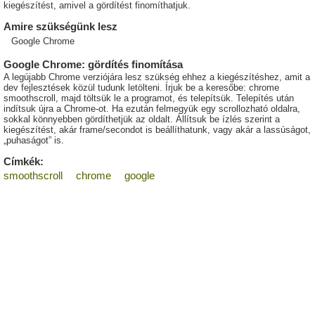
kiegészítést, amivel a gördítést finomíthatjuk.
Amire szükségünk lesz
Google Chrome
Google Chrome: gördítés finomítása
A legújabb Chrome verziójára lesz szükség ehhez a kiegészítéshez, amit a
dev fejlesztések közül tudunk letölteni. Írjuk be a keresőbe: chrome
smoothscroll, majd töltsük le a programot, és telepítsük. Telepítés után
indítsuk újra a Chrome-ot. Ha ezután felmegyük egy scrollozható oldalra,
sokkal könnyebben gördíthetjük az oldalt. Állítsuk be ízlés szerint a
kiegészítést, akár frame/secondot is beállíthatunk, vagy akár a lassúságot,
„puhaságot” is.
Címkék:
smoothscroll
chrome
google