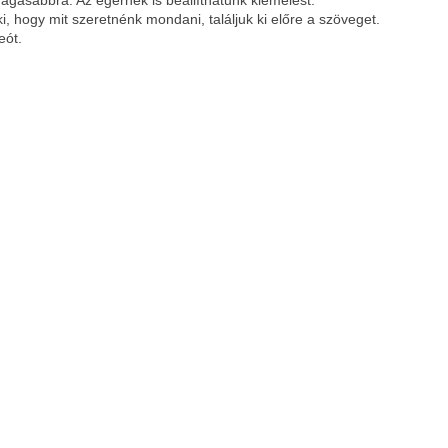
gasabbra. Az egérnek is beállíthatunk kiemelést.
i, hogy mit szeretnénk mondani, találjuk ki előre a szöveget.
eót.