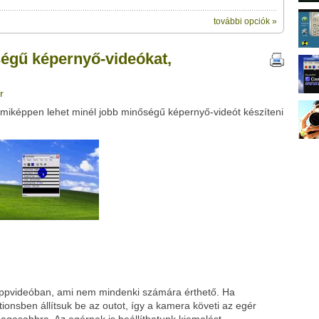
további opciók »
ik:
megosztásához
ő-videókat, tippeket?" című videótipp
ségű képernyő-videókat,
t a felületet:
ubhoz sem.
Üzenet (opcionális):
r
!
ink között
y miképpen lehet minél jobb minőségű képernyő-videót készíteni
Google
Digg
tippvideóban, ami nem mindenki számára érthető. Ha
onsben állítsuk be az outot, így a kamera követi az egér