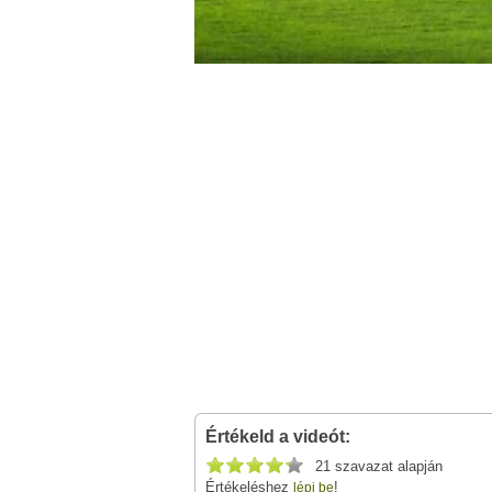
Értékeld a videót:
21 szavazat alapján
Értékeléshez
!
lépj be