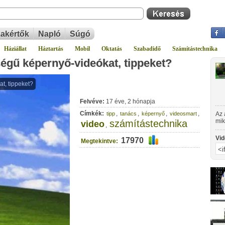
akértők
Napló
Súgó
Háziállat
Háztartás
Mobil
Oktatás
Szabadidő
Számítástechnika
égű képernyő-videókat, tippeket?
Felvéve:
17 éve, 2 hónapja
Címkék:
,
,
,
,
tipp
tanács
képernyő
videosmart
Az 
mik
számítástechnika
video
,
vid
Vid
17970
Megtekintve: