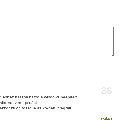
36
st ehhez használhatod a windows beépített
alternatív megoldást
kkor külön töltsd le az xp-ben integrált
(válasz)