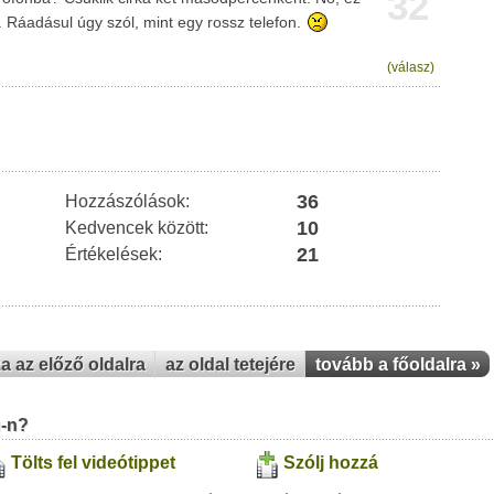
32
 Ráadásul úgy szól, mint egy rossz telefon.
(válasz)
36
Hozzászólások:
10
Kedvencek között:
21
Értékelések:
za az előző oldalra
az oldal tetejére
tovább a főoldalra »
u-n?
Tölts fel videótippet
Szólj hozzá