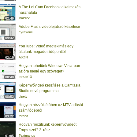
A The Lol Cam Facebook alkalmazás
használata
lbali922
02:49
Adobe Flash: videólejátszó készítése
cyrexone
09:42
YouTube: Videó megtekintés egy
általunk megadott időponttól
A6ON
02:19
Hogyan tehetünk Windows Vista-ban
az óra mellé egy szöveget?
tarzan13
00:48
Képernyővideó készítése a Camtasia
Studio nevű programmal
djpety
08:52
Hogyan nézzük élőben az MTV adását
számítógépről
torand
03:22
Hogyan rögzítsünk képernyővideót
Fraps-szel? 2. rész
Textmanus
01:05