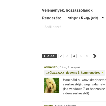
Vélemények, hozzászólások
Rendezés:
1. oldal
2
3
4
5
6
adam887
(13 éve, 2 hónapja)
...válasz
xxxx_zlevente
5. kommentjére:
Használd a .wmv kiterjeszté
szerkesztőjét vagy valamely 
(Ha windows 7-et használsz a
videószerkesztőt)
coster
(13 éve, 8 hónapja)