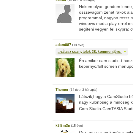
Nekem olyan gondom lenne, 
összevágom zenét rakok alá
programmal, nagyon rossz m
windows media play-errel meg
segíteni vegyen fel skypra: c0
adam887
(14 éve)
...válasz
csanytelek
28. kommentjére:
Én amikor cam studio-t hasz
képernyő/full screen menűpo
Themer
(14 éve, 3 hónapja)
Látszik,hogy a CamStudio bé
nagy különbség a minőség k
Cam Studio-CamTASIA Studi
k3l3m3n
(15 éve)
Oszt mi ez a mekegés a mikr