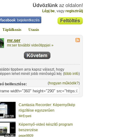
Üdvözlünk
az oldalon!
Lépj be
, vagy
regisztrálj
Feltöltés
Táplálkozás
Utazás
mr.ser
mr.ser további videótippjei »
alábbi tippben arra kapsz választ, hogy
éppen lehet minél jobb minőségű képernyő-
(
több infó
)
eót készíteni egyszerűen.
(
hogyan működik?
)
eó beillesztése:
Camtasia Recorder: Képernyőkép
rögzítése egyszerűen
MrErpeti
10:18
Képernyő-videó készítő program
beszerzése
pepe9809
02:35