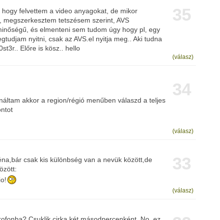
35
hogy felvettem a video anyagokat, de mikor
, megszerkesztem tetszésem szerint, AVS
inőségű, és elmenteni sem tudom úgy hogy pl, egy
tudjam nyitni, csak az AVS.el nyitja meg.. Aki tudna
st3r.. Előre is kösz.. hello
(válasz)
34
náltam akkor a region/régió menűben válaszd a teljes
ntot
(válasz)
33
na,bár csak kis különbség van a nevük között,de
özött:
o!
(válasz)
ofonba? Csuklik cirka két másodpercenként. No, ez