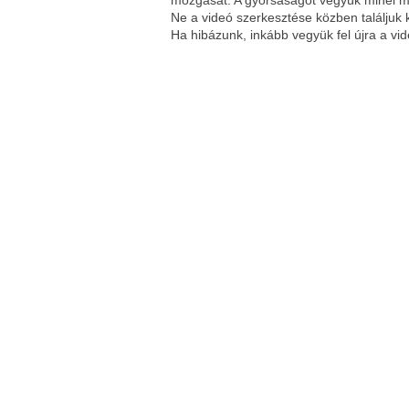
mozgását. A gyorsaságot vegyük minél ma
Ne a videó szerkesztése közben találjuk k
Ha hibázunk, inkább vegyük fel újra a vid