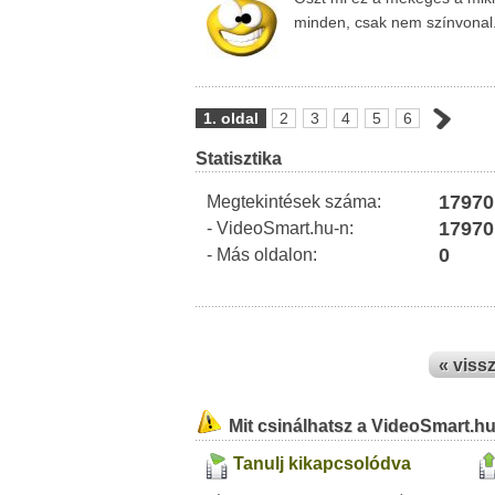
minden, csak nem színvonal.
1. oldal
2
3
4
5
6
Statisztika
17970
Megtekintések száma:
17970
- VideoSmart.hu-n:
0
- Más oldalon:
« viss
Mit csinálhatsz a VideoSmart.h
Tanulj kikapcsolódva