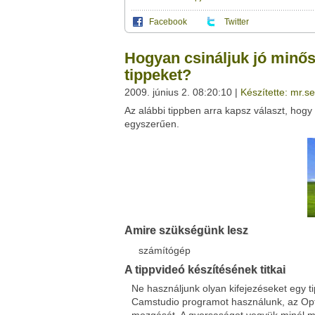
Facebook
Twitter
Ez a videótipp a következő klub(ok)ba tartoz
A(z) "Hogyan csináljuk jó minőségű képerny
Hogyan csináljuk jó minő
használhatod a saját leveleződet
,
vagy
ez
Ez a videó nem még nem tartozik egy kl
tippeket?
Neved:
2009. június 2. 08:20:10 |
Készítette: mr.se
Ha van egy kis időd,
nézz szét meglévő klubja
E-mail címed:
Az alábbi tippben arra kapsz választ, hog
egyszerűen.
Címzett e-mail címe:
Facebook
Twitter
Del.icio.us
Live
Amire szükségünk lesz
számítógép
A tippvideó készítésének titkai
Ne használjunk olyan kifejezéseket egy 
Camstudio programot használunk, az Opti