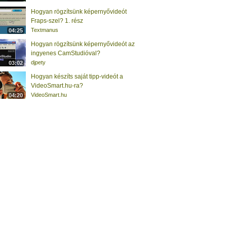
Hogyan rögzítsünk képernyővideót
Fraps-szel? 1. rész
Textmanus
04:25
Hogyan rögzítsünk képernyővideót az
ingyenes CamStudióval?
djpety
03:02
Hogyan készíts saját tipp-videót a
VideoSmart.hu-ra?
VideoSmart.hu
04:20