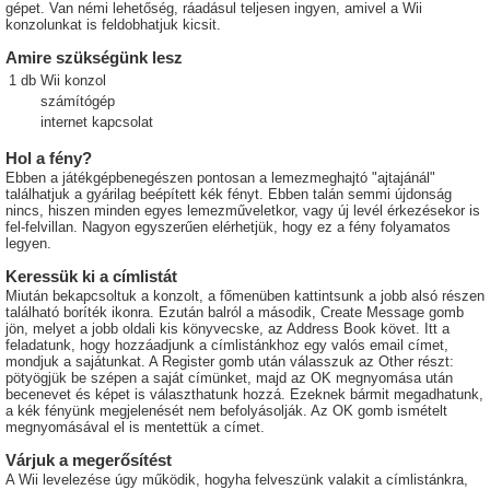
gépet. Van némi lehetőség, ráadásul teljesen ingyen, amivel a Wii
konzolunkat is feldobhatjuk kicsit.
Amire szükségünk lesz
1
db
Wii konzol
számítógép
internet kapcsolat
Hol a fény?
Ebben a játékgépbenegészen pontosan a lemezmeghajtó "ajtajánál"
találhatjuk a gyárilag beépített kék fényt. Ebben talán semmi újdonság
nincs, hiszen minden egyes lemezműveletkor, vagy új levél érkezésekor is
fel-felvillan. Nagyon egyszerűen elérhetjük, hogy ez a fény folyamatos
legyen.
Keressük ki a címlistát
Miután bekapcsoltuk a konzolt, a főmenüben kattintsunk a jobb alsó részen
található boríték ikonra. Ezután balról a második, Create Message gomb
jön, melyet a jobb oldali kis könyvecske, az Address Book követ. Itt a
feladatunk, hogy hozzáadjunk a címlistánkhoz egy valós email címet,
mondjuk a sajátunkat. A Register gomb után válasszuk az Other részt:
pötyögjük be szépen a saját címünket, majd az OK megnyomása után
becenevet és képet is választhatunk hozzá. Ezeknek bármit megadhatunk,
a kék fényünk megjelenését nem befolyásolják. Az OK gomb ismételt
megnyomásával el is mentettük a címet.
Várjuk a megerősítést
A Wii levelezése úgy működik, hogyha felveszünk valakit a címlistánkra,