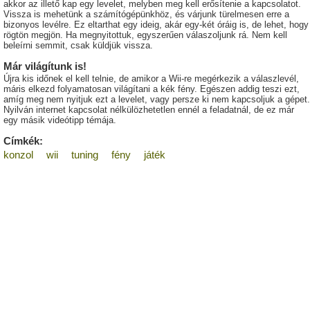
akkor az illető kap egy levelet, melyben meg kell erősítenie a kapcsolatot.
Vissza is mehetünk a számítógépünkhöz, és várjunk türelmesen erre a
bizonyos levélre. Ez eltarthat egy ideig, akár egy-két óráig is, de lehet, hogy
rögtön megjön. Ha megnyitottuk, egyszerűen válaszoljunk rá. Nem kell
beleírni semmit, csak küldjük vissza.
Már világítunk is!
Újra kis időnek el kell telnie, de amikor a Wii-re megérkezik a válaszlevél,
máris elkezd folyamatosan világítani a kék fény. Egészen addig teszi ezt,
amíg meg nem nyitjuk ezt a levelet, vagy persze ki nem kapcsoljuk a gépet.
Nyilván internet kapcsolat nélkülözhetetlen ennél a feladatnál, de ez már
egy másik videótipp témája.
Címkék:
konzol
wii
tuning
fény
játék