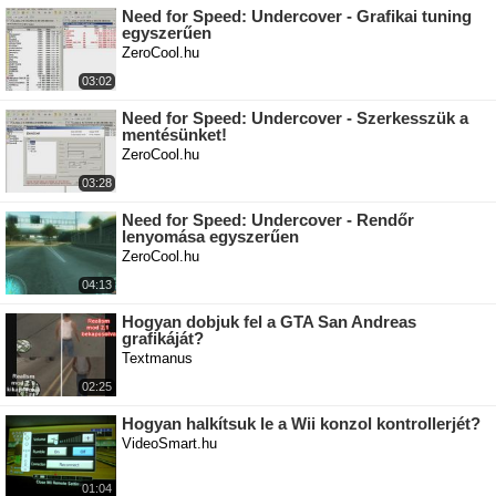
Need for Speed: Undercover - Grafikai tuning
egyszerűen
ZeroCool.hu
03:02
Need for Speed: Undercover - Szerkesszük a
mentésünket!
ZeroCool.hu
03:28
Need for Speed: Undercover - Rendőr
lenyomása egyszerűen
ZeroCool.hu
04:13
Hogyan dobjuk fel a GTA San Andreas
grafikáját?
Textmanus
02:25
Hogyan halkítsuk le a Wii konzol kontrollerjét?
VideoSmart.hu
01:04