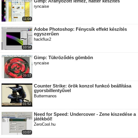
Gimp: Aranyozott lemez, háttér készítés
ryncaise
11:04
Adobe Photoshop: Fénycsík effekt készítés
egyszerűen
hackflux2
10:58
Gimp: Tükröződés gömbön
ryncaise
09:57
Counter Strike: örök konzol funkcó beállítása
gyorsbillentyűvel
Buttermanos
01:52
Need for Speed: Undercover - Zene kiszedése a
játékból!
ZeroCool.hu
03:07