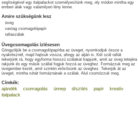
segítségével egy italpalackot személyesítünk meg, oly módon mintha egy
emberi alak vagy valamilyen lény lenne.
Amire szükségünk lesz
üveg
vastag csomagolópapír
rafiaszálak
Üvegcsomagolás ízlésesen
Göngyöljük be a csomagolópapírba az üveget, nyomkodjuk össze a
nyakrésznél, majd hajtsuk vissza, ahogy az alján is. Két szál rafiát
tekerjünk rá, hogy egyforma hosszú szálakat kapjunk, amit az üveg tetejéra
rakjunk és egy másik szállal fogjuk hozzá az üveghez. Formázzuk meg az
üvegember kezét, amit szintén erősítsünk az üveghez. Tekerjük át az
üveget, mintha ruhát formáznának a szálak. Alul csomózzuk meg.
Címkék:
ajándék
csomagolás
ünnep
díszítés
papír
kreatív
italpalack