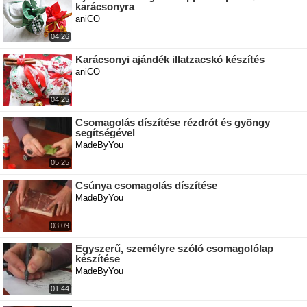
karácsonyra
aniCO
04:26
Karácsonyi ajándék illatzacskó készítés
aniCO
04:25
Csomagolás díszítése rézdrót és gyöngy
segítségével
MadeByYou
05:25
Csúnya csomagolás díszítése
MadeByYou
03:09
Egyszerű, személyre szóló csomagolólap
készítése
MadeByYou
01:44