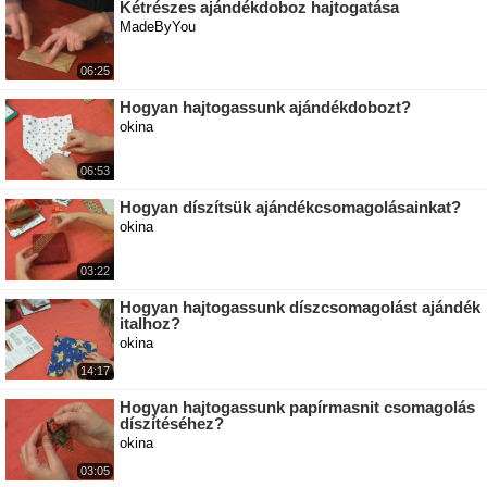
Kétrészes ajándékdoboz hajtogatása
MadeByYou
06:25
Hogyan hajtogassunk ajándékdobozt?
okina
06:53
Hogyan díszítsük ajándékcsomagolásainkat?
okina
03:22
Hogyan hajtogassunk díszcsomagolást ajándék
italhoz?
okina
14:17
Hogyan hajtogassunk papírmasnit csomagolás
díszítéséhez?
okina
03:05