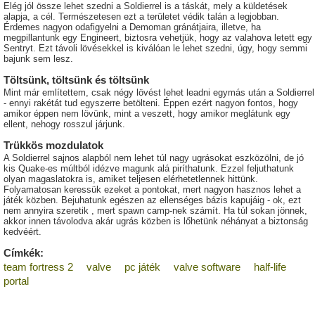
Elég jól össze lehet szedni a Soldierrel is a táskát, mely a küldetések
alapja, a cél. Természetesen ezt a területet védik talán a legjobban.
Érdemes nagyon odafigyelni a Demoman gránátjaira, illetve, ha
megpillantunk egy Engineert, biztosra vehetjük, hogy az valahova letett egy
Sentryt. Ezt távoli lövésekkel is kiválóan le lehet szedni, úgy, hogy semmi
bajunk sem lesz.
Töltsünk, töltsünk és töltsünk
Mint már említettem, csak négy lövést lehet leadni egymás után a Soldierrel
- ennyi rakétát tud egyszerre betölteni. Éppen ezért nagyon fontos, hogy
amikor éppen nem lövünk, mint a veszett, hogy amikor meglátunk egy
ellent, nehogy rosszul járjunk.
Trükkös mozdulatok
A Soldierrel sajnos alapból nem lehet túl nagy ugrásokat eszközölni, de jó
kis Quake-es múltból idézve magunk alá piríthatunk. Ezzel feljuthatunk
olyan magaslatokra is, amiket teljesen elérhetetlennek hittünk.
Folyamatosan keressük ezeket a pontokat, mert nagyon hasznos lehet a
játék közben. Bejuhatunk egészen az ellenséges bázis kapujáig - ok, ezt
nem annyira szeretik , mert spawn camp-nek számít. Ha túl sokan jönnek,
akkor innen távolodva akár ugrás közben is lőhetünk néhányat a biztonság
kedvéért.
Címkék:
team fortress 2
valve
pc játék
valve software
half-life
portal