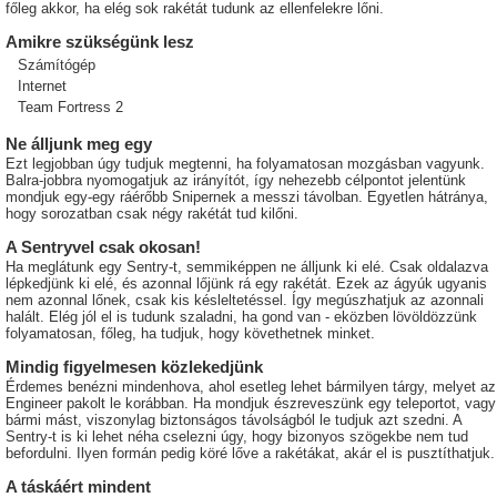
főleg akkor, ha elég sok rakétát tudunk az ellenfelekre lőni.
Amikre szükségünk lesz
Számítógép
Internet
Team Fortress 2
Ne álljunk meg egy
Ezt legjobban úgy tudjuk megtenni, ha folyamatosan mozgásban vagyunk.
Balra-jobbra nyomogatjuk az irányítót, így nehezebb célpontot jelentünk
mondjuk egy-egy ráérőbb Snipernek a messzi távolban. Egyetlen hátránya,
hogy sorozatban csak négy rakétát tud kilőni.
A Sentryvel csak okosan!
Ha meglátunk egy Sentry-t, semmiképpen ne álljunk ki elé. Csak oldalazva
lépkedjünk ki elé, és azonnal lőjünk rá egy rakétát. Ezek az ágyúk ugyanis
nem azonnal lőnek, csak kis késleltetéssel. Így megúszhatjuk az azonnali
halált. Elég jól el is tudunk szaladni, ha gond van - eközben lövöldözzünk
folyamatosan, főleg, ha tudjuk, hogy követhetnek minket.
Mindig figyelmesen közlekedjünk
Érdemes benézni mindenhova, ahol esetleg lehet bármilyen tárgy, melyet az
Engineer pakolt le korábban. Ha mondjuk észreveszünk egy teleportot, vagy
bármi mást, viszonylag biztonságos távolságból le tudjuk azt szedni. A
Sentry-t is ki lehet néha cselezni úgy, hogy bizonyos szögekbe nem tud
befordulni. Ilyen formán pedig köré lőve a rakétákat, akár el is pusztíthatjuk.
A táskáért mindent