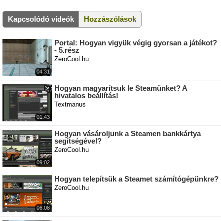
Kapcsolódó videók
Hozzászólások
Portal: Hogyan vigyük végig gyorsan a játékot?
- 5.rész
ZeroCool.hu
04:31
Hogyan magyarítsuk le Steamünket? A
hivatalos beállítás!
Textmanus
01:43
Hogyan vásároljunk a Steamen bankkártya
segítségével?
ZeroCool.hu
09:02
Hogyan telepítsük a Steamet számítógépünkre?
ZeroCool.hu
06:08