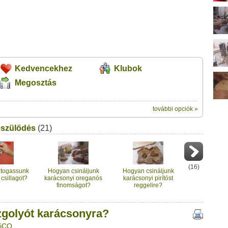
Kedvencekhez
Klubok
Megosztás
további opciók »
ik:
észülődés
(21)
megosztásához használhatod a
ácsonyra?" című videótipp
ubhoz sem.
Üzenet (opcionális):
!
ink között
(
16
)
jtogassunk
Hogyan csináljunk
Hogyan csináljunk
csillagot?
karácsonyi oreganós
karácsonyi pirítóst
finomságot?
reggelire?
golyót karácsonyra?
niCO