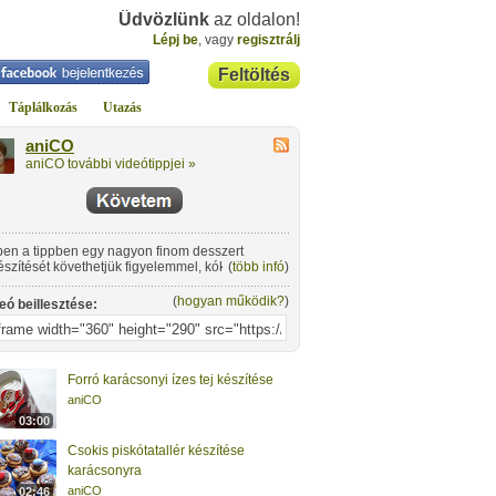
Üdvözlünk
az oldalon!
Lépj be
, vagy
regisztrálj
Feltöltés
Táplálkozás
Utazás
aniCO
aniCO további videótippjei »
en a tippben egy nagyon finom desszert
észítését követhetjük figyelemmel, kókuszgolyót
(
több infó
)
zítünk.
(
hogyan működik?
)
eó beillesztése:
Forró karácsonyi ízes tej készítése
aniCO
03:00
Csokis piskótatallér készítése
karácsonyra
aniCO
02:46