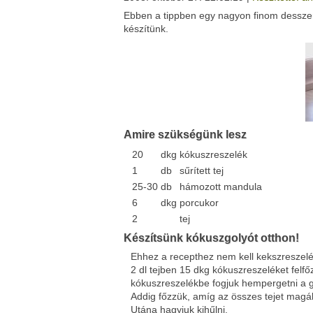
Ebben a tippben egy nagyon finom desszert
Facebook
Twitter
készítünk.
Del.icio.us
Live
Amire szükségünk lesz
20
dkg
kókuszreszelék
1
db
sűrített tej
25-30
db
hámozott mandula
6
dkg
porcukor
2
tej
Készítsünk kókuszgolyót otthon!
Ehhez a recepthez nem kell kekszreszel
2 dl tejben 15 dkg kókuszreszeléket fel
kókuszreszelékbe fogjuk hempergetni a g
Addig főzzük, amíg az összes tejet magá
Utána hagyjuk kihűlni.