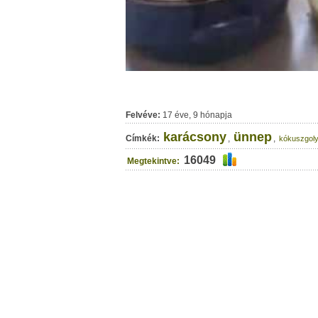
Felvéve:
17 éve, 9 hónapja
karácsony
ünnep
Címkék:
,
,
kókuszgol
16049
Megtekintve: