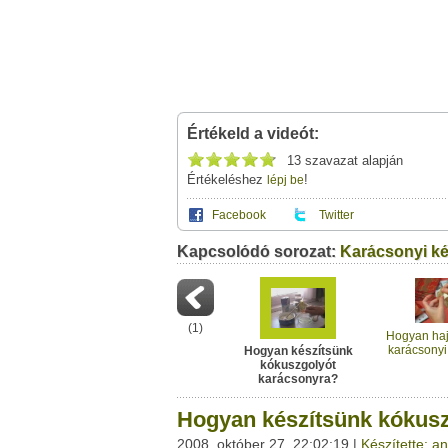
Értékeld a videót:
13 szavazat alapján
Értékeléshez
!
lépj be
Facebook
Twitter
Kapcsolódó sorozat:
Ez a videótipp a következő klub(ok)ba tartoz
Karácsonyi k
A(z) "Hogyan készítsünk kókuszgolyót kar
saját leveleződet
,
vagy
ezt a felületet:
Ez a videó nem még nem tartozik egy kl
Neved:
Ha van egy kis időd,
nézz szét meglévő klubja
(
1
)
E-mail címed:
Hogyan ha
karácsonyi 
Hogyan készítsünk
kókuszgolyót
Címzett e-mail címe:
karácsonyra?
Hogyan készítsünk kókusz
2008. október 27. 22:02:19 |
Készítette: a