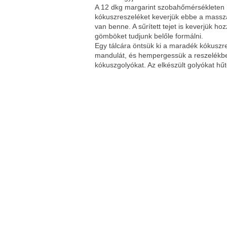
A 12 dkg margarint szobahőmérsékleten h
kókuszreszeléket keverjük ebbe a masszá
van benne. A sűrített tejet is keverjük h
gömböket tudjunk belőle formálni.
Egy tálcára öntsük ki a maradék kókuszr
mandulát, és hempergessük a reszelékbe 
kókuszgolyókat. Az elkészült golyókat hűtő