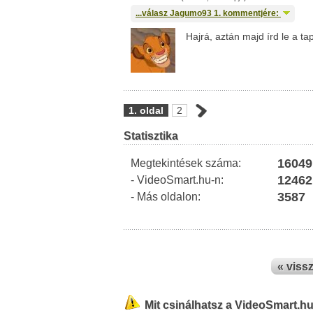
...válasz
Jagumo93
1. kommentjére:
Hajrá, aztán majd írd le a t
1. oldal
2
Statisztika
16049
Megtekintések száma:
12462
- VideoSmart.hu-n:
3587
- Más oldalon:
« viss
Mit csinálhatsz a VideoSmart.h