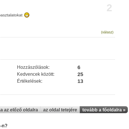
2
apasztalatokat
(válasz)
6
Hozzászólások:
25
Kedvencek között:
13
Értékelések:
za az előző oldalra
az oldal tetejére
tovább a főoldalra »
u-n?