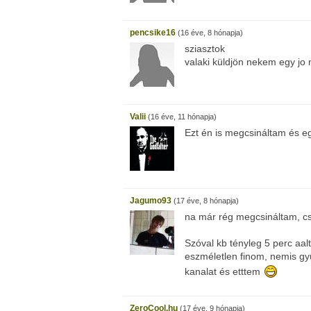
pencsike16
(16 éve, 8 hónapja)
sziasztok
valaki küldjön nekem egy jo
Valii
(16 éve, 11 hónapja)
Ezt én is megcsináltam és e
Jagumo93
(17 éve, 8 hónapja)
na már rég megcsináltam, cs
Szóval kb tényleg 5 perc aal
eszméletlen finom, nemis gy
kanalat és etttem
ZeroCool.hu
(17 éve, 9 hónapja)