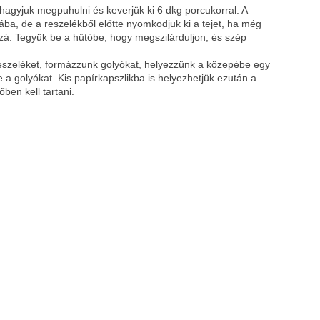
agyjuk megpuhulni és keverjük ki 6 dkg porcukorral. A
ba, de a reszelékből előtte nyomkodjuk ki a tejet, ha még
ozzá. Tegyük be a hűtőbe, hogy megszilárduljon, és szép
eszeléket, formázzunk golyókat, helyezzünk a közepébe egy
a golyókat. Kis papírkapszlikba is helyezhetjük ezután a
ben kell tartani.