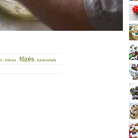
főzés
,
,
,
yó
kókusz
karácsonyfa