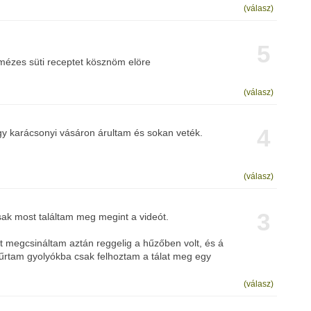
(válasz)
5
 mézes süti receptet kösznöm elöre
(válasz)
4
gy karácsonyi vásáron árultam és sokan veték.
(válasz)
3
ak most találtam meg megint a videót.
tt megcsináltam aztán reggelig a hűzőben volt, és á
űrtam gyolyókba csak felhoztam a tálat meg egy
(válasz)