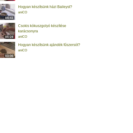
Hogyan készítsünk házi Baileyst?
aniCO
04:41
Csokis kókuszgolyó készítése
karácsonyra
aniCO
05:24
Hogyan készítsünk ajándék fűszersót?
aniCO
03:06