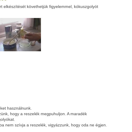
 elkészítését követhetjük figyelemmel, kókuszgolyót
Google
Digg
éket használnunk.
főzünk, hogy a reszelék megpuhuljon. A maradék
olyókat.
ba nem szívja a reszelék, vigyázzunk, hogy oda ne égjen.