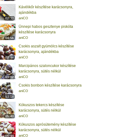
Kávélikőr készítése karácsonyra,
ajándékba
aniCO
02:32
Ünnepi habos gesztenye piskóta
készítése karácsonyra
aniCO
04:56
Csokis aszalt gyümölcs készítése
karácsonyra, ajándékba
aniCO
02:46
Marcipános szaloncukor készítése
karácsonyra, sütés nélkül
aniCO
03:02
Csokis bonbon készítése karácsonyra
aniCO
03:18
Kókuszos tekercs készítése
karácsonyra, sütés nélkül
aniCO
05:40
Kókuszos aprósütemény készítése
karácsonyra, sütés nélkül
aniCO
06:44