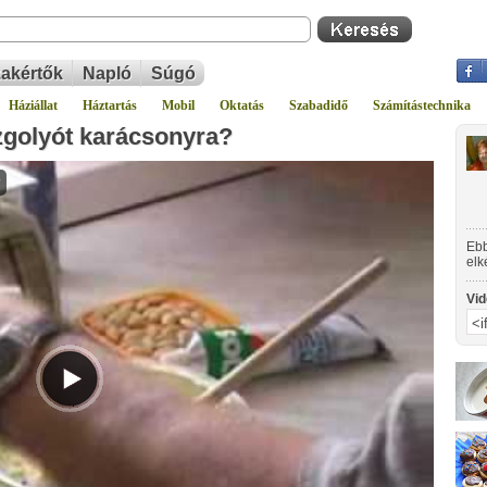
akértők
Napló
Súgó
Háziállat
Háztartás
Mobil
Oktatás
Szabadidő
Számítástechnika
golyót karácsonyra?
Ebb
elk
kés
Vid