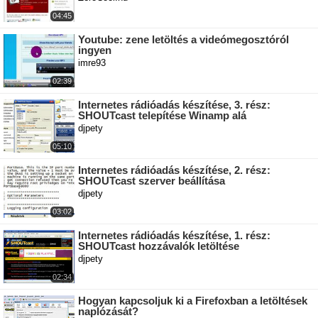
04:45
Youtube: zene letöltés a videómegosztóról
ingyen
imre93
02:39
Internetes rádióadás készítése, 3. rész:
SHOUTcast telepítése Winamp alá
djpety
05:10
Internetes rádióadás készítése, 2. rész:
SHOUTcast szerver beállítása
djpety
03:02
Internetes rádióadás készítése, 1. rész:
SHOUTcast hozzávalók letöltése
djpety
02:34
Hogyan kapcsoljuk ki a Firefoxban a letöltések
naplózását?