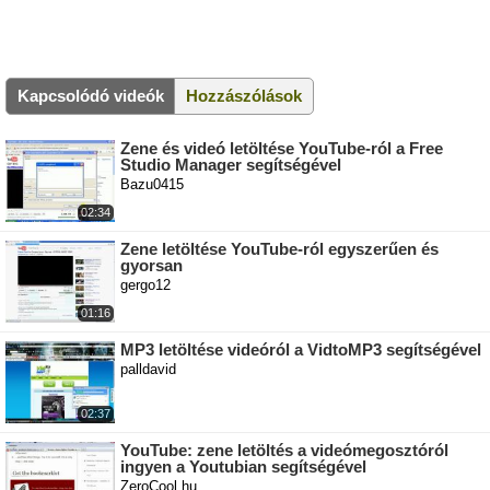
Kapcsolódó videók
Hozzászólások
Zene és videó letöltése YouTube-ról a Free
Studio Manager segítségével
Bazu0415
02:34
Zene letöltése YouTube-ról egyszerűen és
gyorsan
gergo12
01:16
MP3 letöltése videóról a VidtoMP3 segítségével
palldavid
02:37
YouTube: zene letöltés a videómegosztóról
ingyen a Youtubian segítségével
ZeroCool.hu