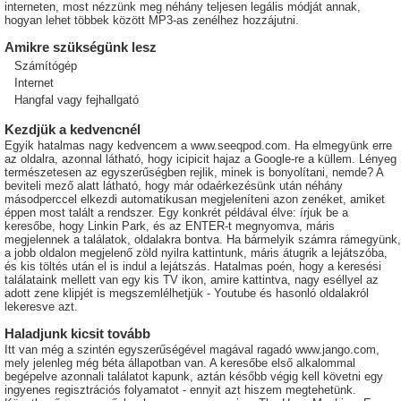
interneten, most nézzünk meg néhány teljesen legális módját annak,
hogyan lehet többek között MP3-as zenélhez hozzájutni.
Amikre szükségünk lesz
Számítógép
Internet
Hangfal vagy fejhallgató
Kezdjük a kedvencnél
Egyik hatalmas nagy kedvencem a www.seeqpod.com. Ha elmegyünk erre
az oldalra, azonnal látható, hogy icipicit hajaz a Google-re a küllem. Lényeg
természetesen az egyszerűségben rejlik, minek is bonyolítani, nemde? A
beviteli mező alatt látható, hogy már odaérkezésünk után néhány
másodperccel elkezdi automatikusan megjeleníteni azon zenéket, amiket
éppen most talált a rendszer. Egy konkrét példával élve: írjuk be a
keresőbe, hogy Linkin Park, és az ENTER-t megnyomva, máris
megjelennek a találatok, oldalakra bontva. Ha bármelyik számra rámegyünk,
a jobb oldalon megjelenő zöld nyilra kattintunk, máris átugrik a lejátszóba,
és kis töltés után el is indul a lejátszás. Hatalmas poén, hogy a keresési
találataink mellett van egy kis TV ikon, amire kattintva, nagy eséllyel az
adott zene klipjét is megszemlélhetjük - Youtube és hasonló oldalakról
lekeresve azt.
Haladjunk kicsit tovább
Itt van még a szintén egyszerűségével magával ragadó www.jango.com,
mely jelenleg még béta állapotban van. A keresőbe első alkalommal
begépelve azonnali találatot kapunk, aztán később végig kell követni egy
ingyenes regisztrációs folyamatot - ennyit azt hiszem megtehetünk.