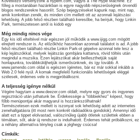
Következő versenyzőnk a hypem.com, vagyis a The Hype Machine. Ez
főleg a mostanában hazánkban is egyre nagyobb népszerűségnek örvendő
blogos rendszerekre hasonlít. Szép bejegyzéseket kapunk nap, mint nap,
amik konkrétan zenék, és minden cím mellett ott az azonnali lejátszási
lehetőség. A jobb felső részben található keresőbe, ha beírjuk, hogy Linkin
Park, természetesen arról is kidob egy
Még mindig nincs vége
Egy kis idő elteltével már egészen jól működik a www.ijigg.com mögött
elrejtett rendszer is. Az előzőkhöz hasonlóan azonnali találatot is ad. A jobb
felső részben található részbe Linkin Park-ot gépelve azonnal tele lesz a
kép lejátszókkal, melyek lejátszás gombjára kattanva, rövid töltés után
megindul a muzsika. Ezen lejátszókat akár beilleszthetjük saját
honlapunkra, továbbküldjhetjük ismerősünknek, és így tovább. A
www.jamendo.com oldal is egészen ígéretes, bár ez már sokkal inkább a
Web 2.0 felé nyúl. A kornak megfelelő funkcionális lehetőségek eléggé
szélesek, érdemes vele is megpróbálkozni.
A teljesség igénye nélkül
Végére hagytam a www.deezer.com oldalt, melyre egy gyors és ingyenes
regisztráció után juthatunk be. Érdekessége a "többiekhez" képest, hogy
főbb menüpontjai akár magyarul is hozzánkszólhatnak!
Természetesen ezek mellett is iszonyat sok lehetőség adott az internetes
zenehallgatásra (itt most nem konkrét rádióadókra gondolok). Amennyi idő
alatt ezt a tippet elolvastad, valószínűleg újabb ötletek születtek ebben a
témában, sőt, akár új rendszer is indulhatott. Érdemes tehát próbálkozni, ez
a néhány alternatíva tényleg csak a jéghegy csúcsa!
Címkék: