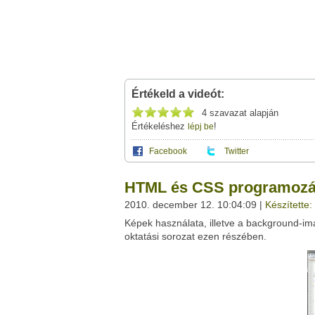
Értékeld a videót:
4 szavazat alapján
Értékeléshez
!
lépj be
Facebook
Twitter
Ez a videótipp a következő klub(ok)ba tartoz
A(z) "HTML és CSS programozás az alapoktó
HTML és CSS programozás 
saját leveleződet
,
vagy
ezt a felületet:
Ez a videó nem még nem tartozik egy kl
2010. december 12. 10:04:09 |
Készítette:
Neved:
Képek használata, illetve a background-ima
Ha van egy kis időd,
nézz szét meglévő klubja
E-mail címed:
oktatási sorozat ezen részében.
Címzett e-mail címe: