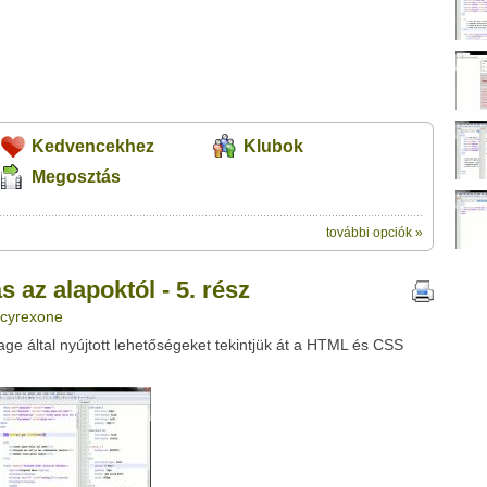
Kedvencekhez
Klubok
Megosztás
további opciók »
ik:
megosztásához használhatod a
l - 5. rész" című videótipp
az alapoktól - 5. rész
ubhoz sem.
 cyrexone
Üzenet (opcionális):
ge által nyújtott lehetőségeket tekintjük át a HTML és CSS
!
ink között