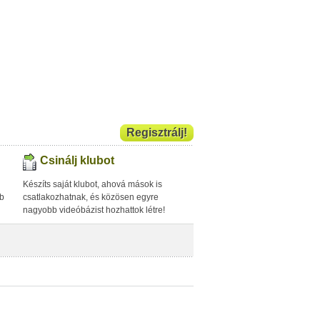
Regisztrálj!
Csinálj klubot
Készíts saját klubot, ahová mások is
bb
csatlakozhatnak, és közösen egyre
nagyobb videóbázist hozhattok létre!