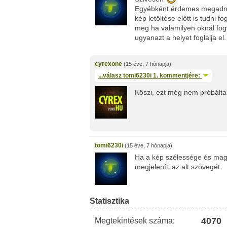
Egyébként érdemes megadni 
kép letöltése előtt is tudni 
meg ha valamilyen oknál fogva
ugyanazt a helyet foglalja el.
cyrexone
(15 éve, 7 hónapja)
...válasz
tomi6230i
1. kommentjére:
Köszi, ezt még nem próbál
tomi6230i
(15 éve, 7 hónapja)
Ha a kép szélessége és mag
megjeleníti az alt szövegét.
Statisztika
4070
Megtekintések száma: