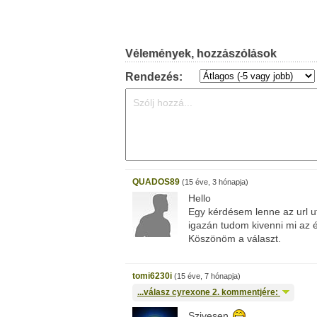
Vélemények, hozzászólások
Rendezés:
QUADOS89
(15 éve, 3 hónapja)
Hello
Egy kérdésem lenne az url u
igazán tudom kivenni mi az 
Köszönöm a választ.
tomi6230i
(15 éve, 7 hónapja)
...válasz
cyrexone
2. kommentjére:
Szivesen