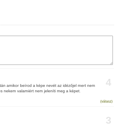
4
tán amikor beírod a képe nevét az idézőjel mert nem
és nekem valamiért nem jeleníti meg a képet.
(válasz)
3