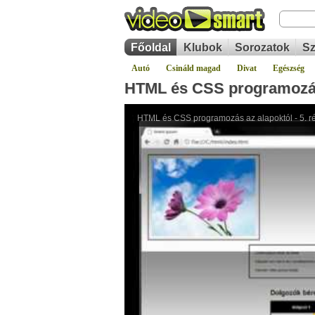
Főoldal
Klubok
Sorozatok
Sz
Autó
Csináld magad
Divat
Egészség
HTML és CSS programozás 