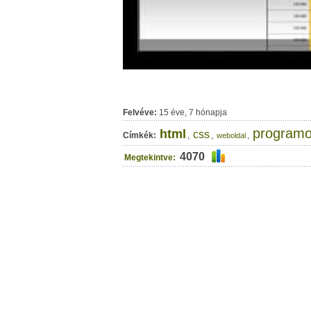
Felvéve:
15 éve, 7 hónapja
program
html
css
Címkék:
,
,
,
weboldal
4070
Megtekintve: