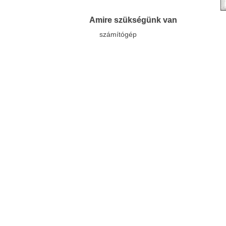
Facebook
Twitter
Amire szükségünk van
Del.icio.us
Live
számítógép