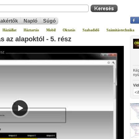
akértők
Napló
Súgó
Háziállat
Háztartás
Mobil
Oktatás
Szabadidő
Számítástechnika
az alapoktól - 5. rész
Kép
nyú
okt
Vid