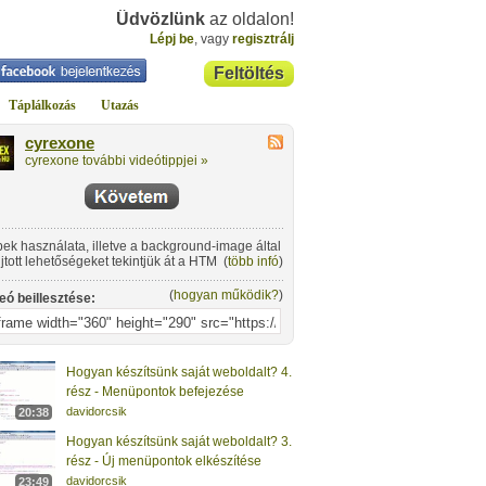
Üdvözlünk
az oldalon!
Lépj be
, vagy
regisztrálj
Feltöltés
Táplálkozás
Utazás
cyrexone
cyrexone további videótippjei »
ek használata, illetve a background-image által
jtott lehetőségeket tekintjük át a HTML és CSS
(
több infó
)
atási sorozat ezen részében.
(
hogyan működik?
)
eó beillesztése:
Hogyan készítsünk saját weboldalt? 4.
rész - Menüpontok befejezése
davidorcsik
20:38
Hogyan készítsünk saját weboldalt? 3.
rész - Új menüpontok elkészítése
davidorcsik
23:49