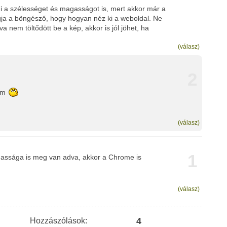
a szélességet és magasságot is, mert akkor már a
fogja a böngésző, hogy hogyan néz ki a weboldal. Ne
 nem töltődött be a kép, akkor is jól jöhet, ha
(válasz)
2
tam
(válasz)
1
assága is meg van adva, akkor a Chrome is
(válasz)
4
Hozzászólások: