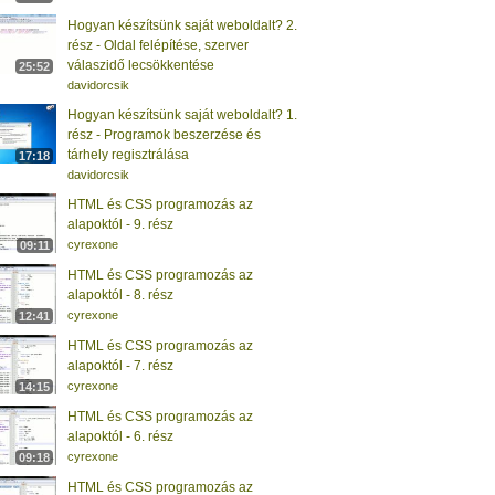
Hogyan készítsünk saját weboldalt? 2.
rész - Oldal felépítése, szerver
válaszidő lecsökkentése
25:52
davidorcsik
Hogyan készítsünk saját weboldalt? 1.
rész - Programok beszerzése és
tárhely regisztrálása
17:18
davidorcsik
HTML és CSS programozás az
alapoktól - 9. rész
cyrexone
09:11
HTML és CSS programozás az
alapoktól - 8. rész
cyrexone
12:41
HTML és CSS programozás az
alapoktól - 7. rész
cyrexone
14:15
HTML és CSS programozás az
alapoktól - 6. rész
cyrexone
09:18
HTML és CSS programozás az