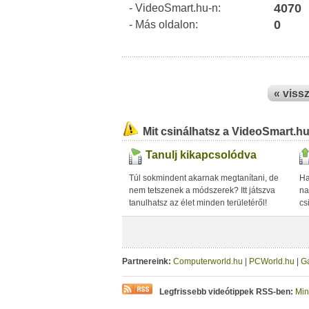
4070
- VideoSmart.hu-n:
0
- Más oldalon:
« viss
Mit csinálhatsz a VideoSmart.h
Tanulj kikapcsolódva
Túl sokmindent akarnak megtanítani, de
Ha
nem tetszenek a módszerek? Itt játszva
na
tanulhatsz az élet minden területéről!
cs
Partnereink:
Computerworld.hu
|
PCWorld.hu
|
G
Legfrissebb videótippek RSS-ben:
Min