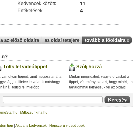
11
Kedvencek között:
4
Értékelések:
za az előző oldalra
az oldal tetejére
tovább a főoldalra »
u-n?
Tölts fel videótippet
Szólj hozzá
 van olyan tipped, amit megosztanál a
Miután megnézted, vagy elolvastad a
gyvilággal, illetve te valamit máshogy
tippet, véleményezd azt, hogy minél jo
inálnál, töltsd fel mielőbb!
tartalommal tölthessük fel az oldalt!
ameStar.hu
|
Mitfozzunkma.hu
den tipp
|
Aktuális kedvencek
|
Népszerű videótippek