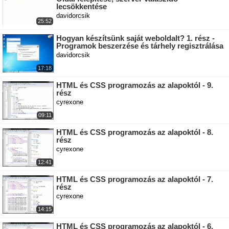
lecsökkentése
davidorcsik
25:52
Hogyan készítsünk saját weboldalt? 1. rész -
Programok beszerzése és tárhely regisztrálása
davidorcsik
17:18
HTML és CSS programozás az alapoktól - 9.
rész
cyrexone
09:11
HTML és CSS programozás az alapoktól - 8.
rész
cyrexone
12:41
HTML és CSS programozás az alapoktól - 7.
rész
cyrexone
14:15
HTML és CSS programozás az alapoktól - 6.