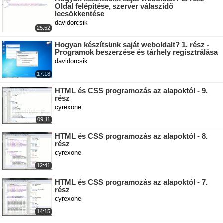
Oldal felépítése, szerver válaszidő
lecsökkentése
davidorcsik
25:52
Hogyan készítsünk saját weboldalt? 1. rész -
Programok beszerzése és tárhely regisztrálása
davidorcsik
17:18
HTML és CSS programozás az alapoktól - 9.
rész
cyrexone
09:11
HTML és CSS programozás az alapoktól - 8.
rész
cyrexone
12:41
HTML és CSS programozás az alapoktól - 7.
rész
cyrexone
14:15