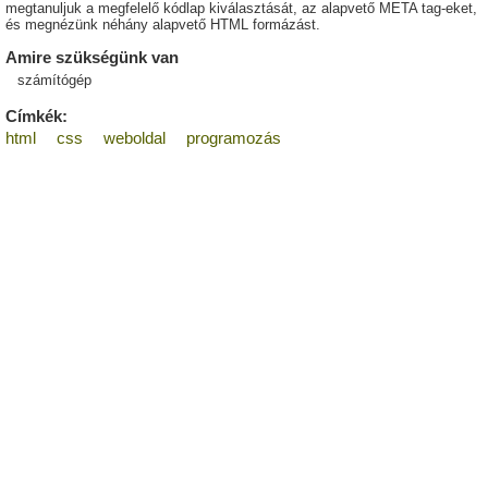
megtanuljuk a megfelelő kódlap kiválasztását, az alapvető META tag-eket,
és megnézünk néhány alapvető HTML formázást.
Amire szükségünk van
számítógép
Címkék:
html
css
weboldal
programozás