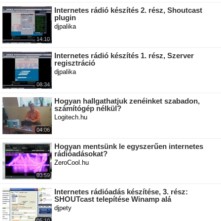
Internetes rádió készítés 2. rész, Shoutcast
plugin
djpalika
14:10
Internetes rádió készítés 1. rész, Szerver
regisztráció
djpalika
08:34
Hogyan hallgathatjuk zenéinket szabadon,
számítógép nélkül?
Logitech.hu
04:06
Hogyan mentsünk le egyszerűen internetes
rádióadásokat?
ZeroCool.hu
03:59
Internetes rádióadás készítése, 3. rész:
SHOUTcast telepítése Winamp alá
djpety
05:10