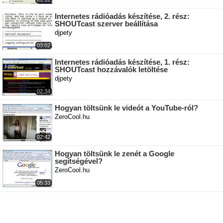
Internetes rádióadás készítése, 2. rész:
SHOUTcast szerver beállítása
djpety
03:02
Internetes rádióadás készítése, 1. rész:
SHOUTcast hozzávalók letöltése
djpety
02:34
Hogyan töltsünk le videót a YouTube-ról?
ZeroCool.hu
02:42
Hogyan töltsünk le zenét a Google
segítségével?
ZeroCool.hu
05:33