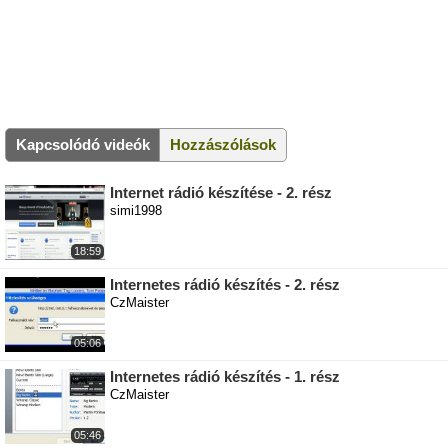
Kapcsolódó videók
Hozzászólások
Internet rádió készítése - 2. rész
simi1998
18:59
Internetes rádió készítés - 2. rész
CzMaister
05:06
Internetes rádió készítés - 1. rész
CzMaister
05:46