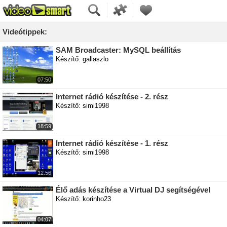
Videótippek:
SAM Broadcaster: MySQL beállítás
Készítő: gallaszlo
07:50
Internet rádió készítése - 2. rész
Készítő: simi1998
18:59
Internet rádió készítése - 1. rész
Készítő: simi1998
12:56
Élő adás készítése a Virtual DJ segítségével
Készítő: korinho23
04:07