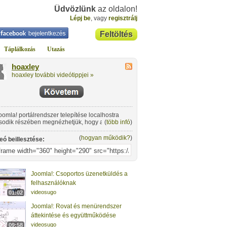
Üdvözlünk
az oldalon!
Lépj be
, vagy
regisztrálj
Feltöltés
Táplálkozás
Utazás
hoaxley
hoaxley további videótippjei »
oomla! portálrendszer telepítése localhostra
odik részében megnézhetjük, hogy az előzőleg
(
több infó
)
epített webszerverre hogyan kell a joomlát
nstallálni.
(
hogyan működik?
)
eó beillesztése:
Joomla!: Csoportos üzenetküldés a
felhasználóknak
videosugo
01:02
Joomla!: Rovat és menürendszer
áttekintése és együttműködése
videosugo
09:58