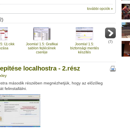
további opciók »
ik:
2)
megosztásához használhatod a
lhostra - 2.rész" című videótipp
ubhoz sem.
Üzenet (opcionális):
!
ink között
(
7
)
5: Új cikk
Joomla! 1.5: Grafikai
Joomla! 1.5:
ozása
sablon fejlécének
biztonsági mentés
cseréje
készítés
epítése localhostra - 2.rész
xley
hostra második részében megnézhetjük, hogy az előzőleg
Google
Digg
 felinstallálni.