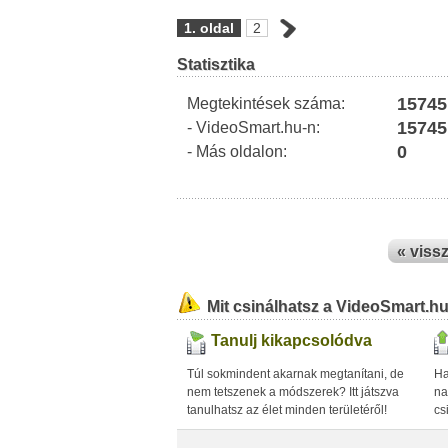
1. oldal
2
Statisztika
15745
Megtekintések száma:
15745
- VideoSmart.hu-n:
0
- Más oldalon:
« viss
Mit csinálhatsz a VideoSmart.h
Tanulj kikapcsolódva
Túl sokmindent akarnak megtanítani, de
Ha
nem tetszenek a módszerek? Itt játszva
na
tanulhatsz az élet minden területéről!
cs