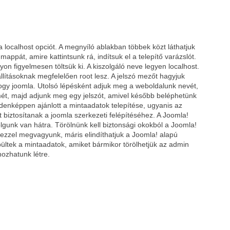
a localhost opciót. A megnyíló ablakban többek közt láthatjuk
appát, amire kattintsunk rá, indítsuk el a telepítő varázslót.
yon figyelmesen töltsük ki. A kiszolgáló neve legyen localhost.
llításoknak megfelelően root lesz. A jelszó mezőt hagyjuk
hogy joomla. Utolsó lépésként adjuk meg a weboldalunk nevét,
mét, majd adjunk meg egy jelszót, amivel később beléphetünk
denképpen ajánlott a mintaadatok telepítése, ugyanis az
st biztosítanak a joomla szerkezeti felépítéséhez. A Joomla!
gunk van hátra. Törölnünk kell biztonsági okokból a Joomla!
a ezzel megvagyunk, máris elindíthatjuk a Joomla! alapú
ültek a mintaadatok, amiket bármikor törölhetjük az admin
hozhatunk létre.