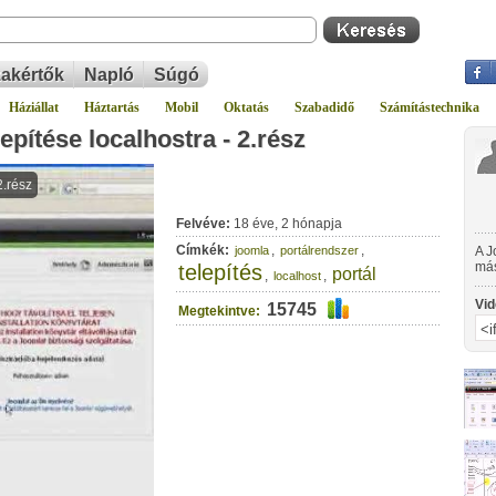
akértők
Napló
Súgó
Háziállat
Háztartás
Mobil
Oktatás
Szabadidő
Számítástechnika
epítése localhostra - 2.rész
Felvéve:
18 éve, 2 hónapja
Címkék:
,
,
joomla
portálrendszer
A J
más
telepítés
portál
,
,
localhost
tel
feli
Vid
15745
Megtekintve: