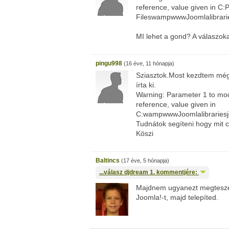
reference, value given in C
FileswampwwwJoomlalibrarie
MI lehet a gond? A válaszoka
pingu998
(16 éve, 11 hónapja)
Sziasztok.Most kezdtem még
írta ki.
Warning: Parameter 1 to mo
reference, value given in
C:wampwwwJoomlalibrariesjo
Tudnátok segíteni hogy mit c
Köszi
Baltincs
(17 éve, 5 hónapja)
...válasz
djdream
1. kommentjére:
Majdnem ugyanezt megteszed
Joomla!-t, majd telepíted.