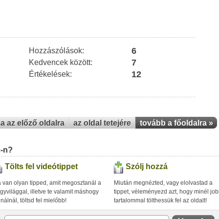
6
Hozzászólások:
7
Kedvencek között:
12
Értékelések:
za az előző oldalra
az oldal tetejére
tovább a főoldalra »
u-n?
Tölts fel videótippet
Szólj hozzá
 van olyan tipped, amit megosztanál a
Miután megnézted, vagy elolvastad a
gyvilággal, illetve te valamit máshogy
tippet, véleményezd azt, hogy minél jo
inálnál, töltsd fel mielőbb!
tartalommal tölthessük fel az oldalt!