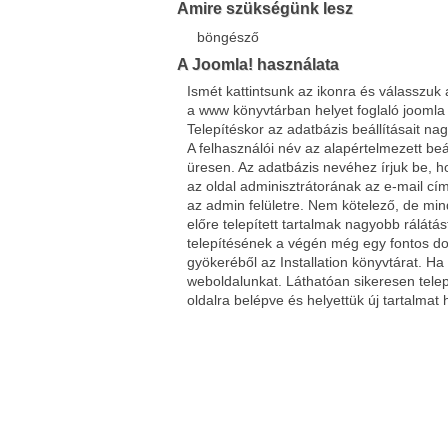
Amire szükségünk lesz
böngésző
A Joomla! használata
Ismét kattintsunk az ikonra és válasszuk 
a www könyvtárban helyet foglaló joomla m
Telepítéskor az adatbázis beállításait nag
A felhasználói név az alapértelmezett beá
üresen. Az adatbázis nevéhez írjuk be, 
az oldal adminisztrátorának az e-mail cí
az admin felületre. Nem kötelező, de min
előre telepített tartalmak nagyobb rálátá
telepítésének a végén még egy fontos dol
gyökeréből az Installation könyvtárat. H
weboldalunkat. Láthatóan sikeresen telep
oldalra belépve és helyettük új tartalmat 