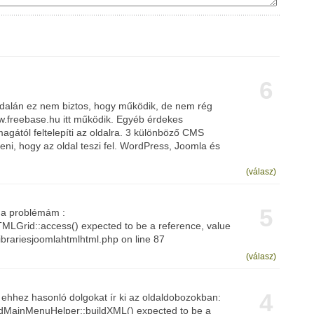
6
dalán ez nem biztos, hogy működik, de nem rég
ww.freebase.hu itt működik. Egyéb érdekes
magától feltelepíti az oldalra. 3 különböző CMS
teni, hogy az oldal teszi fel. WordPress, Joomla és
(válasz)
5
 a problémám :
MLGrid::access() expected to be a reference, value
rariesjoomlahtmlhtml.php on line 87
(válasz)
4
e ehhez hasonló dolgokat ír ki az oldaldobozokban:
dMainMenuHelper::buildXML() expected to be a