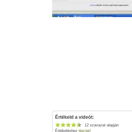
Értékeld a videót:
12 szavazat alapján
Értékeléshez
!
lépj be