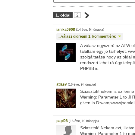
1. oldal
2
janika0908
(14 éve, 9 hónapja)
...válasz
djdream
1. kommentjére:
A válasz egyszerű az ATW ol
találtam egy jó tárhelyet. w
szolgáltatása hogy az oldal 
rendszert lehet rá úgy telepí
PHPBB is.
atlasy
(16 éve, 9 hónapja)
Sziasztok!nekem is ez lenne
Warning: Parameter 1 to JHT
given in D:wampwwwjoomlalib
papi08
(16 éve, 10 hónapja)
Sziasztok! Nekem ezt, illetv
Warning: Parameter 1 to mo