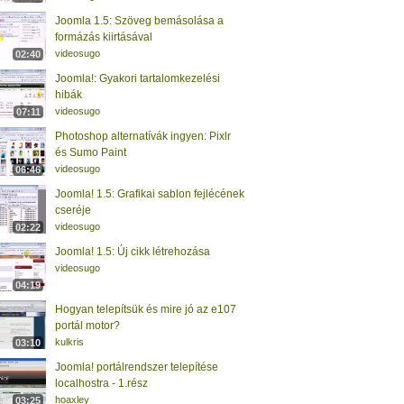
Joomla 1.5: Szöveg bemásolása a
formázás kiirtásával
videosugo
02:40
Joomla!: Gyakori tartalomkezelési
hibák
videosugo
07:11
Photoshop alternatívák ingyen: Pixlr
és Sumo Paint
videosugo
06:46
Joomla! 1.5: Grafikai sablon fejlécének
cseréje
videosugo
02:22
Joomla! 1.5: Új cikk létrehozása
videosugo
04:19
Hogyan telepítsük és mire jó az e107
portál motor?
kulkris
03:10
Joomla! portálrendszer telepítése
localhostra - 1.rész
hoaxley
03:25