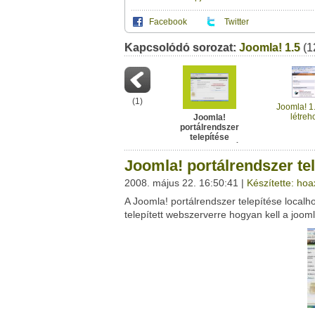
Facebook
Twitter
Kapcsolódó sorozat:
Ez a videótipp a következő klub(ok)ba tartoz
Joomla! 1.5
(1
A(z) "Joomla! portálrendszer telepítése loca
saját leveleződet
,
vagy
ezt a felületet:
Ez a videó nem még nem tartozik egy kl
Neved:
Ha van egy kis időd,
nézz szét meglévő klubja
(
1
)
E-mail címed:
Joomla! 1.
létreh
Joomla!
portálrendszer
Címzett e-mail címe:
telepítése
localhostra - 2.rész
Joomla! portálrendszer tel
2008. május 22. 16:50:41 |
Készítette: hoa
A Joomla! portálrendszer telepítése local
Facebook
Twitter
telepített webszerverre hogyan kell a joomlát
Del.icio.us
Live