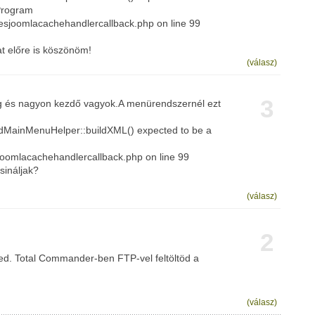
:Program
sjoomlacachehandlercallback.php on line 99
t előre is köszönöm!
(válasz)
3
 és nagyon kezdő vagyok.A menürendszernél ezt
dMainMenuHelper::buildXML() expected to be a
omlacachehandlercallback.php on line 99
sináljak?
(válasz)
2
. Total Commander-ben FTP-vel feltöltöd a
(válasz)