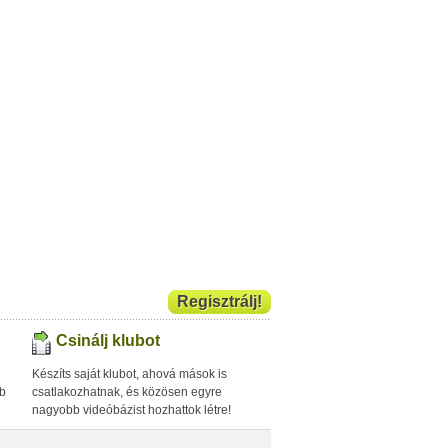
Regisztrálj!
Csinálj klubot
Készíts saját klubot, ahová mások is
bb
csatlakozhatnak, és közösen egyre
nagyobb videóbázist hozhattok létre!