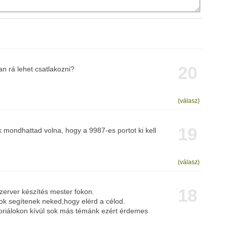
20
n rá lehet csatlakozni?
(válasz)
19
 mondhattad volna, hogy a 9987-es portot ki kell
(válasz)
18
erver készítés mester fokon.
ok segítenek neked,hogy elérd a célod.
oriálokon kívül sok más témánk ezért érdemes