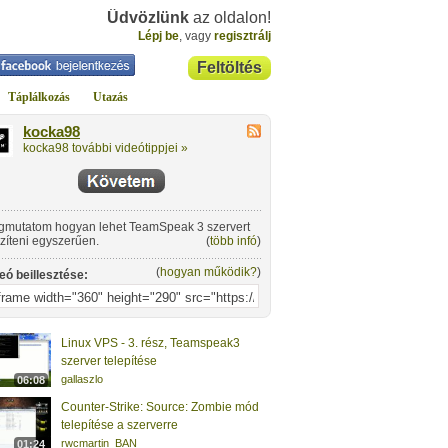
Üdvözlünk
az oldalon!
Lépj be
, vagy
regisztrálj
Feltöltés
Táplálkozás
Utazás
kocka98
kocka98 további videótippjei »
mutatom hogyan lehet TeamSpeak 3 szervert
zíteni egyszerűen.
(
több infó
)
(
hogyan működik?
)
eó beillesztése:
Linux VPS - 3. rész, Teamspeak3
szerver telepítése
gallaszlo
06:08
Counter-Strike: Source: Zombie mód
telepítése a szerverre
rwcmartin_BAN
01:24