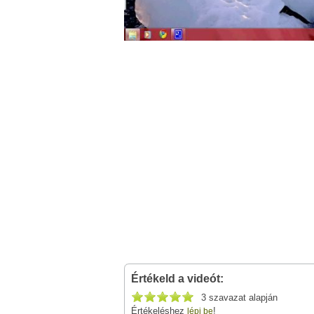
Értékeld a videót:
3 szavazat alapján
Értékeléshez
!
lépj be