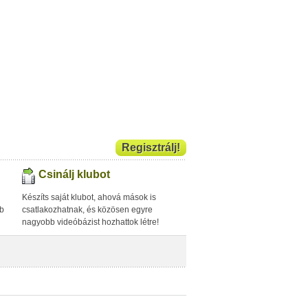
Regisztrálj!
Csinálj klubot
Készíts saját klubot, ahová mások is
bb
csatlakozhatnak, és közösen egyre
nagyobb videóbázist hozhattok létre!