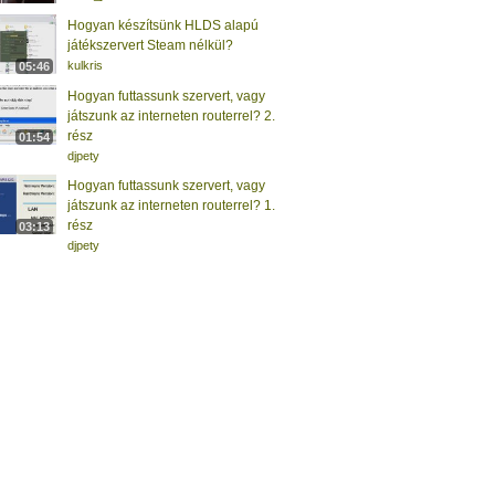
Hogyan készítsünk HLDS alapú
játékszervert Steam nélkül?
kulkris
05:46
Hogyan futtassunk szervert, vagy
játszunk az interneten routerrel? 2.
rész
01:54
djpety
Hogyan futtassunk szervert, vagy
játszunk az interneten routerrel? 1.
rész
03:13
djpety