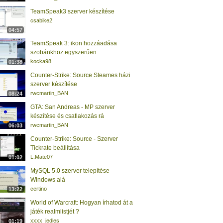
TeamSpeak3 szerver készítése
csabike2
04:57
TeamSpeak 3: ikon hozzáadása
szobánkhoz egyszerűen
kocka98
01:38
Counter-Strike: Source Steames házi
szerver készítése
rwcmartin_BAN
08:24
GTA: San Andreas - MP szerver
készítése és csatlakozás rá
rwcmartin_BAN
06:03
Counter-Strike: Source - Szerver
Tickrate beállítása
L.Mate07
01:02
MySQL 5.0 szerver telepítése
Windows alá
certino
13:22
World of Warcraft: Hogyan írhatod át a
játék realmlistjét ?
xxxx_jedles
01:19