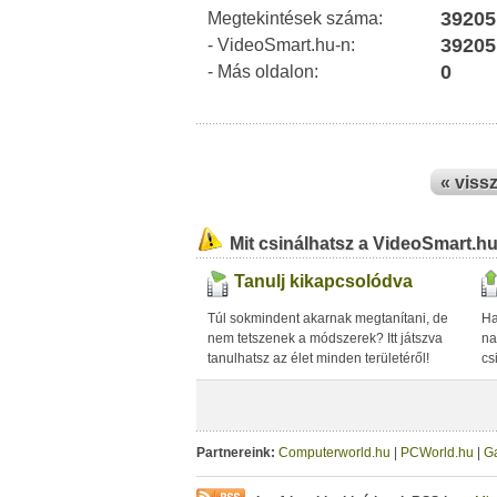
39205
Megtekintések száma:
39205
- VideoSmart.hu-n:
0
- Más oldalon:
« viss
Mit csinálhatsz a VideoSmart.h
Tanulj kikapcsolódva
Túl sokmindent akarnak megtanítani, de
Ha
nem tetszenek a módszerek? Itt játszva
na
tanulhatsz az élet minden területéről!
cs
Partnereink:
Computerworld.hu
|
PCWorld.hu
|
G