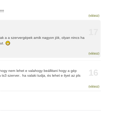
!!!
(válasz)
17
nak a a szervergépek amik nagyon jók, olyan nincs ha
fut.
(válasz)
16
ogy nem lehet e valahogy beállitani hogy a gép
ts3 szerver.. ha valaki tudja, és lehet e ilyet az pls
(válasz)