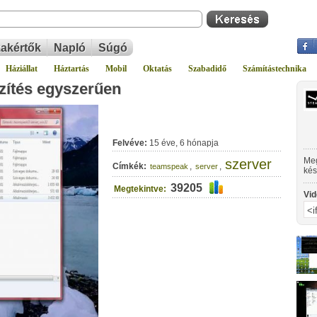
akértők
Napló
Súgó
Háziállat
Háztartás
Mobil
Oktatás
Szabadidő
Számítástechnika
zítés egyszerűen
Felvéve:
15 éve, 6 hónapja
Meg
szerver
Címkék:
,
,
teamspeak
server
kés
39205
Megtekintve:
Vid