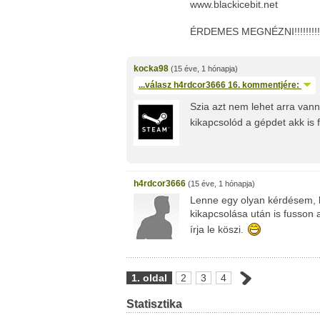
www.blackicebit.net
ÉRDEMES MEGNÉZNI!!!!!!!!!!
kocka98
(15 éve, 1 hónapja)
...válasz
h4rdcor3666
16. kommentjére:
Szia azt nem lehet arra van
kikapcsolód a gépdet akk is 
h4rdcor3666
(15 éve, 1 hónapja)
Lenne egy olyan kérdésem, h
kikapcsolása után is fusson a 
írja le köszi.
1. oldal
2
3
4
Statisztika