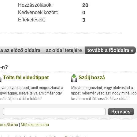
20
Hozzászólások:
0
Kedvencek között:
3
Értékelések:
za az előző oldalra
az oldal tetejére
tovább a főoldalra »
u-n?
Tölts fel videótippet
Szólj hozzá
 van olyan tipped, amit megosztanál a
Miután megnézted, vagy elolvastad a
gyvilággal, illetve te valamit máshogy
tippet, véleményezd azt, hogy minél jo
inálnál, töltsd fel mielőbb!
tartalommal tölthessük fel az oldalt!
ameStar.hu
|
Mitfozzunkma.hu