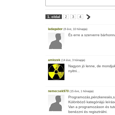
1. oldal
2
3
4
ladagabor
(8 éve, 10 hónapja)
És erre a szerverre bárhonna
amlozek
(14 éve, 3 hónapja)
Nagyon jó lenne, de mondjuk
nyitni...
nemecsek970
(15 éve, 1 hónapja)
Programozás,pénzkeresés,sz
Különböző kategóriájú leírás
Van a programozáson és tut
benézzni és regisztrálni.