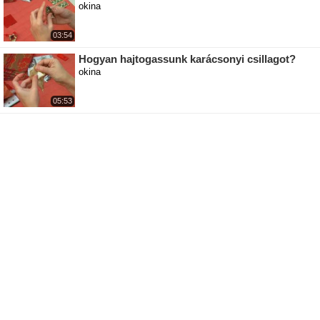
okina
03:54
Hogyan hajtogassunk karácsonyi csillagot?
okina
05:53