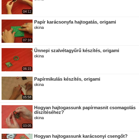
04:12
Papír karácsonyfa hajtogatás, origami
okina
07:16
Ünnepi szalvétagyűrű készítés, origami
okina
06:15
Papírmikulás készítés, origami
okina
05:58
Hogyan hajtogassunk papírmasnit csomagolás
díszítéséhez?
okina
03:05
Hogyan hajtogassunk karácsonyi csengőt?