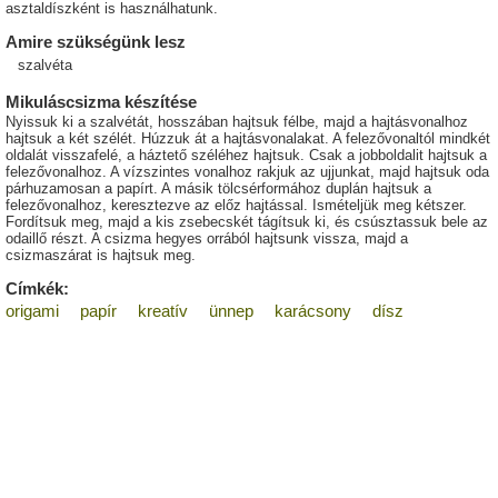
asztaldíszként is használhatunk.
Amire szükségünk lesz
szalvéta
Mikuláscsizma készítése
Nyissuk ki a szalvétát, hosszában hajtsuk félbe, majd a hajtásvonalhoz
hajtsuk a két szélét. Húzzuk át a hajtásvonalakat. A felezővonaltól mindkét
oldalát visszafelé, a háztető széléhez hajtsuk. Csak a jobboldalit hajtsuk a
felezővonalhoz. A vízszintes vonalhoz rakjuk az ujjunkat, majd hajtsuk oda
párhuzamosan a papírt. A másik tölcsérformához duplán hajtsuk a
felezővonalhoz, keresztezve az előz hajtással. Ismételjük meg kétszer.
Fordítsuk meg, majd a kis zsebecskét tágítsuk ki, és csúsztassuk bele az
odaillő részt. A csizma hegyes orrából hajtsunk vissza, majd a
csizmaszárat is hajtsuk meg.
Címkék:
origami
papír
kreatív
ünnep
karácsony
dísz