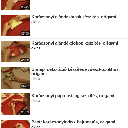
06:45
Karácsonyi ajándéktasak készítés, origami
okina
07:59
Karácsonyi ajándékdoboz készítés, origami
okina
08:05
Ünnepi dekoráció készítés evőeszközökhöz,
origami
okina
04:02
Karácsonyi papír csillag készítés, origami
okina
04:33
Papír karácsonyfadísz hajtogatás, origami
okina