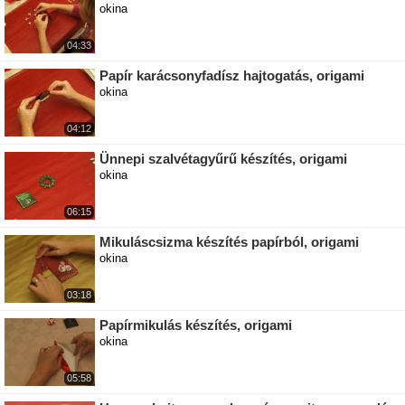
okina
04:33
Papír karácsonyfadísz hajtogatás, origami
okina
04:12
Ünnepi szalvétagyűrű készítés, origami
okina
06:15
Mikuláscsizma készítés papírból, origami
okina
03:18
Papírmikulás készítés, origami
okina
05:58