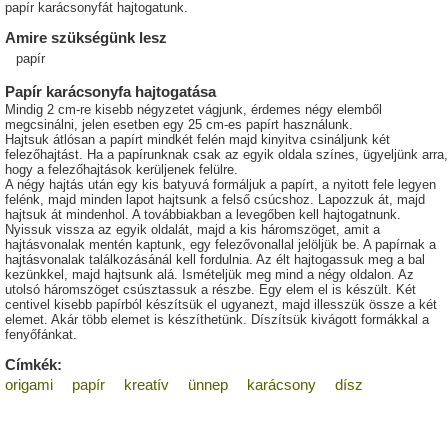
papír karácsonyfát hajtogatunk.
Amire szükségünk lesz
papír
Papír karácsonyfa hajtogatása
Mindig 2 cm-re kisebb négyzetet vágjunk, érdemes négy elemből
megcsinálni, jelen esetben egy 25 cm-es papírt használunk.
Hajtsuk átlósan a papírt mindkét felén majd kinyitva csináljunk két
felezőhajtást. Ha a papírunknak csak az egyik oldala színes, ügyeljünk arra,
hogy a felezőhajtások kerüljenek felülre.
A négy hajtás után egy kis batyuvá formáljuk a papírt, a nyitott fele legyen
felénk, majd minden lapot hajtsunk a felső csúcshoz. Lapozzuk át, majd
hajtsuk át mindenhol. A továbbiakban a levegőben kell hajtogatnunk.
Nyissuk vissza az egyik oldalát, majd a kis háromszöget, amit a
hajtásvonalak mentén kaptunk, egy felezővonallal jelöljük be. A papírnak a
hajtásvonalak találkozásánál kell fordulnia. Az élt hajtogassuk meg a bal
kezünkkel, majd hajtsunk alá. Ismételjük meg mind a négy oldalon. Az
utolsó háromszöget csúsztassuk a részbe. Egy elem el is készült. Két
centivel kisebb papírból készítsük el ugyanezt, majd illesszük össze a két
elemet. Akár több elemet is készíthetünk. Díszítsük kivágott formákkal a
fenyőfánkat.
Címkék:
origami
papír
kreatív
ünnep
karácsony
dísz