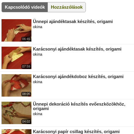
Kapcsolódó videók
Hozzászólások
Ünnepi ajándéktasak készítés, origami
okina
06:45
Karácsonyi ajándéktasak készítés, origami
okina
07:59
Karácsonyi ajándékdoboz készítés, origami
okina
08:05
Ünnepi dekoráció készítés evőeszközökhöz,
origami
okina
04:02
Karácsonyi papír csillag készítés, origami