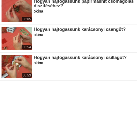
Hogyan hajtogassunk papírmasnit csomagolás
díszítéséhez?
okina
03:05
Hogyan hajtogassunk karácsonyi csengőt?
okina
03:54
Hogyan hajtogassunk karácsonyi csillagot?
okina
05:53