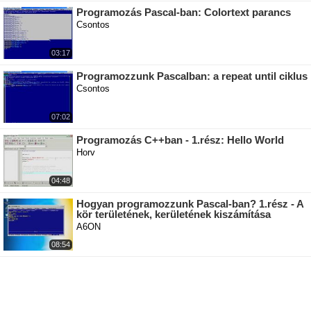
Programozás Pascal-ban: Colortext parancs
Csontos
03:17
Programozzunk Pascalban: a repeat until ciklus
Csontos
07:02
Programozás C++ban - 1.rész: Hello World
Horv
04:48
Hogyan programozzunk Pascal-ban? 1.rész - A
kör területének, kerületének kiszámítása
A6ON
08:54