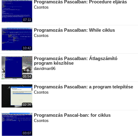
Programozás Pascalban: Procedure eljárás
Csontos
07:11
Programozás Pascalban: While ciklus
Csontos
10:42
Programozás Pascalban: Átlagszámító
program készítése
davidman96
05:54
Programozás Pascalban: a program telepítése
Csontos
02:26
Programozás Pascal-ban: for ciklus
Csontos
03:07