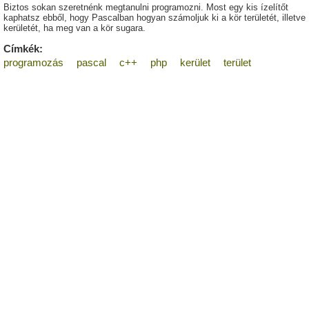
Biztos sokan szeretnénk megtanulni programozni. Most egy kis ízelítőt
kaphatsz ebből, hogy Pascalban hogyan számoljuk ki a kör területét, illetve
kerületét, ha meg van a kör sugara.
Címkék:
programozás
pascal
c++
php
kerület
terület