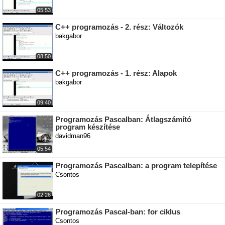
05:53
C++ programozás - 2. rész: Változók
bakgabor
08:50
C++ programozás - 1. rész: Alapok
bakgabor
09:40
Programozás Pascalban: Átlagszámító
program készítése
davidman96
05:54
Programozás Pascalban: a program telepítése
Csontos
02:26
Programozás Pascal-ban: for ciklus
Csontos