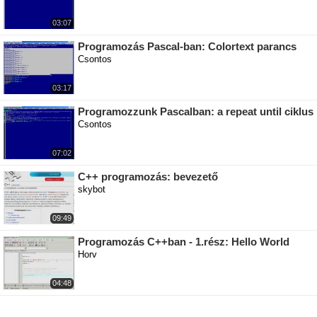
03:07
Programozás Pascal-ban: Colortext parancs
Csontos
03:17
Programozzunk Pascalban: a repeat until ciklus
Csontos
07:02
C++ programozás: bevezető
skybot
09:49
Programozás C++ban - 1.rész: Hello World
Horv
04:48